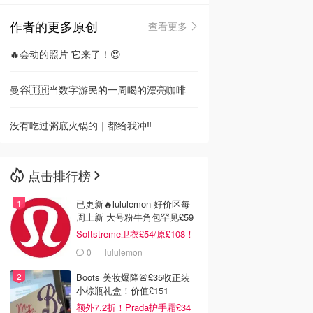
作者的更多原创
查看更多
🇳🇿
新西兰
🔥会动的照片 它来了！😍
曼谷🇹🇭当数字游民的一周喝的漂亮咖啡
没有吃过粥底火锅的｜都给我冲‼️
点击排行榜
已更新🔥lululemon 好价区每
周上新 大号粉牛角包罕见£59
Softstreme卫衣£54/原£108！
0
lululemon
Boots 美妆爆降🚨£35收正装
小棕瓶礼盒！价值£151
额外7.2折！Prada护手霜£34