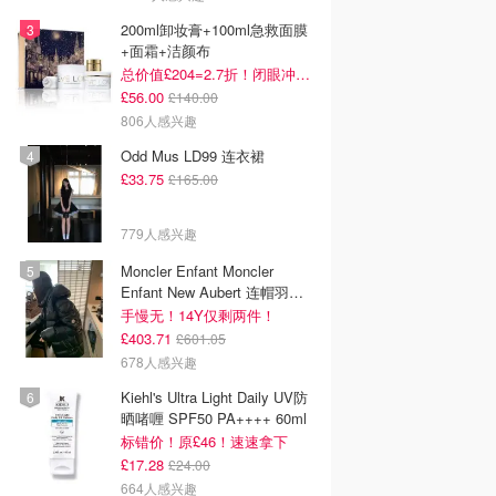
200ml卸妆膏+100ml急救面膜
+面霜+洁颜布
总价值£204=2.7折！闭眼冲这套！
£56.00
£140.00
806人感兴趣
Odd Mus LD99 连衣裙
£33.75
£165.00
779人感兴趣
Moncler Enfant Moncler
Enfant New Aubert 连帽羽绒
服
手慢无！14Y仅剩两件！
£403.71
£601.05
678人感兴趣
Kiehl's Ultra Light Daily UV防
晒啫喱 SPF50 PA++++ 60ml
标错价！原£46！速速拿下
£17.28
£24.00
664人感兴趣