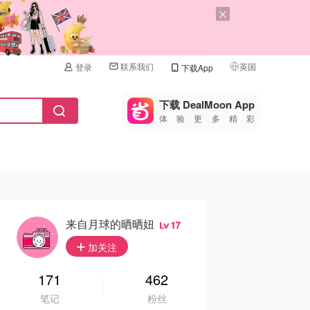
联系我们
英国
登录
下载App
🇺🇸
美国
下载 DealMoon App
体验更多精彩
🇨🇳
中国
🇨🇦
加拿大
🇬🇧
英国
🇩🇪
德国
来自月球的晒晒妞
17
🇫🇷
加关注
法国
🇮🇹
171
462
意大利
笔记
粉丝
🇦🇺
澳洲