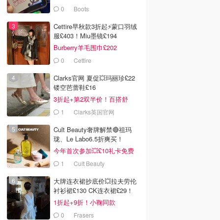
0
Boots
Cettire早秋款3折起⚡️蒙口羽绒
服£403！Miu墨镜£194
Burberry羊毛围巾£202
0
Cettire
Clarks官网 夏促💥玛丽珍£22
镂空芭蕾鞋£16
3折起+第2双半价！百搭舒
服！
1
Clarks英国官网
Cult Beauty奢牌解禁🔴祖玛
珑、Le Labo6.5折爽买！
今年首次参加💥£10礼卡免费
拿
1
Cult Beauty
大牌连衣裙抄底价💥拉夫劳伦
衬衫裙£130 CK连衣裙£29！
1折起+9折！小鞠同款
Ganni£88
0
Frasers