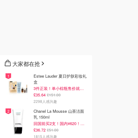
大家都在抢
Estee Lauder 夏日护肤彩妆礼
盒
3件正装！单小棕瓶售价就要£65！
£35.64
£151.00
2298人感兴趣
Chanel La Mousse 山茶洁面
乳 150ml
回国前买2支！国内¥620！立省近一半！
£36.72
£51.00
1815人感兴趣