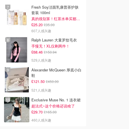
Fresh Soy洁面乳康普茶护肤
套装 100ml
真的很划算！红茶水单买都要£35！
£25.20
£35.00
607人感兴趣
Ralph Lauren 大童罗纹毛衣
手慢无！XL仅剩两件！
£68.46
£150.94
529人感兴趣
Alexander McQueen 厚底小白
鞋
£121.50
£450.00
521人感兴趣
Exclusive Muse No. 1 连衣裙
超法式~这个价格还说啥了
£29.70
£165.00
460人感兴趣