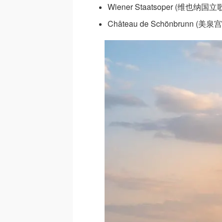
Wiener Staatsoper (维也纳国
Château de Schönbrunn (美泉宫