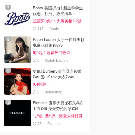
Boots 英国折扣 | 新生季学生
优惠、积分、必买清单
兰蔻买3免1！大牌美妆7.2折
117
Boots
Ralph Lauren 人手一件针织衫
🧶麻花针织衫£75
5折起！超多热门色🎨
0
Ralph Lauren
史低‼️Burberry清仓💥连衣裙
£45 围巾£152 大衣£243
0.4折起！
2
Jomashop
Flannels 夏季大促💰石头岛白
卫衣£49 拉夫劳伦衬衫£34
1折起+叠9折！海量大牌打骨
折！
35
Flannels