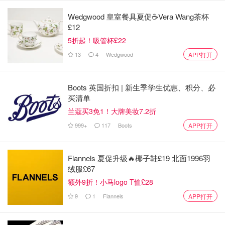
Wedgwood 皇室餐具夏促☕️Vera Wang茶杯
£12
5折起！吸管杯£22
13
4
Wedgwood
APP打开
Boots 英国折扣 | 新生季学生优惠、积分、必
买清单
兰蔻买3免1！大牌美妆7.2折
999+
117
Boots
APP打开
图片来源于@Shein，版权属于原作者
Flannels 夏促升级🔥椰子鞋£19 北面1996羽
家居宠物类
绒服£67
u1s1，Shein的家居宠物类真的好好逛啊！不仅便宜，而且
额外9折！小马logo T恤£28
选择也是超多的～像什么地毯、家居装饰、收纳等都是可以
9
1
Flannels
APP打开
淘着入手的，比英国超市里卖的简直便宜太多了！宠物用品
也很划算，而且还有很多国内很火的单品，买回来主子开