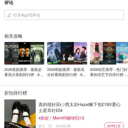
评论
打开App写评论
相关攻略
图片来源于@Shein，版权属于原作者
鞋子类
2026美剧推荐 - 最新必
2026韩剧推荐 - 最新高
2026综艺推荐 - 热门好
Shein上有超多的大牌鞋子平替，像什么玛丽珍啥的，我自
看高分美剧排行榜 - 8月
分好看韩剧排行榜 - 8月
看的综艺节目排行榜 - 
己也试着买了几双，说实话：真香！很多鞋子不仅好看而且
最新: 《​​足球教练 》第
最新：丁海寅《我的荒
月最新:《​​伦敦合伙人
四季回归！
糖恋爱 》上线❣️
回归啦
还不会磨脚，穿着出去逛街也很舒服，大家也可以锁定省钱
折扣排行榜
快报的折扣，我们也会跟大家推荐好看和好穿的鞋子的～
真的很好买👉西太后Hazel腋下包£193/爱心
点击进入鞋子专区
土星耳钉£54
4折起！Marni玛丽珍£212
2
LN-CC UK
APP打开