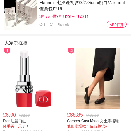
Flannels 七夕送礼攻略💘Gucci奶白Marmont
心，我们的钱包也开心！
链条包£719
3折起+叠9折! bbr围巾£211
点击进入宠物专区
1
Flannels
APP打开
大家都在抢
1
2
图片来源于@Shein，版权属于原作者
£6.00
£68.85
£32.00
£135.00
美妆时尚类
Dior 红管口红
Camper Casi Myra 女士乐福鞋
随手买一只了！
他们家爆款！皮质超软~
Shein上面有卖美妆时尚产品的，不过有的彩妆大家可能还