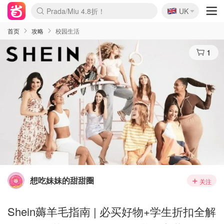
🇬🇧
Prada/Miu 4.8折！
UK
麦卢卡蜂蜜夏促！个位数！
啥？必胜客披萨5折！
首页
攻略
校园生活
1
想吃妹妹的甜甜圈
关注
Shein薅羊毛指南 | 必买好物+学生折扣全解