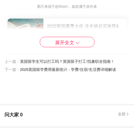
图片来源于@Shein，版权属于原作者
2022英国夏季大促 连衣裙必买推荐&
折扣 丨ZARA、ShuShu/Tong
2折起 火爆这个夏天的单品 你买了吗
展开全文
Dealmoon英国省钱快报
49
0
上一篇：
英国留学生可以打工吗？英国留子打工/找兼职全指南！
还有一些T恤啥的，英国这边买的T恤又贵又丑，如果你想
下一篇：
2025英国留学费用最新统计 - 学费/住宿/生活费详细解读
要买便宜一点的T恤，也可以在Shein上面买，质量也都还
是很不错的，这种价格大家也可以多买几件换着穿！
点击进入Top专区
问大家
0
全部