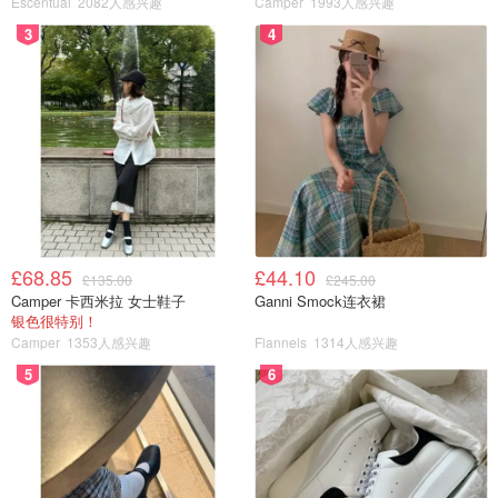
Escentual
2082人感兴趣
Camper
1993人感兴趣
是更倾向于去Boots买，但是！Shein上面有卖英国这边完
3
4
全买不到的东西，比如
穿戴甲
，比如
假睫毛
，而且超
白菜价还好看！想要的小伙伴一定要去瞅一眼～
还有化妆刷啥的，这些在英国卖的比较贵的产品，在Shein
上都可以找到，而且价格也一定会让大家满意的！
点击进入美妆专区
£68.85
£44.10
£135.00
£245.00
Camper 卡西米拉 女士鞋子
Ganni Smock连衣裙
银色很特别！
Camper
1353人感兴趣
Flannels
1314人感兴趣
5
6