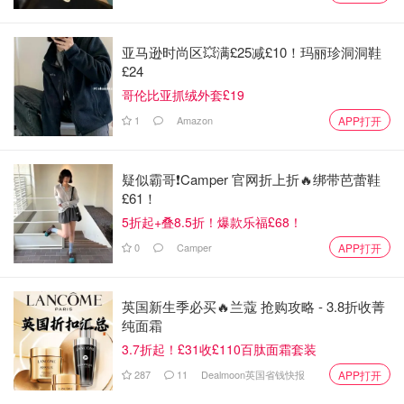
亚马逊时尚区💥满£25减£10！玛丽珍洞洞鞋
£24
哥伦比亚抓绒外套£19
1
Amazon
APP打开
疑似霸哥❗️Camper 官网折上折🔥绑带芭蕾鞋
图片来源于@Shein，版权属于原作者
£61！
5折起+叠8.5折！爆款乐福£68！
婚纱装
0
Camper
APP打开
Shein是靠低价定制婚纱起步的，他们家的婚礼服饰也是值
得一买的，如果你想要拍美美的婚纱照，但是在英国找不到
英国新生季必买🔥兰蔻 抢购攻略 - 3.8折收菁
合适的，或者便宜的，也都不妨上Shein看一看淘一淘，说
纯面霜
不定也都可以找到适合自己的婚纱裙子或者配饰！
3.7折起！£31收£110百肽面霜套装
287
11
Dealmoon英国省钱快报
APP打开
点击进入婚纱专区