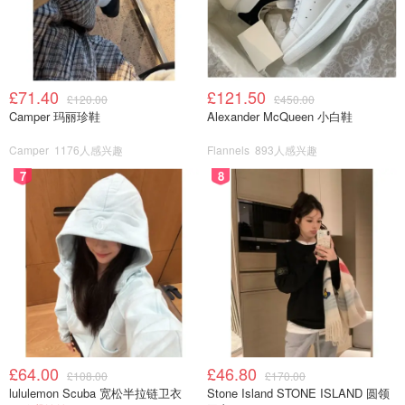
图片来源于@Shein，版权属于原作者
£71.40
£121.50
£120.00
£450.00
Camper 玛丽珍鞋
Alexander McQueen 小白鞋
Camper
1176人感兴趣
Flannels
893人感兴趣
7
8
图片来源于@Shein，版权属于原作者
Shein网站薅羊毛
£64.00
£46.80
£108.00
£170.00
是的，你没有听错！Shein网站不仅便宜，而且还有超多的
lululemon Scuba 宽松半拉链卫衣
Stone Island STONE ISLAND 圆领