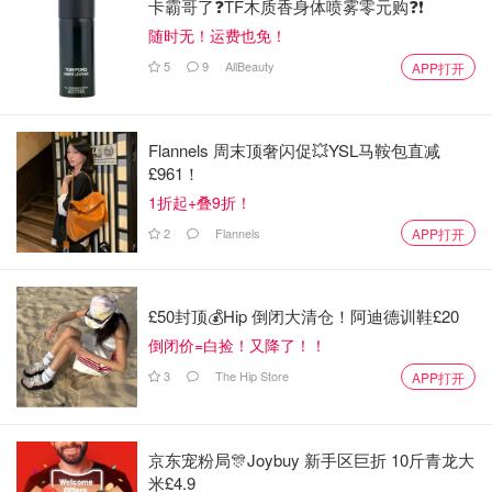
卡霸哥了❓TF木质香身体喷雾零元购❓❗
随时无！运费也免！
5
9
AllBeauty
APP打开
Flannels 周末顶奢闪促💥YSL马鞍包直减
£961！
1折起+叠9折！
2
Flannels
APP打开
£50封顶💰Hip 倒闭大清仓！阿迪德训鞋£20
倒闭价=白捡！又降了！！
3
The Hip Store
APP打开
京东宠粉局🎊Joybuy 新手区巨折 10斤青龙大
米£4.9