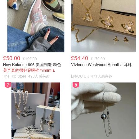
£50.00
£54.40
£190.00
£170.00
New Balance 996 美国制造 粉色
Vivienne Westwood Agnatha 耳环
美产真的很好穿啊@mimimia
The Hip Store
493人感兴趣
LN-CC UK
471人感兴趣
7
8