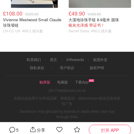
£108.00
£49.90
£225.00
£428.90
Vivienne Westwood Small Claude
大溪地珍珠手链 8-9毫米 圆珠
珍珠项链
银灰光泽感 带证书！
LN-CC UK
469人感兴趣
Secret Sales
466人感兴趣
联系我们
黑五
InRewards
饭团外卖
隐私条款
用户协议
版权声明
触屏版
电脑版
下载App
2017©dealmoon.co.uk
页面信息由用户分享或品牌、商家提供，由Dealmoon核实后发布折
扣广告
Dealmoon may get paid by brands or deals when user buy
through links
5
分享
打开 APP