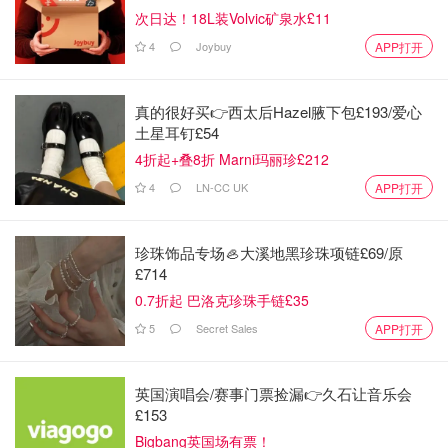
次日达！18L装Volvic矿泉水£11
4
Joybuy
APP打开
真的很好买👉西太后Hazel腋下包£193/爱心
土星耳钉£54
4折起+叠8折 Marni玛丽珍£212
4
LN-CC UK
APP打开
珍珠饰品专场🦪大溪地黑珍珠项链£69/原
£714
0.7折起 巴洛克珍珠手链£35
5
Secret Sales
APP打开
英国演唱会/赛事门票捡漏👉久石让音乐会
£153
Bigbang英国场有票！