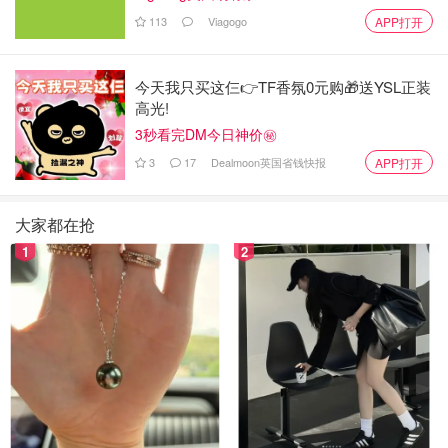
113
Viagogo
APP打开
今天我只买这仨👉TF香氛0元购🎁送YSL正装
高光!
3秒看完DM今日神价㊙️
3
17
Dealmoon英国省钱快报
APP打开
大家都在抢
1
2