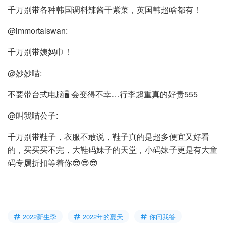
千万别带各种韩国调料辣酱干紫菜，英国韩超啥都有！
@immortalswan:
千万别带姨妈巾！
@妙妙喵:
不要带台式电脑🖥️ 会变得不幸…行李超重真的好贵555
@叫我喵公子:
千万别带鞋子，衣服不敢说，鞋子真的是超多便宜又好看
的，买买买不完，大鞋码妹子的天堂，小码妹子更是有大童
码专属折扣等着你😎😎😎
2022新生季
2022年的夏天
你问我答