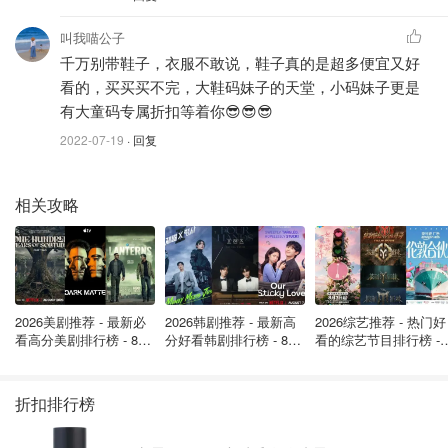
叫我喵公子
千万别带鞋子，衣服不敢说，鞋子真的是超多便宜又好
看的，买买买不完，大鞋码妹子的天堂，小码妹子更是
有大童码专属折扣等着你😎😎😎
2022-07-19
· 回复
相关攻略
2026美剧推荐 - 最新必
2026韩剧推荐 - 最新高
2026综艺推荐 - 热门好
看高分美剧排行榜 - 8月
分好看韩剧排行榜 - 8月
看的综艺节目排行榜 - 
最新: 《​​足球教练 》第
最新：丁海寅《我的荒
月最新:《​​伦敦合伙人
四季回归！
糖恋爱 》上线❣️
回归啦
折扣排行榜