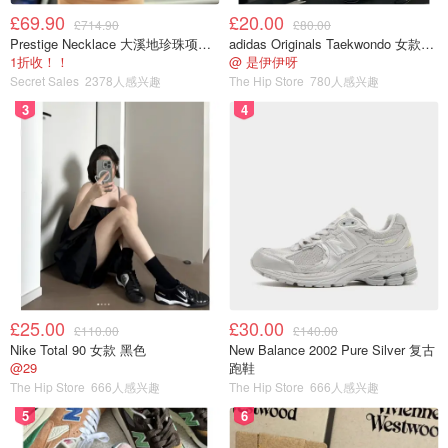
£69.90
£20.00
£714.90
£80.00
Prestige Necklace 大溪地珍珠项链 10-11mm
adidas Originals Taekwondo 女款黑色运动鞋
1折收！！
@ 是伊伊呀
Secret Sales
2378人感兴趣
The Hip Store
780人感兴趣
3
4
£25.00
£30.00
£110.00
£140.00
Nike Total 90 女款 黑色
New Balance 2002 Pure Silver 复古
@29
跑鞋
The Hip Store
666人感兴趣
The Hip Store
666人感兴趣
5
6