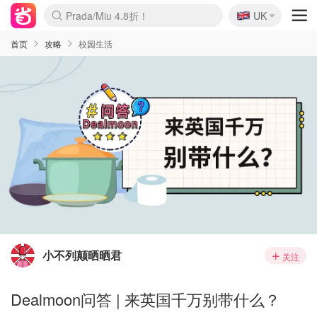
🇬🇧
Prada/Miu 4.8折！
UK
麦卢卡蜂蜜夏促！个位数！
啥？必胜客披萨5折！
首页
攻略
校园生活
小不列颠晒晒君
关注
Dealmoon问答 | 来英国千万别带什么？