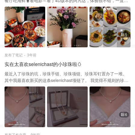
餐厅吃海鲜🦞看电影～看了4D版本的阿凡达，体验很不错，一直被
喷水🐳 这周末准备去看一下流浪地球2，这部电影好评如潮，我可不
能错过！ 许个愿，明年春节回国过年❤️
5
发布了笔记
3年前
实在太喜欢selenichast的小珍珠啦🥚
最近入了珍珠的坑，珍珠手链、珍珠项链、珍珠耳钉置办了一堆。
其中我最喜欢新买的这条selenichast项链了。 我觉得不规则的珍珠
串在一起显得更活泼可爱，平时更好搭配衣服。中间的钻石小爱心
💎超级亮，镶在珍珠中间十分精致～ 这条项链叠戴其他的金属项链
也非常好看～瞬间就可以换成一个甜酷风格。 之前我还入了一天
selenichast的水果珍珠项链，也十分好看～他们家的珐琅雕刻成的
水果很逼真🍉 最近selenichast还在春节/情人节打折中，此时不冲更
6
待何时！
发布了长文章
9年前