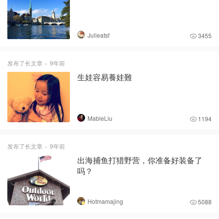
Julieatsf
3455
发布了长文章
9年前
生娃容易養娃難
MableLiu
1194
发布了长文章
9年前
出海捕鱼打猎野营，你准备好装备了
吗？
Hotmamajing
5088