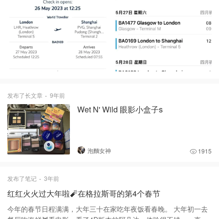
发布了长文章
9年前
Wet N' Wild 眼影小盒子s
泡麵女神
1915
发布了笔记
3年前
红红火火过大年啦🧨在格拉斯哥的第4个春节
今年的春节日程满满，大年三十在家吃年夜饭看春晚。 大年初一去