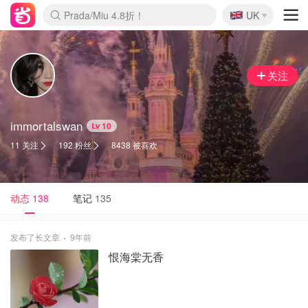
🇬🇧
啥？必胜客披萨5折！
UK
麦卢卡蜂蜜夏促！个位数！
Prada/Miu 4.8折！
关注
immortalswan
10
11 关注
192 粉丝
8438 被喜欢
动态
138
笔记
135
发布了长文章
9年前
恨海棠无香