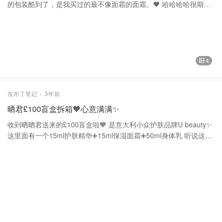
的包装酷到了，是我买过的最不像面霜的面霜。🖤 哈哈哈哈很期待
他神奇的效果，来让我一夜回春吧🖤
4
发布了笔记
3年前
晒君£100盲盒拆箱🧡心意满满✨
收到晒晒君送来的£100盲盒啦🧡 是意大利小众护肤品牌U beauty✨
这里面有一个15ml护肤精华➕15ml保湿面霜➕50ml身体乳 听说这个
牌子巨好用，抗老一绝😆那真的正合我意🎉 开心开心🥳希望晒君多
多做盲盒系列，我也会多大晒货，多攒金币，多兑盲盒哒🧡