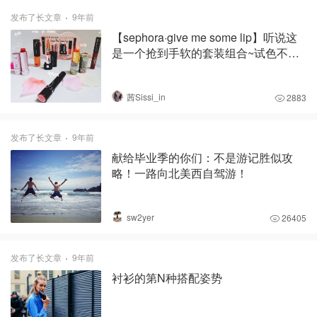
发布了长文章
9年前
【sephora·give me some lip】听说这
是一个抢到手软的套装组合~试色不
易，快来赞我~
茜Sissi_in
2883
发布了长文章
9年前
献给毕业季的你们：不是游记胜似攻
略！一路向北美西自驾游！
sw2yer
26405
发布了长文章
9年前
衬衫的第N种搭配姿势