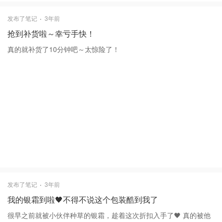
发布了笔记
3年前
抢到补货啦～幸亏手快！
真的就补货了10分钟吧～太惊险了！
发布了笔记
3年前
我的银霜到啦🖤不得不说这个包装酷到我了
很早之前就被小伙伴种草的银霜，趁着这次折扣入手了🖤 真的被他