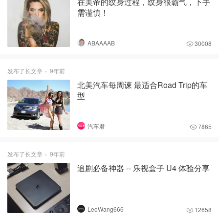
在美帝的纹身过程，纹身很霸气，下手
需谨慎！
ABAAAAB
30008
发布了长文章
9年前
北美汽车每周谏 最适合Road Trip的车
型
汽车君
7865
发布了长文章
9年前
追剧必备神器 -- 乐视盒子 U4 体验分享
LeoWang666
12658