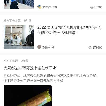
sense1993
14260
发布了长文章
9年前
2022 美国宠物坐飞机攻略|这可能是至
全的带宠物坐飞机攻略！
散散Ariel
278600
发布了笔记
2年前
大家都去冲玛莎这个杏仁饼干🍪
喜欢吃杏仁，或者杏仁味道的都去买玛莎这款饼干吧！香甜酥脆，
还不腻👌吃饱了饭还能一口气炫五六块😂