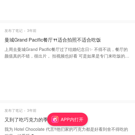
发布了笔记
3年前
曼城Grand Pacific餐厅🍴适合拍照不适合吃饭
上周去曼城Grand Pacific餐厅过了结婚纪念日✨ 不得不说，餐厅的
颜值真的不错，很出片， 拍视频也好看 可是如果是专门来吃饭的就
算了 🌮菜量很少，还有很多中西混合，酒还可以 💰盲点会踩雷，价
格也不低 🥃建议可以来这里的Bar点几杯酒坐着聊聊天 氛围满分💯
发布了笔记
3年前
又到了吃巧克力的季节🍫
APP内打开
我为 Hotel Chocolate 代言‼️他们家的巧克力都是好看到舍不得吃的