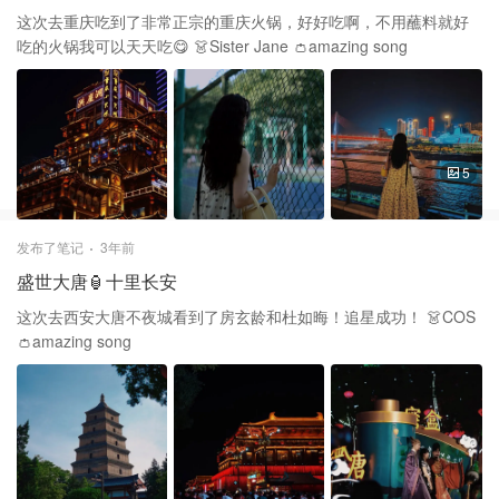
这次去重庆吃到了非常正宗的重庆火锅，好好吃啊，不用蘸料就好
吃的火锅我可以天天吃😋 👗Sister Jane 👛amazing song
5
发布了笔记
3年前
盛世大唐🏮十里长安
这次去西安大唐不夜城看到了房玄龄和杜如晦！追星成功！ 👗COS
👛amazing song