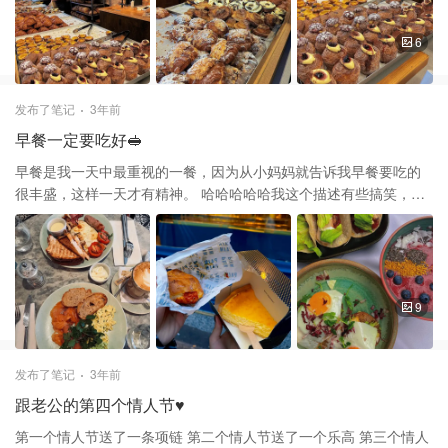
多，如果你们去都柏林，一定要去他家尝尝！
6
发布了笔记
3年前
早餐一定要吃好🥪
早餐是我一天中最重视的一餐，因为从小妈妈就告诉我早餐要吃的
很丰盛，这样一天才有精神。 哈哈哈哈哈我这个描述有些搞笑，但
确实是真实想法✨ 我每天早上最常吃的就是自己做的三明治🥪 非常
推荐我的独家吃法：一层面包🍞一层鸡蛋🥚一层番茄片🍅一层面包
🍞一层培根🥓一层苹果片🍎一层生菜🥬一层面包🍞中间再挤上美乃
滋，营养丰富又美味！（成品在最后一张图） 有的时候是牛油果🥑
虾🍤三文鱼🍣鸡蛋🥚三明治 都超级好吃😋 上图都是我最近去外面吃
9
的一些早餐或者brunch，他们比较好看，发出来给大家看🤭
发布了笔记
3年前
跟老公的第四个情人节♥️
第一个情人节送了一条项链 第二个情人节送了一个乐高 第三个情人