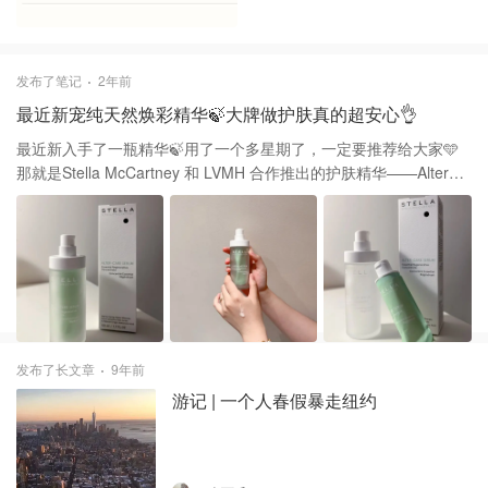
发布了笔记
2年前
最近新宠纯天然焕彩精华🍃大牌做护肤真的超安心👌
最近新入手了一瓶精华🍃用了一个多星期了，一定要推荐给大家🩵
那就是Stella McCartney 和 LVMH 合作推出的护肤精华——Alter
Care Serum 焕彩精华 50ml 大牌出品必属精品😃 我一看到这个包
装就被吸引了。这款精华是可替换内胆的设计。中间的绿色小袋子
可以拆卸，下次直接买替换装就好了，省钱又环保♻️ 再说说这款精
华的质地：很像乳液，但比乳液浓稠，非常好推开。上脸没一会儿
就干了，丝毫不油腻。 我超级喜欢这款精华的香味🍃有一股大自然
的清新。 说说效果：这款精华我最近天天用，上周末去了一趟怀特
岛也带着了。那几天天气非常好，我每天被太阳晒的头发昏☀️但是
脸上的皮肤没有什么变化，也没变黑😄（我脚上涂了防晒霜都被晒
发布了长文章
9年前
到过敏起红疹）。可见它的维稳和补水💦效果一绝。每天早上起来
游记 | 一个人春假暴走纽约
皮肤滑滑的很有弹性。 据说连续用4周还有淡化细纹和黑眼圈的功
效。但我现在用了还不到4周，非常期待它给我的惊喜✨