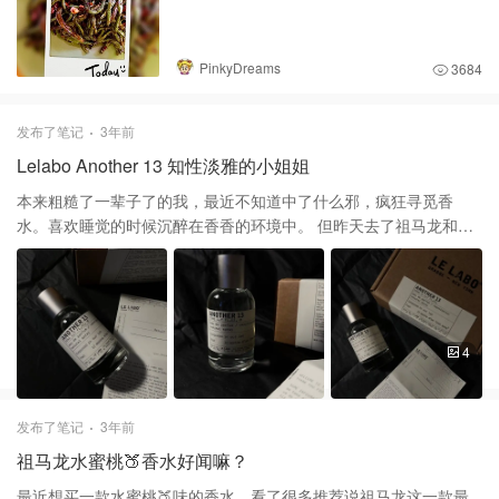
PinkyDreams
3684
发布了笔记
3年前
Lelabo Another 13 知性淡雅的小姐姐
本来粗糙了一辈子了的我，最近不知道中了什么邪，疯狂寻觅香
水。喜欢睡觉的时候沉醉在香香的环境中。 但昨天去了祖马龙和潘
海利根的店里闻了好几款热门香水，很不幸没有一款是我很喜欢的
味道。 我发现，现在的我不喜欢那种很甜腻的香水味。 所以做了很
多功课就选择了这瓶 Another 13。 我昨天11点多在Cult Beauty下
的单，今天下午我就收到了。不敢相信这是英国速度。 拿到之后我
就迫不及待的喷了。我无法详细描述这是什么味道，但一闻到你会
4
觉得这个人很干净优雅，是那种遇到什么事情都可以冷静面对的
人。 我最近还下单了马吉拉的10支香水小样，最期待航行物语和咖
啡小憩，要是发现有我喜欢的味道还是会冲的！
发布了笔记
3年前
祖马龙水蜜桃🍑香水好闻嘛？
最近想买一款水蜜桃🍑味的香水，看了很多推荐说祖马龙这一款最