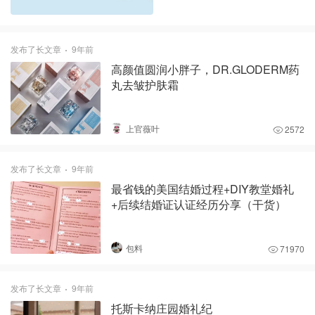
了是在哪里买的，然后我在朋友圈和小红书的动态也被朋友问是什
么牌子🤩 🐲对了，龙年 Selenichast 还专门设计了一颗龙蛋，我看
着新奇就买回来了，真的太精致了。这颗蛋是可以打开的，里面有
发布了长文章
9年前
一条精美的五彩蓝龙，太美啦。我妈看了觉得很美已经放话了，说
高颜值圆润小胖子，DR.GLODERM药
让我把这颗龙蛋给她哈哈哈😃 去年夏天回国还给家里的妹妹买了几
丸去皱护肤霜
条项链，她超喜欢的。所以当回国伴手礼也是不错的选择👍
Selenichast 价格不高，一般在£20-40就可以拿下。遇到品牌打折的
时候入手简直太值啦💌
上官薇叶
2572
发布了长文章
9年前
最省钱的美国结婚过程+DIY教堂婚礼
+后续结婚证认证经历分享（干货）
包料
71970
发布了长文章
9年前
托斯卡纳庄园婚礼纪