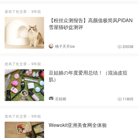
发布了长文章
9年前
【粉丝众测报告】高颜值极简风PIDAN
雪屋猫砂盆测评
桃子夭夭ice
20038
发布了长文章
9年前
豆姑娘の年度爱用总结！（混油皮痘
肌）
豆姑娘
11805
发布了长文章
9年前
Wewokit亚洲美食网全体验