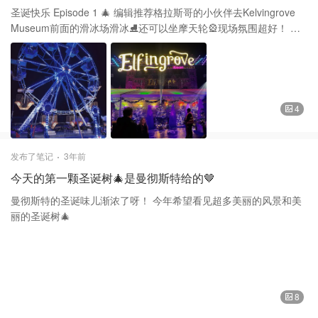
圣诞快乐 Episode 1 🎄 编辑推荐格拉斯哥的小伙伴去Kelvingrove
Museum前面的滑冰场滑冰⛸️还可以坐摩天轮🎡现场氛围超好！ 🎫
要提前买票哦
4
发布了笔记
3年前
今天的第一颗圣诞树🎄是曼彻斯特给的🤎
曼彻斯特的圣诞味儿渐浓了呀！ 今年希望看见超多美丽的风景和美
丽的圣诞树🎄
8