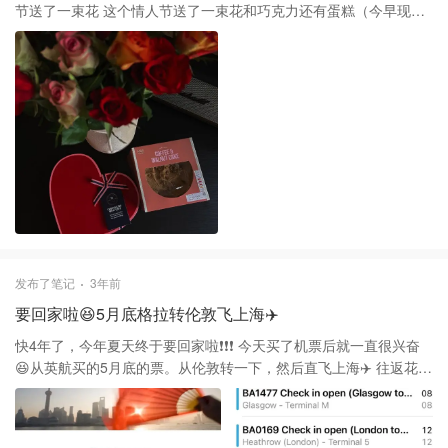
节送了一束花 这个情人节送了一束花和巧克力还有蛋糕（今早现去
买的） 男人呀～越来越敷衍🤭
发布了笔记
3年前
要回家啦😆5月底格拉转伦敦飞上海✈️
快4年了，今年夏天终于要回家啦❗️❗️❗️ 今天买了机票后就一直很兴奋
😆从英航买的5月底的票。从伦敦转一下，然后直飞上海✈️ 往返花了
£1060 好期待回家呀🐳🐳🐳