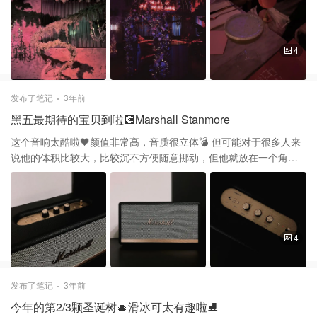
道7分熟的牛排，味道很不错。朋友吃了一道圣诞鸡肉也非常好吃，
我觉得胜过牛排🥩 🍮甜点给出差评！我点了一道泡芙，真的还不如
玛莎等超市的泡芙好吃，吃了一口就结束了🔚同伴的cheese cake也
中规中矩。不过他家菜品分量还不错，主菜就可以吃饱😄 🍹非常推
4
荐他家的鸡尾酒，基本不踩雷。French kiss 💋 pink lady💓还有一个
heart break啥的都很不错，十分推荐💯 非常适合喜欢水果甜口的女
孩子们喝✨ ⚠️值得一提的是他们家有现场表演，估计是一个小时一
发布了笔记
3年前
场。我们吃饭期间看了两场，第一场是一个小姐姐带着火球吞火🔥
黑五最期待的宝贝到啦💽Marshall Stanmore
非常刺激；第二场是三个小姐姐一起跳热舞，现场氛围挺好😍😍 💰
价格：£60/人 🌟性价比🌟🌟🌟🌟 💓氛围很好，比较适合情侣约会，
这个音响太酷啦🖤颜值非常高，音质很立体💣 但可能对于很多人来
姐妹聚餐。 📍New Bailey, Ground One, New Bailey St, Salford M3
说他的体积比较大，比较沉不方便随意挪动，但他就放在一个角落
5JL
就很棒了✨
4
发布了笔记
3年前
今年的第2/3颗圣诞树🎄滑冰可太有趣啦⛸️