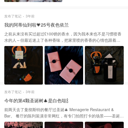
发布了笔记
3年前
我的阿蒂仙到啦💗25号夜色依兰
之前从来没有买过超过£100镑的香水，因为我本来也不是习惯喷香
水的人～但最近迷上了各种香味，把家里喷的香香的心情也跟着
好。 前两天看到了省钱君推的阿蒂仙折扣，心动之下就动手啦！ 我
选的是25号夜色依兰，大家评价都说奶香味十足，前调闻起来就是
奶香➕花香，中调奶香味基本消失，是一种偏知性优雅的浓郁香味。
留香很久！ Bana banana 就挺可爱的，他不是传统意义上的香蕉
味，有点野生的青香蕉味🍌很有夏天的感觉。 不得不说阿蒂仙的留
香真久啊～果然贵有贵的道理是嘛！哈哈哈哈哈
发布了笔记
3年前
今年的第4颗圣诞树🎄是白色哒🍾
前两天去了曼彻斯特的餐厅过圣诞🎄 Menagerie Restaurant &
Bar。 餐厅的陈列装潢非常网红，有专门拍照打卡的场景——圣诞粉
红泡泡浴🧼超级梦幻💗 🥗菜品还行，Starter是一道扇贝🐚Main是一