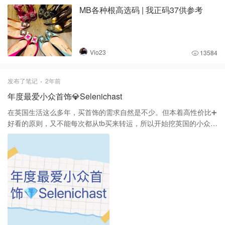
MB各种根高选码 | 我正码37供参考
Vio23
13584
发布了笔记
2年前
年度最爱小众首饰💎Selenichast
在英国生活这么多年，买首饰的需求自然是不少。但本着高性价比➕
好看的原则，又不能每次都从tb买来转运，所以开始挖英国的小众首
饰品牌。 这里认真推荐一下英国品牌Selenichast✨英国首饰设计全
面➕高性价比➕高质量= Selenichast ♥️ 🥭我最开始是被 Selenichast
的珍珠珐琅水果项链吸引，随后就一发不可收拾。首先他们家的设
计和做工完全没得说，拿到手是非常有质感的。而且那条水果珍珠
珐琅项链已经是两年前买的了，到现在还是跟刚买时候的成色一
样。（这一点我很在意，虽然不是大牌首饰，但是也不喜欢戴两次
就掉色的） 🐚随后买了他们家的珍珠饰品，珍珠项链，手链也非常
多，随便什么款式都很出片。 今年尝试了一些更有设计的款式果然
没失望。情人节之前入了♥️特别款，吃饭的时候在餐厅被一位美女问