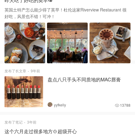
昨天吃了好吃的英早🥑
英国土特产怎么能少得了英早！杜伦这家Riverview Restaurant 很
好吃，风景也不错！可冲！
发布了长文章
9年前
盘点八只手头不同质地的MAC唇膏
yyfkelly
13788
发布了笔记
3年前
这个六月走过很多地方🍲超级开心