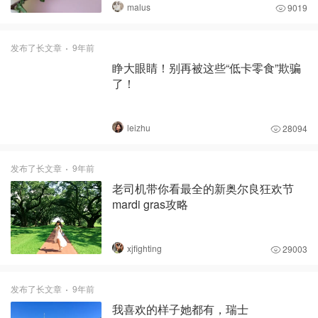
malus
9019
发布了长文章
9年前
睁大眼睛！别再被这些“低卡零食”欺骗
了！
leizhu
28094
发布了长文章
9年前
老司机带你看最全的新奥尔良狂欢节
mardi gras攻略
xjfighting
29003
发布了长文章
9年前
我喜欢的样子她都有，瑞士