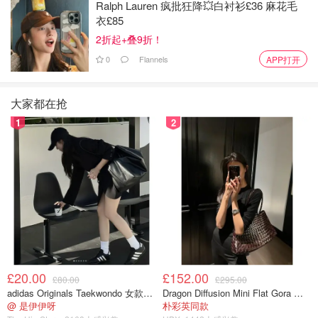
Ralph Lauren 疯批狂降💥白衬衫£36 麻花毛
衣£85
2折起+叠9折！
0
Flannels
APP打开
大家都在抢
1
2
£20.00
£152.00
£80.00
£295.00
adidas Originals Taekwondo 女款黑色运动鞋
Dragon Diffusion Mini Flat Gora 深棕色手提包
@ 是伊伊呀
朴彩英同款