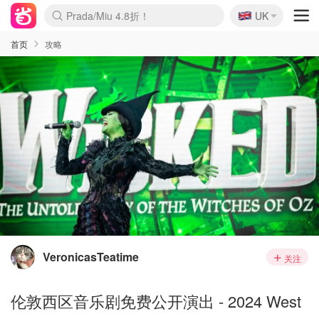
🇬🇧
Prada/Miu 4.8折！
UK
麦卢卡蜂蜜夏促！个位数！
啥？必胜客披萨5折！
首页
攻略
VeronicasTeatime
关注
伦敦西区音乐剧免费公开演出 - 2024 West