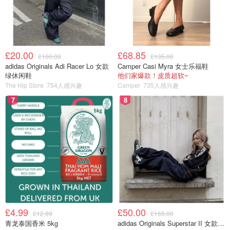
£20.00
£68.85
£100.00
£135.00
adidas Originals Adi Racer Lo 女款
Camper Casi Myra 女士乐福鞋
绿休闲鞋
他们家爆款！皮质超软~
The Hip Store
754人感兴趣
Camper
735人感兴趣
7
8
£4.99
£50.00
£12.99
£165.00
青龙泰国香米 5kg
adidas Originals Superstar II 女款串珠休闲鞋 黑色