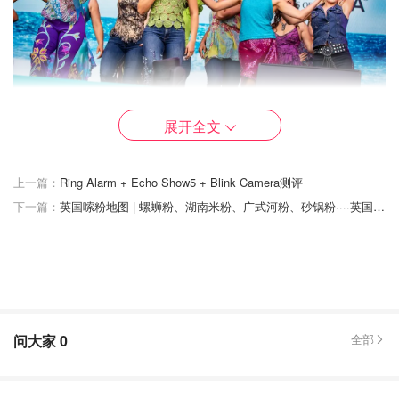
图片来自于westendlive ，版权属于原作者
展开全文
当然真实的布景与音响设备肯定是不如剧院中的专业，
追求
上一篇：
Ring Alarm + Echo Show5 + Blink Camera测评
更佳的视觉享受还是一定要去剧院中看呀！
West End LIVE
下一篇：
英国嗦粉地图 | 螺蛳粉、湖南米粉、广式河粉、砂锅粉····英国最好吃的粉都在这！
主要是令大家了解一下各个音乐剧的风格，说不定看到之后
就种草了呢，还是很推荐大家去体验一下的！
时间：
2022.6.25 – 6.26
地址：
Trafalgar Square, London WC2N 5DN
问大家
0
全部
最近地铁站：
Charing Cross, Embankment, Leicester
Square