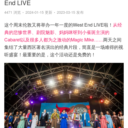
End LIVE
4471 浏览
2024-01-15 更新
2023-03-15 发布
这个周末伦敦又将举办一年一度的West End LIVE啦！
从经
典的悲惨世界、剧院魅影、妈妈咪呀到小雀斑主演的
Cabaret以及很多人都为之激动的Magic Mike……
两天之间
集结了大量西区著名演出的经典片段，简直是一场难得的视
听盛宴！最重要的是，这个活动还是免费的！