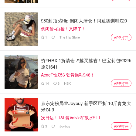
场地内会有咖啡店、冰淇淋店、饮品店等各种设施，但是是
没有座位的，所以还是
推荐大家先查看今年活动的剧目表，
直接卡点进去看你所感兴趣的剧目
。
£50封顶💰Hip 倒闭大清仓！阿迪德训鞋£20
倒闭价=白捡！又降了！！
2024 West End LIVE剧目表
1
The Hip Store
APP打开
West End Live剧目一般在当年6月演出，请收藏此文章，时
常刷新，最消息放出后君君会把安排更新到这里喔！
夯‼️HBX 1折清仓📍越买越省！巴宝莉包£329/
君君提示：你也可以写原创文章，
点此查看详情 >>
原£1641
本文由VeronicasTeatime原创，著作权归作者本人和英国省钱快
AcneT恤£56 勃肯拖鞋£48！
报共同所有， 未经许可不得转载。封面图来自westendlive，文
章仅代表作者看法， 如有更多内容分享或是对文中观点有不同见
14
6
HBX
APP打开
解， 省钱快报欢迎您的投稿。
京东宠粉局🎊Joybuy 新手区巨折 10斤青龙大
英国生活
米£4.9
次日达！18L装Volvic矿泉水£11
3
Joybuy
APP打开