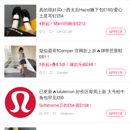
真的很好买👉西太后Hazel腋下包£193/爱心
土星耳钉£54
4折起！Marni玛丽珍£212
2
LN-CC UK
APP打开
疑似霸哥❗️Camper 官网折上折🔥绑带芭蕾鞋
£61！
5折起+叠8.5折！爆款乐福£68！
0
Camper
APP打开
已更新🔥lululemon 好价区每周上新 大号粉牛
角包罕见£59
Softstreme卫衣£54/原£108！
107
lululemon
APP打开