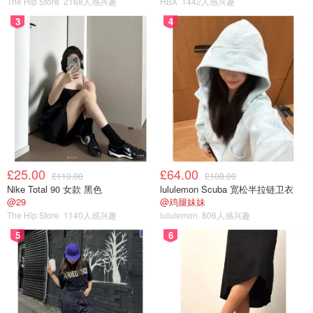
The Hip Store
2168人感兴趣
HBX
1442人感兴趣
3
4
£25.00
£64.00
£110.00
£108.00
Nike Total 90 女款 黑色
lululemon Scuba 宽松半拉链卫衣
@29
@鸡腿妹妹
The Hip Store
1140人感兴趣
lululemon
806人感兴趣
5
6