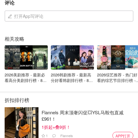
价格：
免费！
评论
官方网站
打开App写评论
相关攻略
2026美剧推荐 - 最新必
2026韩剧推荐 - 最新高
2026综艺推荐 - 热门好
看高分美剧排行榜 - 8月
分好看韩剧排行榜 - 8月
看的综艺节目排行榜 - 
最新: 《​​足球教练 》第
最新：丁海寅《我的荒
月最新:《​​伦敦合伙人
四季回归！
糖恋爱 》上线❣️
回归啦
折扣排行榜
Flannels 周末顶奢闪促💥YSL马鞍包直减
图片来自于westendlive ，版权属于原作者
£961！
1折起+叠9折！
不过由于是免费活动，大家可要做好人山人海的准备
，虽然
1
Flannels
APP打开