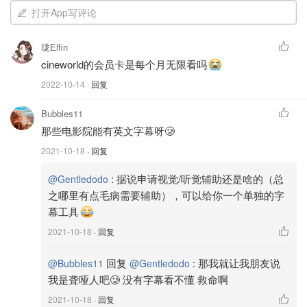
ODEON常常有电影折扣，成为MYLIMITLESS的会员后
打开App写评论
（
点此申请
），可以购买
电影院月卡
，每个月无限看，
最低
只需要12.99镑
，而且在电影院购买饮料和零食时还有九折
珑Elfin
优惠，可以说是非常划算了！
cineworld的会员卡是每个月无限看吗
2022-10-14
· 回复
Bubbles11
那些电影院能有英文字幕呀🥲
2021-10-18
· 回复
:
据说申请视觉/听觉辅助还是啥的（总
@Gentledodo
之哪里有点毛病需要辅助），可以给你一个单独的字
幕工具
2021-10-18
· 回复
回复
:
那我就让我朋友说
@Bubbles11
@Gentledodo
我是聋哑人吧🥲 没有字幕看不懂 救命啊
图片来自于REUTERS/Henry Nicholls ，版权属于原作者
2021-10-18
· 回复