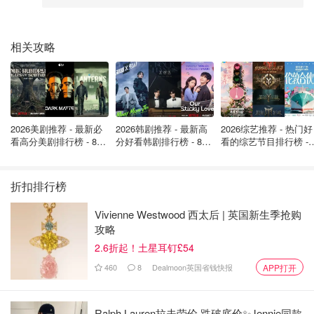
在ODEON看电影，
更推荐注册会员后在线或者在APP上订
票
，一般都比在电影院直接购票便宜。
周一是ODEON的会
相关攻略
员日，电影票价最低只要6英镑
，周二至周日部分时间段也
会有特价票。
2. VUE
官方网站
2026美剧推荐 - 最新必
2026韩剧推荐 - 最新高
2026综艺推荐 - 热门好
看高分美剧排行榜 - 8月
分好看韩剧排行榜 - 8月
看的综艺节目排行榜 - 
最新: 《​​足球教练 》第
最新：丁海寅《我的荒
月最新:《​​伦敦合伙人
四季回归！
糖恋爱 》上线❣️
回归啦
折扣排行榜
Vivienne Westwood 西太后 | 英国新生季抢购
攻略
2.6折起！土星耳钉£54
460
8
Dealmoon英国省钱快报
APP打开
Ralph Lauren拉夫劳伦 跌破底价✨Jennie同款