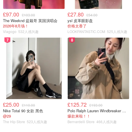
的最爱
。电影院还常常合作举办艺术活动放映，比如今年有
£97.00
£27.80
美国纽约大都会歌剧院、英国皇家歌剧院和莫斯科大剧院波
£103.00
£54.00
The Weeknd 盆栽哥 英国演唱会
ysl 皮革眼影盘
修瓦芭蕾舞团的表演
。
2026年8月场！
价格太香了
Viagogo
532人感兴趣
LOOKFANTASTIC.COM
525人感兴趣
7
8
£25.00
£125.72
£110.00
£193.00
图片来自于timeout ，版权属于原作者
Nike Total 90 女款 黑色
Polo Ralph Lauren Windbreaker 夹克 薄款
@29
爆款来啦！！
The Hip Store
523人感兴趣
Bernardelli Store
466人感兴趣
电影院有多种会员类型，对
25岁以下的年轻朋友
尤其友善，