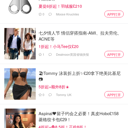
夏促6折起！羽绒服£210
0
Moose Knuckles
APP打开
图片来自于tigerbond ，版权属于原作者
七夕情人节 情侣穿搭指南-AMI、拉夫劳伦、
ACNE等
成为会员后（
点此申请
）可以在开场三小时前自助退票（不
1折起！小马Tee仅£20
支持PayPal和礼券退款），也会收到优惠券。
1
Dealmoon英国省钱快报
APP打开
3. Cineworld
官方网站
🏖️Tommy 泳装折上折✨£20拿下绝美比基尼
📷
5折起+额外8折☀️
0
Tommy UK
APP打开
Aspinal🖤留子约会之必要！真皮Hobo£158
菱格纹卡包£29！
4折起+叠8.5折！正价8折！