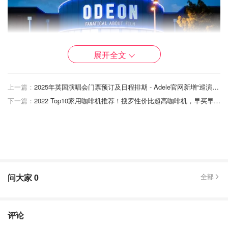
展开全文
上一篇：
2025年英国演唱会门票预订及日程排期 - Adele官网新增“巡演日期”版块！期待！
下一篇：
2022 Top10家用咖啡机推荐！搜罗性价比超高咖啡机，早买早享受
图片来自于ozseeker ，版权属于原作者
ODEON成立于1928年，已经有近百年的悠久历史了，是
英
国最大的连锁电影院
，也是欧洲范围内最大的电影院线，英
问大家
0
全部
国共计有122家分店，在商场和高街上常能见到。公司也经
历了一系列转卖和收购，2016年由万达集团旗下的AMC院
线收购，所以可以说
这已经是一家中国公司了
……
评论