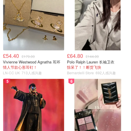
官方网站
查看附近分店
£54.40
£64.80
£170.00
£144.00
Vivienne Westwood Agnatha 耳环
Polo Ralph Lauren 长袖卫衣
情人节款心形耳钉！
惊呆了！！断货飞快
LN-CC UK
713人感兴趣
Bernardelli Store
692人感兴趣
5
6
图片来自于MELA PIEKACZ ，版权属于原作者
CURZON也是英国历史悠久的一家电影院线，从1934年成
立至今，已近90年，CURZON的门店数量不多，全英共有
14家，但它独特的文艺气息吸引了许多电影爱好者。
CURZON的排片偏好于艺术电影和独立电影，是文艺青年