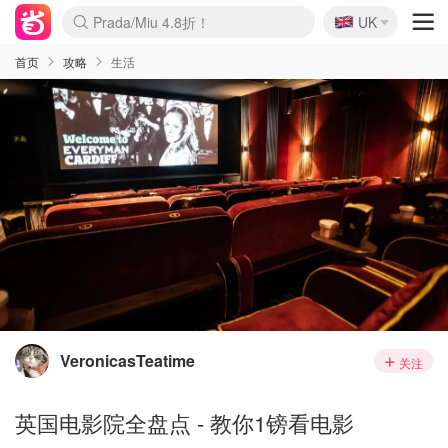
🇬🇧
Prada/Miu 4.8折！
UK
麦卢卡蜂蜜夏促！个位数！
啥？必胜客披萨5折！
首页
攻略
生活
VeronicasTeatime
关注
英国电影院全盘点 - 教你1镑看电影