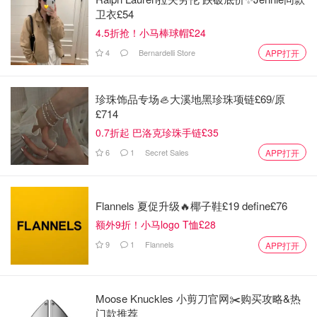
卫衣£54
4.5折抢！小马棒球帽£24
图片来自于deadline，版权属于原作者
4
Bernardelli Store
APP打开
VUE成立于1999年，在整个欧洲的覆盖范围都非常广，在
电影市场份额上也总是名列前茅。VUE的用户体验也是英国
珍珠饰品专场🦪大溪地黑珍珠项链£69/原
电影院中比较优秀的，尤其是
Big Screen体验感很好
，电影
£714
院还设有
4K屏幕
提供高清画质，
对视觉效果要求比较高的
0.7折起 巴洛克珍珠手链£35
小伙伴们会非常喜欢
。Big Screen大屏体验不仅用于电影，
6
1
Secret Sales
APP打开
还有剧院、体育直播等活动，
详细安排点这查看
，今年还有
《哈利波特与魔法石》上映20周年的特别排片
。
Flannels 夏促升级🔥椰子鞋£19 define£76
额外9折！小马logo T恤£28
9
1
Flannels
APP打开
Moose Knuckles 小剪刀官网✂️购买攻略&热
门款推荐