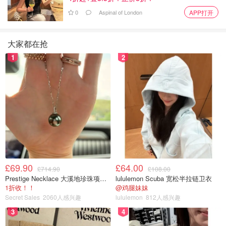
0
Aspinal of London
APP打开
大家都在抢
1
2
图片来自于boxofficepro ，版权属于原作者
Cineworld是
世界上第二大连锁影院
，仅次于收购ODEON
的AMC，身影遍布英国、爱尔兰、美国、中东欧……它在
英国的收入也是电影院中数一数二的。
电影院的特色就是电影月卡Unlimited Card，而且现在有一
个特惠活动，
10月31日前申请月卡
（
申请点这
），
能以
9.99英镑的超低价格试用3个月
，3个月后可以随时取消，推
£69.90
£64.00
£714.90
£108.00
荐朋友申请还可以获得一个月免费月卡。
所有2D电影都随
Prestige Necklace 大溪地珍珠项链 10-11mm
lululemon Scuba 宽松半拉链卫衣
意看，饮品小食都九折优惠，此等羊毛不薅更待何时？
1折收！！
@鸡腿妹妹
Secret Sales
2060人感兴趣
lululemon
812人感兴趣
4. CURZON
3
4