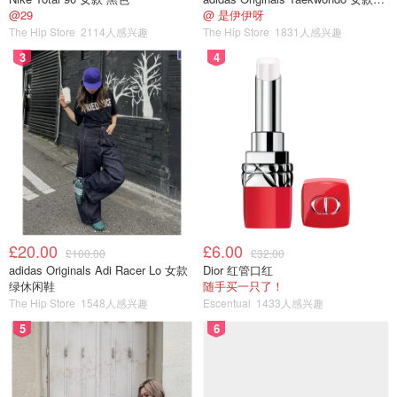
@29
@ 是伊伊呀
The Hip Store
2114人感兴趣
The Hip Store
1831人感兴趣
3
4
£20.00
£6.00
£100.00
£32.00
adidas Originals Adi Racer Lo 女款
Dior 红管口红
绿休闲鞋
随手买一只了！
The Hip Store
1548人感兴趣
Escentual
1433人感兴趣
5
6