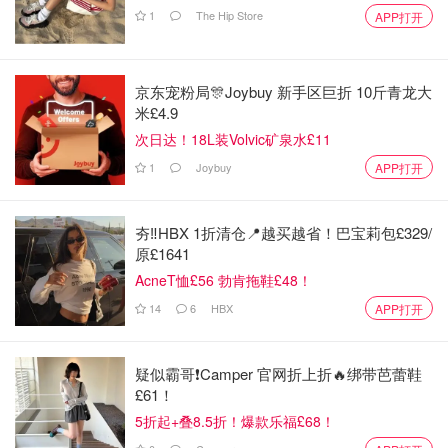
1
The Hip Store
APP打开
京东宠粉局🎊Joybuy 新手区巨折 10斤青龙大
米£4.9
次日达！18L装Volvic矿泉水£11
1
Joybuy
APP打开
夯‼️HBX 1折清仓📍越买越省！巴宝莉包£329/
原£1641
AcneT恤£56 勃肯拖鞋£48！
14
6
HBX
APP打开
快快快让我看到各位的激情分享，金币奖励正向你飞奔而
来！
疑似霸哥❗️Camper 官网折上折🔥绑带芭蕾鞋
*记得收藏本帖哇，
精彩干货和评论全都在这里了
；欢迎转
£61！
发@好友，好酒一块喝好肉一起吃！
5折起+叠8.5折！爆款乐福£68！