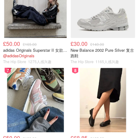
£50.00
£30.00
£165.00
£140.00
adidas Originals Superstar II 女款串珠休闲鞋 黑色
New Balance 2002 Pure Silver 复古
@adidasOriginals
跑鞋
The Hip Store
1275人感兴趣
The Hip Store
1165人感兴趣
7
8
£50.00
£68.85