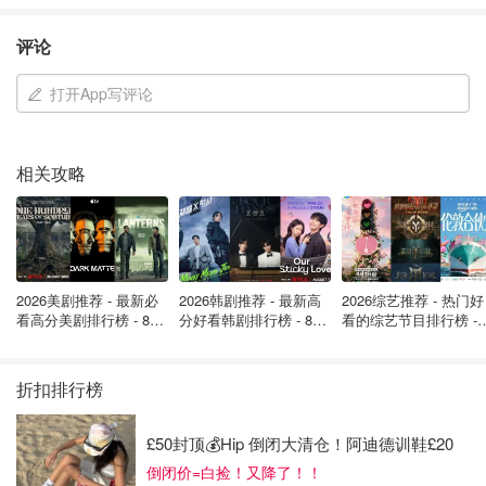
另外，本君之后会
在本文后整理大家的疑问和解答
，
汇总成
英国打HPV疫苗的注意事项
，各位记得回来看，超实用！！
评论
*ps：带图分享嗷，上墙赚金币几率会猛增的！！
打开App写评论
相关攻略
2026美剧推荐 - 最新必
2026韩剧推荐 - 最新高
2026综艺推荐 - 热门好
看高分美剧排行榜 - 8月
分好看韩剧排行榜 - 8月
看的综艺节目排行榜 - 
最新: 《​​足球教练 》第
最新：丁海寅《我的荒
月最新:《​​伦敦合伙人
四季回归！
糖恋爱 》上线❣️
回归啦
折扣排行榜
£50封顶💰Hip 倒闭大清仓！阿迪德训鞋£20
倒闭价=白捡！又降了！！