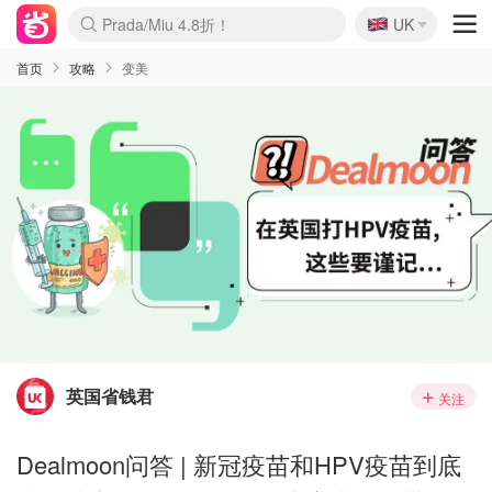
🇬🇧
Prada/Miu 4.8折！
UK
麦卢卡蜂蜜夏促！个位数！
啥？必胜客披萨5折！
首页
攻略
变美
英国省钱君
关注
Dealmoon问答 | 新冠疫苗和HPV疫苗到底