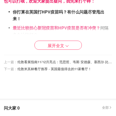
也可以打哦，欢迎大家提出疑问，我先来打个样：
你打算在英国打HPV疫苗吗？有什么问题尽管甩出
来！
最近比较担心新冠疫苗和HPV疫苗是否有冲突？
间隔
多久比较好？
打完HPV疫苗有什么
副作用
吗？
过敏体质
可以打吗？
展开全文
HPV疫苗的主要作用是什么？九价疫苗和其他类型有
什么区别呢？该打哪一种？
上一篇：
伦敦看展指南11/12月亮点：范思哲、韦斯·安德森、塞西尔·比顿时尚展
下一篇：
伦敦米其林餐厅推荐 - 英国最值得去的11家餐厅！
……
欢迎各位尽情提问，包括还未接种、准备接种以及接种3针
完成的所有问题都可以提出来！
本君此次特意邀请了专家来解答大家关于HPV的所有疑惑！
机不可失失不再来快来提问啦~
问大家
0
全部