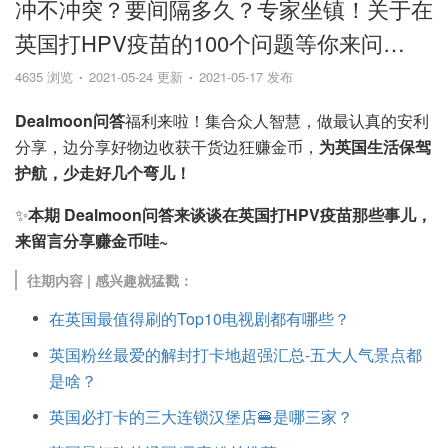
冲不冲突？要间隔多久？专家坐镇！关于在
英国打HPV疫苗的100个问题等你来问…
4635 浏览
2021-05-24 更新
2021-05-17 发布
Dealmoon问答
福利来啦！集合众人智慧，做最认真的安利
分享，边分享好物边收获干货边狂赚金币，
为英国生活保驾
护航，少走好几个弯儿！
✨
本期 Dealmoon问答来谈谈在英国打HPV疫苗那些事儿，
来留言分享赚金币哇~
往期内容 | 感兴趣就猛戳：
在英国最值得刷的Top10电视剧都有哪些？
英国粉丝最爱的解封打卡地超强汇总-五大人气景点都
是啥？
英国必打卡的三大连锁汉堡店🍔是哪三家？