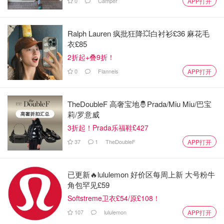
0
Camper
APP打开
有啥想问的问题也可尽情来提问，
说不准就能入选话题
，大
家一块出力想办法！
Ralph Lauren 疯批狂降💥白衬衫£36 麻花毛
-------------- 下 面 是 墙，等 你 来 上 --------------
衣£85
2折起+叠9折！
0
Flannels
APP打开
TheDoubleF 高奢宝地🤴Prada/Miu Miu/巴宝
莉/罗意威
3折起！Prada乐福鞋£427
37
1
TheDoubleF
APP打开
已更新🔥lululemon 好价区每周上新 大号粉牛
角包罕见£59
Softstreme卫衣£54/原£108！
107
lululemon
APP打开