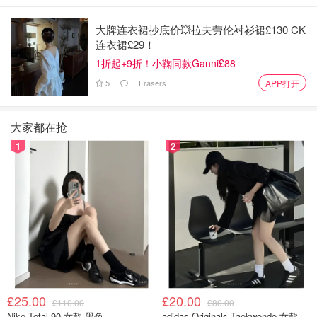
大牌连衣裙抄底价💥拉夫劳伦衬衫裙£130 CK
连衣裙£29！
1折起+9折！小鞠同款Ganni£88
5
Frasers
APP打开
大家都在抢
1
2
£25.00
£20.00
£110.00
£80.00
Nike Total 90 女款 黑色
adidas Originals Taekwondo 女款黑色运动鞋