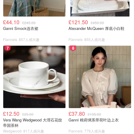
白家风格简直就是腐国界的一股清流，有着muji的极简，优
衣库的舒适，ZARA HOME的潮流，简直是小资主义的不二
£44.10
£121.50
£245.00
£450.00
之选。产品线从婴幼儿到成人，餐具，服饰，香氛，彩妆护
Ganni Smock连衣裙
Alexander McQueen 厚底小白鞋
肤，家居，想不剁手都难。
Flannels
857人感兴趣
Flannels
855人感兴趣
Roji Dove Parfums
7
8
£12.50
£37.80
£25.00
£135.00
Vera Wang Wedgwood 大理石花纹
Ganni 棉府绸系带荷叶边上衣
帝国茶杯
Wedgwood
817人感兴趣
Flannels
779人感兴趣