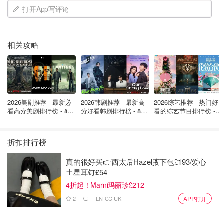
打开App写评论
相关攻略
2026美剧推荐 - 最新必
2026韩剧推荐 - 最新高
2026综艺推荐 - 热门好
看高分美剧排行榜 - 8月
分好看韩剧排行榜 - 8月
看的综艺节目排行榜 - 
最新: 《​​足球教练 》第
最新：丁海寅《我的荒
月最新:《​​伦敦合伙人
四季回归！
糖恋爱 》上线❣️
回归啦
折扣排行榜
真的很好买👉西太后Hazel腋下包£193/爱心
土星耳钉£54
4折起！Marni玛丽珍£212
2
LN-CC UK
APP打开