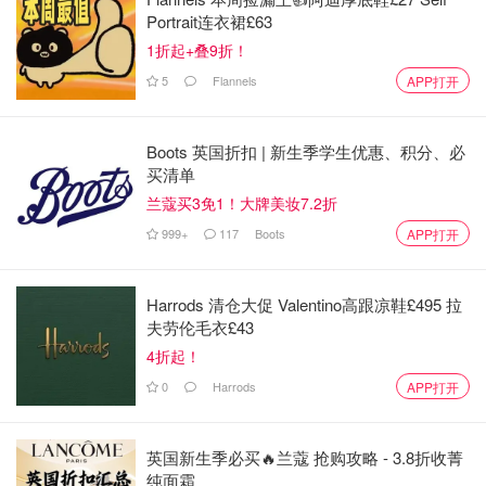
族、丘吉尔的家，他本人也是这款香水的坚定使用者。其中
Portrait连衣裙£63
黛安娜王妃，撒切尔夫人，凯特莫斯都是潘海利根的追随
1折起+叠9折！
者。
5
Flannels
APP打开
她的香水独特而高贵，骨子里暗流涌动，在闷骚的外表下又
暗香浮动的时不时撩拨你一下。这样有趣的灵魂从材料和制
Boots 英国折扣 | 新生季学生优惠、积分、必
作工艺都是顶级的，香水瓶也是一百多年从未改变过。
买清单
兰蔻买3免1！大牌美妆7.2折
推荐
999+
117
Boots
APP打开
男香：
布伦海姆花Blenheim bouquest
Harrods 清仓大促 Valentino高跟凉鞋£495 拉
夫劳伦毛衣£43
英伦羊齿English fern
4折起！
牧羊少年Endymion
0
Harrods
APP打开
女香：
英国新生季必买🔥兰蔻 抢购攻略 - 3.8折收菁
山野百合Liiy of valley
纯面霜