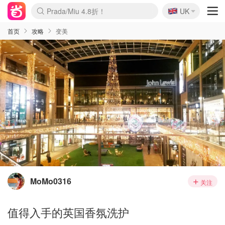
🇬🇧
Prada/Miu 4.8折！
UK
麦卢卡蜂蜜夏促！个位数！
啥？必胜客披萨5折！
首页
攻略
变美
MoMo0316
关注
值得入手的英国香氛洗护