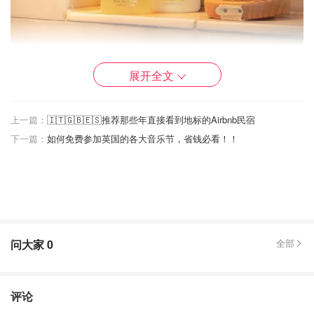
展开全文
Molton Brown 的香味可以说是实用的香水，就是把香氛和
自然成分有效地用于各种洗发水，浴液，护手霜，身体乳里
面，让你在清洁护理自己的身体的同时，好像用了最昂贵的
上一篇：
🇮🇹🇬🇧🇪🇸推荐那些年直接看到地标的Airbnb民宿
香水一样，浑身发出高雅的香喷喷的气息。
下一篇：
如何免费参加英国的各大音乐节，省钱必看！！
Penhaligons
问大家
0
全部
评论