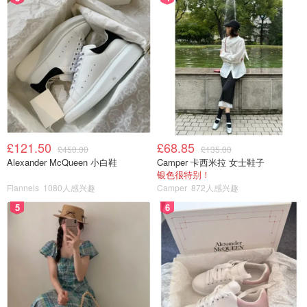
£121.50
£68.85
£450.00
£135.00
Alexander McQueen 小白鞋
Camper 卡西米拉 女士鞋子
银色很特别！
Flannels
1080人感兴趣
Camper
872人感兴趣
5
6