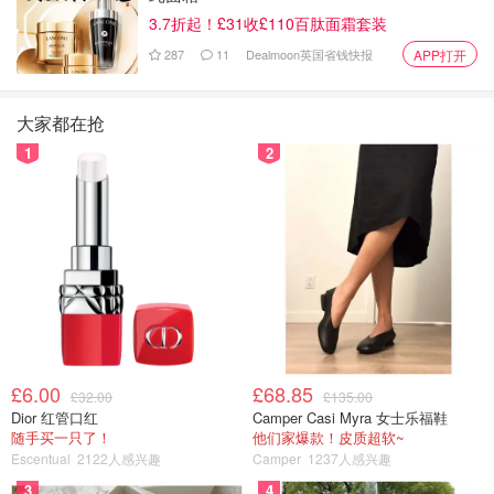
3.7折起！£31收£110百肽面霜套装
栀子花Gardenia
287
11
Dealmoon英国省钱快报
APP打开
风信子(蓝铃)Bluebell
大家都在抢
月亮女神Luna
1
2
中性香：
卡斯提亚Castile
浪迹天涯Zizonia
琴酒Juniper Sling
对于商旅系列定位于中高端，口碑与品质普遍偏高，兽首系
£6.00
£68.85
列属于高端系列，价格较贵，瓶盖用金色兽头制作，有点古
£32.00
£135.00
Dior 红管口红
Camper Casi Myra 女士乐福鞋
怪却又保持着传统的庄严气质。
随手买一只了！
他们家爆款！皮质超软~
Escentual
2122人感兴趣
Camper
1237人感兴趣
The White Company
3
4