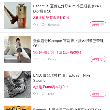
Escentual 夏促狂炸💥40ml小黑瓶礼盒£43
Dior唇膏£6
2.5折起 纪梵希唇釉£14
2
Escentual
APP打开
疑似霸哥❗️Camper 官网折上折🔥绑带芭蕾鞋
£61！
5折起+叠8.5折！爆款乐福£68！
0
Camper
APP打开
END. 爆款球鞋抄底！adidas、Nike、
Salomon
来自英格兰西南康沃尔的WilliamHenryPenhaligon是维多利
3折起 Puma赛车鞋£27
亚女王的御用调香师，他于1870年创立了潘海利根这个英
8
END.
APP打开
国国宝级品牌，而Penhaligon’s的男款香水Blenheim
Bouquete（布伦海姆花束），名称来自于英国顶级贵族家
Flannels 本周捡漏王👍阿迪厚底鞋£27 Self