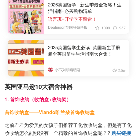
2026英国留学 - 新生季最全攻略！生
活指南+必买购物清单
语言班+开学季不踩雷！
Dealmoon英国省钱快报
1093
957
2025英国留学生必读- 英国新生手册 -
超全英国留学生活指南大合集！
小不列颠晒晒君
2.5w
英国亚马逊10大宿舍神器
1. 首饰收纳（收纳盒+收纳架）
首饰收纳盒——Vlando唯兰朵首饰收纳盒
之前君君为爱美的女孩子们推荐了化妆收纳盒，但是有了化
妆收纳怎么能够没有一个精致的首饰收纳盒呢？?
购买链接