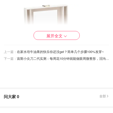
展开全文
上一篇：
在家水培牛油果的快乐你还没get？简单几个步骤100%发芽~
下一篇：
宙斯小尖刀二代实测：每周花10分钟就能做眼周微整形，泪沟细纹黑眼圈（附替代精华推荐）
图片来自于@英国亚马逊，版权属于原作者
说到首饰收纳盒不得不提到唯兰朵首饰盒，唯兰朵首饰盒是
问大家
0
全部
小红书上面很多人都在用的一款轻奢款做工十分精致的首饰
盒~粉粉嫩嫩的设计十分满足我们的少女心，谁还不是一个