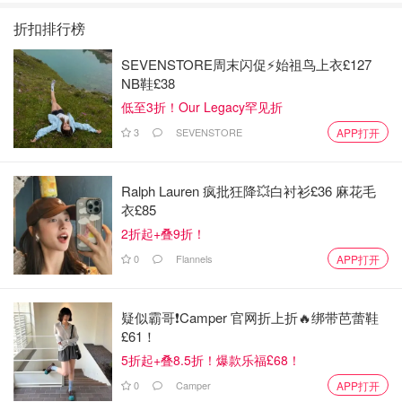
四季回归！
糖恋爱 》上线❣️
回归啦
折扣排行榜
图片来自于@英国亚马逊，版权属于原作者
SEVENSTORE周末闪促⚡️始祖鸟上衣£127
这款Roolee的首饰架简约好用，它的功能分为上中下三
NB鞋£38
层，上面没有孔的地方时候收纳手链，项链等较长的首饰，
低至3折！Our Legacy罕见折
中层可以收纳戒指小手镯等中型首饰，下面一层带孔的很适
3
SEVENSTORE
APP打开
合收纳耳环，底座可以放置一些较重的戒指或者口红耳夹等
自己比较喜欢的一些小物件~~?
购买链接
Ralph Lauren 疯批狂降💥白衬衫£36 麻花毛
衣£85
2折起+叠9折！
0
Flannels
APP打开
疑似霸哥❗️Camper 官网折上折🔥绑带芭蕾鞋
£61！
5折起+叠8.5折！爆款乐福£68！
0
Camper
APP打开