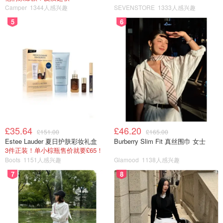
裙子买了新裙子之后，又发现自己缺一件衬衫，买好了衬衫
Camper
1344人感兴趣
SEVENSTORE
1333人感兴趣
之后又想为整套衣服搭配一件合适的大衣，这样买买买下来
5
6
之后又堆满了一整个新的衣柜~
尤其在英国，
省钱快报经常有各个大牌的折扣
，剁手只在一
瞬间~所以怎样整理衣柜成了所有女生们共同的问题~今天君
君就为大家推荐亚马逊上比较好用的衣柜收纳~
悬挂收纳袋
£35.64
£46.20
£151.00
£165.00
Estee Lauder 夏日护肤彩妆礼盒
Burberry Slim Fit 真丝围巾 女士
3件正装！单小棕瓶售价就要£65！
Boots
1151人感兴趣
Glamood
1138人感兴趣
7
8