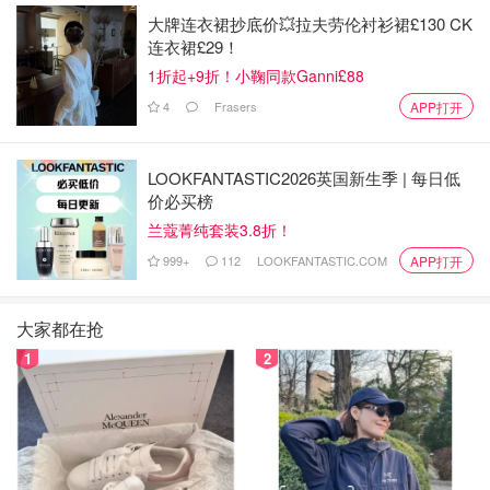
大牌连衣裙抄底价💥拉夫劳伦衬衫裙£130 CK
连衣裙£29！
1折起+9折！小鞠同款Ganni£88
4
Frasers
APP打开
LOOKFANTASTIC2026英国新生季 | 每日低
价必买榜
兰蔻菁纯套装3.8折！
999+
112
LOOKFANTASTIC.COM
APP打开
图片来自于@英国亚马逊，版权属于原作者
大家都在抢
1
2