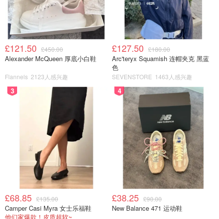
£121.50
£127.50
£450.00
£180.00
Alexander McQueen 厚底小白鞋
Arc'teryx Squamish 连帽夹克 黑蓝
色
Flannels
2123人感兴趣
SEVENSTORE
1463人感兴趣
3
4
图片来自于@英国亚马逊，版权属于原作者
2. 衣柜收纳
在英国要把
一年四季
的衣服挤进宿舍小小的衣柜，如果没有
£68.85
£38.25
£135.00
£90.00
点非常的办法还真是一件极具挑战力的事情~而且俗话说的
Camper Casi Myra 女士乐福鞋
New Balance 471 运动鞋
好，女生的衣柜里总是缺少一件衣服~当觉得自己缺少一条
他们家爆款！皮质超软~