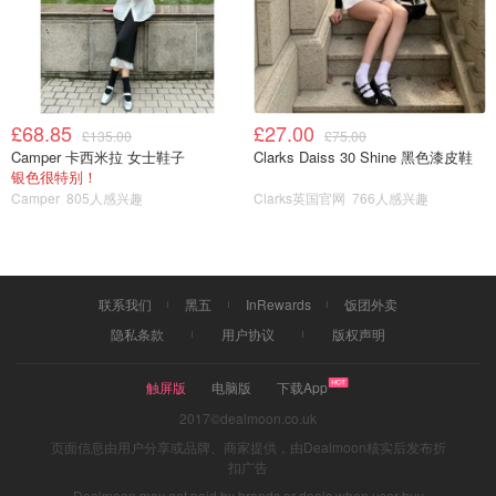
£68.85
£27.00
£135.00
£75.00
Camper 卡西米拉 女士鞋子
Clarks Daiss 30 Shine 黑色漆皮鞋
银色很特别！
Camper
805人感兴趣
Clarks英国官网
766人感兴趣
联系我们
黑五
InRewards
饭团外卖
隐私条款
用户协议
版权声明
图片来自于@英国亚马逊 ，版权属于原作者
触屏版
电脑版
下载App
2017©dealmoon.co.uk
页面信息由用户分享或品牌、商家提供，由Dealmoon核实后发布折
扣广告
Dealmoon may get paid by brands or deals when user buy