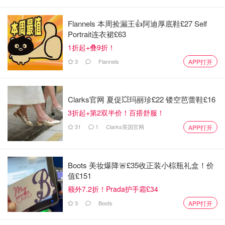
Flannels 本周捡漏王👍阿迪厚底鞋£27 Self
Portrait连衣裙£63
1折起+叠9折！
3
Flannels
APP打开
图片来自于@亚马逊上的功能介绍，版权属于原作者
Clarks官网 夏促💥玛丽珍£22 镂空芭蕾鞋£16
整个首饰架既实用又有装饰感，摆在寝室的桌子上望着自己
3折起+第2双半价！百搭舒服！
bling bling的首饰架引起极大舒适~而且安装也很方便，亚
31
1
Clarks英国官网
APP打开
马逊上面也有相应的安装教程图片~?
购买链接
Boots 美妆爆降🚨£35收正装小棕瓶礼盒！价
值£151
额外7.2折！Prada护手霜£34
3
Boots
APP打开