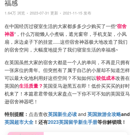
福感
1.64万 浏览
2023-07-31 更新
2021-11-15 发布
在中国经历过寝室生活的大家都多多少少购买了一些“
宿舍
神器
”，什么万能懒人小煮锅，遮光窗帘，手机支架，小风
扇，床边桌子下的挂篮......这些宿舍神器极大地改造了我们
的宿舍空间，大幅度地提升了我们寝室生活的幸福感~
在英国虽然大家的宿舍大都是一个人的单间，不再是只拥有
一张床位的青年。但突然有了属于自己的小屋却不知道怎样
可以最大化地利用好这些空间？不知如何以
较低成本
改善在
英国的
生活质量？
英国亚马逊黑五在即！低价买买买的好时
机来了！本篇君君带领大家盘点一下你不可不知的英国亚马
逊宿舍神器吧！
特别提醒：
点击查收
英国新生必读
and
英国旅游全攻略
and
英国超市大全
！还有
2023英国留学新生手册
等你解锁哦！