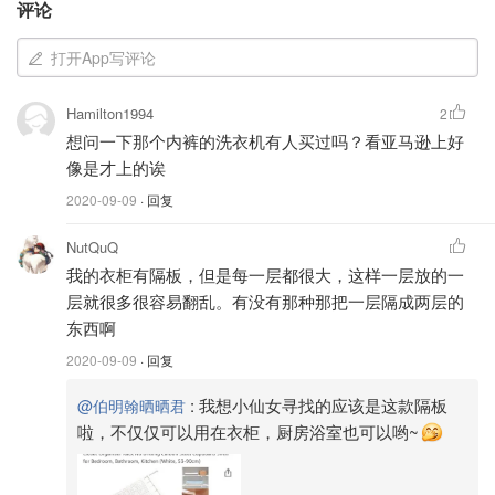
评论
小公举呢~里面的收纳空间也非常大，功能十分齐全~从上面
的化妆镜，项链收藏到香水格，下面的戒指收纳盒到两面开
打开App写评论
门处的耳环收纳真是充分利用了空间，而且做工十分精致呢
~~~?
购买链接
Hamilton1994
2
想问一下那个内裤的洗衣机有人买过吗？看亚马逊上好
像是才上的诶
2020-09-09
· 回复
NutQuQ
我的衣柜有隔板，但是每一层都很大，这样一层放的一
层就很多很容易翻乱。有没有那种那把一层隔成两层的
东西啊
2020-09-09
· 回复
:
我想小仙女寻找的应该是这款隔板
@伯明翰晒晒君
啦，不仅仅可以用在衣柜，厨房浴室也可以哟~
图片来自于@英国亚马逊 ，版权属于原作者