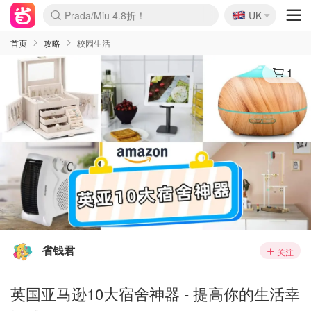
🇬🇧
Prada/Miu 4.8折！
UK
麦卢卡蜂蜜夏促！个位数！
啥？必胜客披萨5折！
首页
攻略
校园生活
1
省钱君
关注
英国亚马逊10大宿舍神器 - 提高你的生活幸