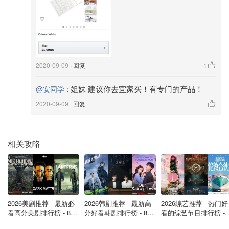
首饰收纳架——Roolee Jewellery Stand
2020-09-09
· 回复
1
:
姐妹 建议你去宜家买！有专门的产品！
@安同学
2020-09-09
· 回复
相关攻略
2026美剧推荐 - 最新必
2026韩剧推荐 - 最新高
2026综艺推荐 - 热门好
看高分美剧排行榜 - 8月
分好看韩剧排行榜 - 8月
看的综艺节目排行榜 - 
最新: 《​​足球教练 》第
最新：丁海寅《我的荒
月最新:《​​伦敦合伙人