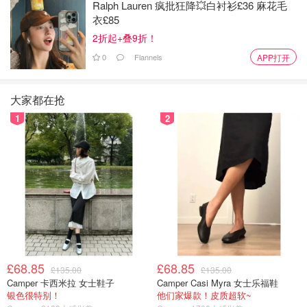
Ralph Lauren 疯批狂降💥白衬衫£36 麻花毛
衣£85
2折起+叠9折！
0
Flannels
APP打开
大家都在抢
1
2
£68.85
£68.85
£135.00
£135.00
Camper 卡西米拉 女士鞋子
Camper Casi Myra 女士乐福鞋
银色很特别！
他们家爆款！皮质超软~