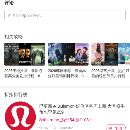
评论
打开App写评论
相关攻略
2026美剧推荐 - 最新必
2026韩剧推荐 - 最新高
2026综艺推荐 - 热门好
看高分美剧排行榜 - 8月
分好看韩剧排行榜 - 8月
看的综艺节目排行榜 - 
最新: 《​​足球教练 》第
最新：丁海寅《我的荒
月最新:《​​伦敦合伙人
四季回归！
糖恋爱 》上线❣️
回归啦
折扣排行榜
已更新🔥lululemon 好价区每周上新 大号粉牛
角包罕见£59
Softstreme卫衣£54/原£108！
107
lululemon
APP打开