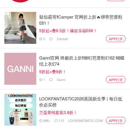
疑似霸哥❗️Camper 官网折上折🔥绑带芭蕾鞋
£61！
5折起+叠8.5折！爆款乐福£68！
0
Camper
APP打开
Ganni官网 终极折上折❗️铆钉芭蕾鞋£162 蝴蝶
结上衣£74
5折起+叠9折！
1
Ganni
APP打开
LOOKFANTASTIC2026英国新生季 | 每日低
价必买榜
兰蔻菁纯套装3.8折！
999+
112
LOOKFANTASTIC.COM
APP打开