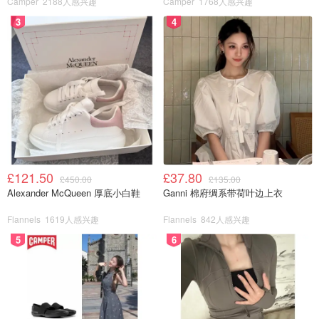
Camper
2188人感兴趣
Camper
1768人感兴趣
3
4
£121.50
£37.80
£450.00
£135.00
Alexander McQueen 厚底小白鞋
Ganni 棉府绸系带荷叶边上衣
Flannels
1619人感兴趣
Flannels
842人感兴趣
5
6