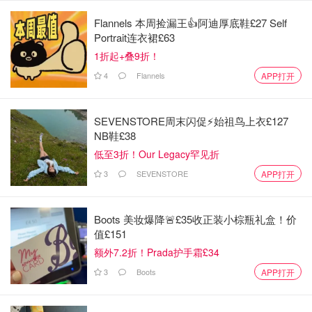
Flannels 本周捡漏王👍阿迪厚底鞋£27 Self
Portrait连衣裙£63
1折起+叠9折！
4
Flannels
APP打开
SEVENSTORE周末闪促⚡️始祖鸟上衣£127
NB鞋£38
低至3折！Our Legacy罕见折
3
SEVENSTORE
APP打开
Boots 美妆爆降🚨£35收正装小棕瓶礼盒！价
值£151
额外7.2折！Prada护手霜£34
3
Boots
APP打开