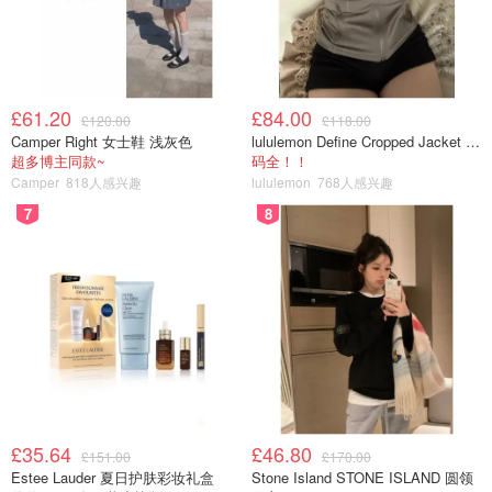
£61.20
£84.00
£120.00
£118.00
通过以上
Top100的榜单
不难看出，
在26年的QS世界大
Camper Right 女士鞋 浅灰色
lululemon Define Cropped Jacket Nulu 短款夹克
学排名中
，
麻省理工学院连续第十四年蝉联世界排名第一
，
超多博主同款~
码全！！
Camper
818人感兴趣
lululemon
768人感兴趣
帝国理工学院IC既去年再次回到综合排名全球第二的位置
后，今年再度蝉联。牛津大学排名第四，剑桥大学位列第
7
8
六，相对前一年都往后掉了1名。
£35.64
£46.80
£151.00
£170.00
Estee Lauder 夏日护肤彩妆礼盒
Stone Island STONE ISLAND 圆领