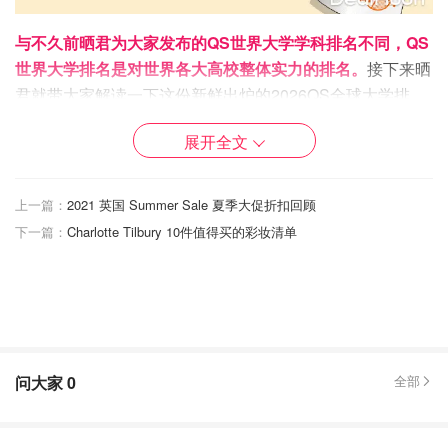
与不久前晒君为大家发布的QS世界大学学科排名不同，QS
世界大学排名是对世界各大高校整体实力的排名。
接下来晒
君就带大家解读一下这份新鲜出炉的2026QS全球大学排
名！更有英国高校排名解读等你解锁！想要了解更多QS排
展开全文
名相关信息以及学科排名的同学，可以戳戳下面链接进行一
下前情回顾：
上一篇：
2021 英国 Summer Sale 夏季大促折扣回顾
2026年QS企业管理硕士MBA学科排名
下一篇：
Charlotte Tilbury 10件值得买的彩妆清单
发布 - 伦敦商学院击败牛剑世界第6！
小不列颠晒晒君
3.8w
6
2026年QS世界大学排名Top100
问大家
0
全部
首先，还是为大家呈现一下本次2026年QS世界大学排名中
排名前100的学校。
（
点击查看完整榜单及院校评分
）