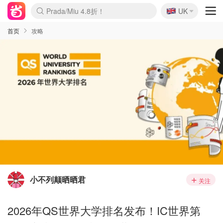
🇬🇧
Prada/Miu 4.8折！
UK
麦卢卡蜂蜜夏促！个位数！
啥？必胜客披萨5折！
首页
攻略
小不列颠晒晒君
关注
2026年QS世界大学排名发布！IC世界第