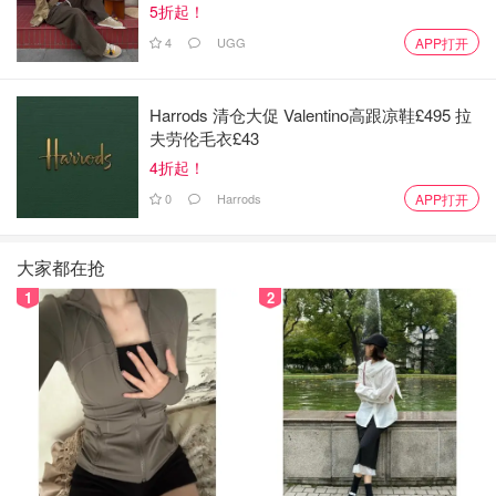
5折起！
4
UGG
APP打开
Harrods 清仓大促 Valentino高跟凉鞋£495 拉
夫劳伦毛衣£43
4折起！
0
Harrods
APP打开
大家都在抢
1
2
图片来自于@gettinghealthyish ，版权属于原作者
手动打蛋器 & 电动打蛋器 Whisk & Hand Mixer
作用：打发蛋白、蛋清、奶油、黄油等