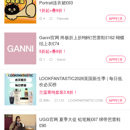
Portrait连衣裙£63
1折起+叠9折！
图片来自于@marija_nz ，版权属于原作者
4
Flannels
APP打开
电子秤 Food Scale
Ganni官网 终极折上折❗️铆钉芭蕾鞋£162 蝴蝶
结上衣£74
作用：食材称重
5折起+叠9折！
实用指数：★★★★★
1
Ganni
APP打开
烘焙毕竟也算是精细活，对食材量的要求比较精确。推荐可
以
切换各种计量单位
、可以随时归零的电子秤。
LOOKFANTASTIC2026英国新生季 | 每日低
价必买榜
兰蔻菁纯套装3.8折！
999+
112
LOOKFANTASTIC.COM
APP打开
UGG官网 夏季大促 铅笔靴£67 绑带芭蕾鞋
£90