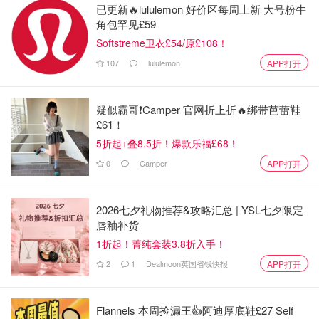
已更新🔥lululemon 好价区每周上新 大号粉牛
今儿不过多介绍，烘焙小白入手前可以多做做功课，选一个
角包罕见£59
更适合自己的烤箱。
Softstreme卫衣£54/原£108！
107
lululemon
APP打开
疑似霸哥❗️Camper 官网折上折🔥绑带芭蕾鞋
£61！
5折起+叠8.5折！爆款乐福£68！
0
Camper
APP打开
2026七夕礼物推荐&攻略汇总 | YSL七夕限定
唇釉补货
1折起！菁纯套装3.8折入手！
2
1
Dealmoon英国省钱快报
APP打开
Flannels 本周捡漏王👍阿迪厚底鞋£27 Self