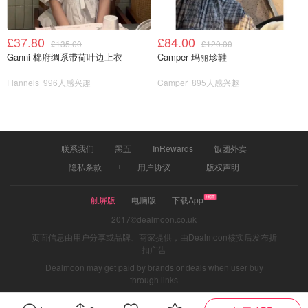
表面氧化腐蚀，烤漆出来的颜色不易掉漆出现裂纹或剥落，
除了大众所爱的经典帝王红，我觉得冰蓝釉色小清新更讨喜?
?‍♀️包装质量： KitchenAid 5-Speed Ultra Power Hand Mixer,
£37.80
£84.00
£135.00
£120.00
－尺寸：8 x 3.5 x 6 inches －电力：120V / 60HZ －搅拌
Ganni 棉府绸系带荷叶边上衣
Camper 玛丽珍鞋
头：两只 5⃣️种速度：可以混合处理各种食谱的混合物 速度
Flannels
996人感兴趣
Camper
895人感兴趣
1⃣️：慢速搅拌块状成分，如坚果或巧克力片，碎芝士、洋葱
丁、橄榄或者其它厚重的ingredients。也可以用于面粉与液
体之类的干湿混合物，速度一较缓慢会防止搅拌成分溅出。
速度2⃣️：可搅拌稍厚重的成分，面糊面团，例如饼干面团的
联系我们
黑五
InRewards
饭团外卖
搅拌，记得没有这款搅拌机的时候，当最后一步倒入巧克力
隐私条款
用户协议
版权声明
手动搅拌的时候，真的是看似容易搅拌难，面团还真的是蛮
厚重的。 速度3⃣️：打发奶油奶酪，捣碎土豆南瓜制作土豆泥
触屏版
电脑版
下载App
或者南瓜泥。?土豆泥，我通常会开始调到3⃣️打两三分钟，
最后换5⃣️打一两分钟变细腻柔滑。 速度4⃣️：混合搅拌黄油
2017©dealmoon.co.uk
和白糖黑糖，马芬蛋糕粉以及各种蛋糕粉或者frostings? 速度
页面信息由用户分享或品牌、商家提供，由Dealmoon核实后发布折
扣广告
5⃣️： 打发蛋白，蛋白脆饼，打发涂抹在蛋糕表面的奶油以及
Dealmoon may get paid by brands or deals when user buy
慕丝。 ??‍?不管搅拌任何混合物都可根据需要调节1-5的速
through links
度，由低到高即可 使用时也?️将电源线锁定在搅拌机的左侧
或右侧 ，便于从任何角度处理混合物成份??‍? ?清洗 ?电源线