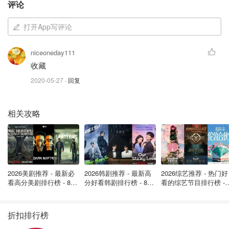
评论
打开App写评论
niceoneday111
收藏
图片来自于@homebunch.com ，版权属于原作者
2020-05-27
· 回复
很多小伙伴也会单独配置一个小型烤箱来满足日常烘焙。选
择烤箱需要注意一下几个因素：
容量、功能、配置、质量
。
相关攻略
容量，对大部分烘焙新手，推荐容量是30升上下，千万不要
买过分小了，一是容易受热不均匀，二是太有局限影响发
挥，毕竟越到后面越爱尝试新花样。
2026美剧推荐 - 最新必
2026韩剧推荐 - 最新高
2026综艺推荐 - 热门好
功能，需要考虑到烤箱自带的功能模式例如上下烤、发酵
看高分美剧排行榜 - 8月
分好看韩剧排行榜 - 8月
看的综艺节目排行榜 - 
档、独立控温、热风功能甚至智能菜单等。如今大部分烤箱
最新: 《​​足球教练 》第
最新：丁海寅《我的荒
月最新:《​​伦敦合伙人
四季回归！
糖恋爱 》上线❣️
回归啦
功能都已经挺齐全了，以上几点都能满足。
折扣排行榜
配置，加热管的形状；内胆材质；烤箱门等都算配置。烤箱