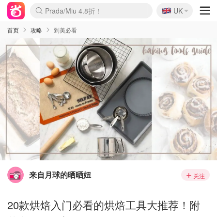
🇬🇧
Prada/Miu 4.8折！
UK
麦卢卡蜂蜜夏促！个位数！
啥？必胜客披萨5折！
首页
攻略
到美必看
来自月球的晒晒妞
关注
20款烘焙入门必看的烘焙工具大推荐！附