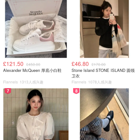
£121.50
£46.80
£450.00
£170.00
Alexander McQueen 厚底小白鞋
Stone Island STONE ISLAND 圆领
卫衣
Flannels
1313人感兴趣
Flannels
1078人感兴趣
7
8
小小玉儿
查看原帖
13
?‍♀️五段变速手动搅拌器打蛋器外壳利用钢铁烤漆，防止金属