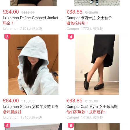
实用指数：★★★★★
£84.00
£68.85
£118.00
£135.00
lululemon Define Cropped Jacket Nulu 短款夹克
Camper 卡西米拉 女士鞋子
个人建议
手动、电动各备一把
。一些不需要打发，只是简单
码全！！
银色很特别！
lululemon
2101人感兴趣
Camper
1773人感兴趣
混合的蛋液、粉类，用手动打发足矣，更方便。但若是打发
奶油、蛋白一类，必须上电动，手打打到哭泣。
3
4
£64.00
£68.85
£108.00
£135.00
lululemon Scuba 宽松半拉链卫衣
Camper Casi Myra 女士乐福鞋
@鸡腿妹妹
他们家爆款！皮质超软~
lululemon
1540人感兴趣
Camper
1416人感兴趣
5
6