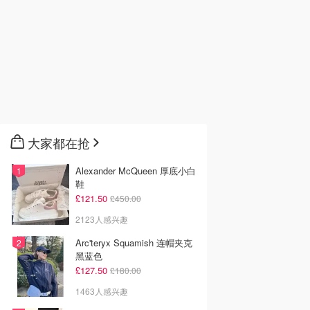
大家都在抢
Alexander McQueen 厚底小白
鞋
£121.50
£450.00
2123人感兴趣
Arc'teryx Squamish 连帽夹克
黑蓝色
£127.50
£180.00
1463人感兴趣