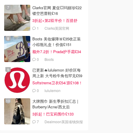
Clarks官网 夏促💥玛丽珍£22
镂空芭蕾鞋£16
3折起+第2双半价！百搭舒
服！
1
Clarks英国官网
Boots 美妆爆降🚨£35收正装
小棕瓶礼盒！价值£151
额外7.2折！Prada护手霜£34
0
Boots
已更新🔥lululemon 好价区每
周上新 大号粉牛角包罕见£59
Softstreme卫衣£54/原£108！
0
lululemon
大牌围巾 新生季折扣汇总 |
Burberry/Acne/西太后
3折起！巴宝莉围巾£133
7
Dealmoon英国省钱快报