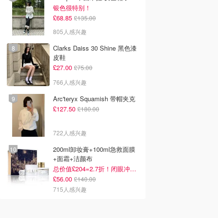
银色很特别！
£68.85
£135.00
805人感兴趣
Clarks Daiss 30 Shine 黑色漆
皮鞋
£27.00
£75.00
766人感兴趣
Arc'teryx Squamish 带帽夹克
£127.50
£180.00
722人感兴趣
200ml卸妆膏+100ml急救面膜
+面霜+洁颜布
总价值£204=2.7折！闭眼冲这套！
£56.00
£140.00
715人感兴趣