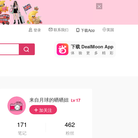
联系我们
英国
登录
下载App
🇺🇸
美国
下载 DealMoon App
体验更多精彩
🇨🇳
中国
🇨🇦
加拿大
🇬🇧
英国
🇩🇪
德国
来自月球的晒晒妞
17
🇫🇷
加关注
法国
🇮🇹
171
462
意大利
笔记
粉丝
🇦🇺
澳洲