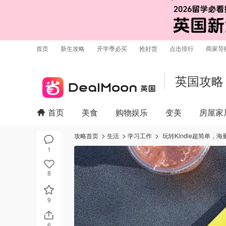
首页
新生攻略
开学季必买
抢好货
点击排行
商家导
英国攻略
首页
美食
购物娱乐
变美
房屋家
攻略首页
生活
学习工作
玩转Kindle超简单，
1
8
9
6