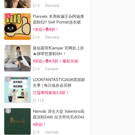
0
Flannels
Flannels 本周捡漏王👍阿迪厚
底鞋£27 Self Portrait连衣裙
£63
1折起+叠9折！
0
Flannels
疑似霸哥❗️Camper 官网折上折
🔥绑带芭蕾鞋£61！
5折起+叠8.5折！爆款乐福
£68！
0
Camper
LOOKFANTASTIC2026英国新
生季 | 每日低价必买榜
兰蔻菁纯套装3.8折！
112
LOOKFANTASTIC.COM
Harrods 清仓大促 Valentino高
跟凉鞋£495 拉夫劳伦毛衣£43
4折起！
0
Harrods