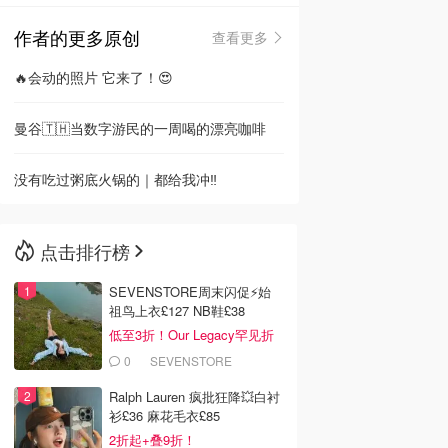
作者的更多原创
查看更多
🇳🇿
新西兰
🔥会动的照片 它来了！😍
曼谷🇹🇭当数字游民的一周喝的漂亮咖啡
没有吃过粥底火锅的｜都给我冲‼️
点击排行榜
SEVENSTORE周末闪促⚡️始
祖鸟上衣£127 NB鞋£38
低至3折！Our Legacy罕见折
0
SEVENSTORE
Ralph Lauren 疯批狂降💥白衬
衫£36 麻花毛衣£85
2折起+叠9折！