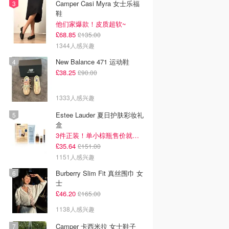
Camper Casi Myra 女士乐福
鞋
他们家爆款！皮质超软~
£68.85
£135.00
1344人感兴趣
New Balance 471 运动鞋
£38.25
£90.00
1333人感兴趣
Estee Lauder 夏日护肤彩妆礼
盒
3件正装！单小棕瓶售价就要£65！
£35.64
£151.00
1151人感兴趣
Burberry Slim Fit 真丝围巾 女
士
£46.20
£165.00
1138人感兴趣
Camper 卡西米拉 女士鞋子