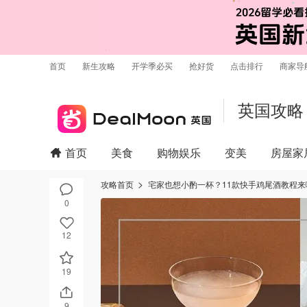
首页
新生攻略
开学季必买
抢好货
点击排行
商家导
英国攻略
首页
美食
购物娱乐
变美
房屋家
攻略首页
宅家也想小酌一杯？11款快手鸡尾酒教程来
0
12
19
9