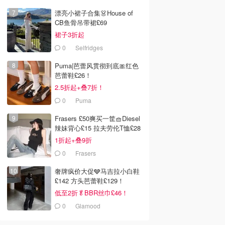
漂亮小裙子合集👗House of
CB鱼骨吊带裙£69
裙子3折起
0
Selfridges
Puma|芭蕾风贯彻到底🎀红色
芭蕾鞋£26！
2.5折起+叠7折！
0
Puma
Frasers £50爽买一筐🧺Diesel
辣妹背心£15 拉夫劳伦T恤£28
1折起+叠9折
0
Frasers
奢牌疯价大促🩶马吉拉小白鞋
£142 方头芭蕾鞋£129！
低至2折🥬BBR丝巾£46！
0
Glamood