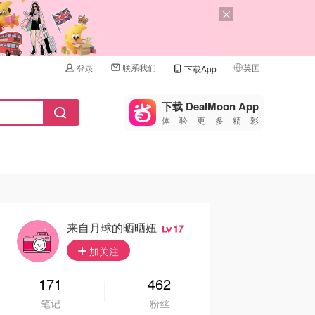
联系我们
英国
登录
下载App
🇺🇸
美国
下载 DealMoon App
体验更多精彩
🇨🇳
中国
🇨🇦
加拿大
🇬🇧
英国
🇩🇪
德国
来自月球的晒晒妞
17
🇫🇷
加关注
法国
🇮🇹
171
462
意大利
笔记
粉丝
🇦🇺
澳洲