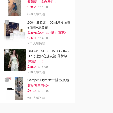
超清爽！适合度假！
£78.20
£115.00
853人感兴趣
200ml卸妆膏+100ml急救面膜
+面霜+洁颜布
总价值£204=2.7折！闭眼冲这套！
£56.00
£140.00
771人感兴趣
BROW END. SKIMS Cotton
Rib 长款背心连衣裙 薄荷绿
好清新！！
£38.00
£75.00
718人感兴趣
Camper Right 女士鞋 浅灰色
超多博主同款~
£61.20
£120.00
651人感兴趣