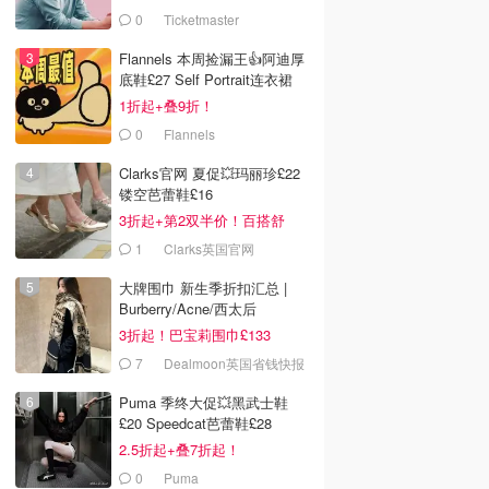
0
Ticketmaster
Flannels 本周捡漏王👍阿迪厚
底鞋£27 Self Portrait连衣裙
£63
1折起+叠9折！
0
Flannels
Clarks官网 夏促💥玛丽珍£22
镂空芭蕾鞋£16
3折起+第2双半价！百搭舒
服！
1
Clarks英国官网
大牌围巾 新生季折扣汇总 |
Burberry/Acne/西太后
3折起！巴宝莉围巾£133
7
Dealmoon英国省钱快报
Puma 季终大促💥黑武士鞋
£20 Speedcat芭蕾鞋£28
2.5折起+叠7折起！
0
Puma