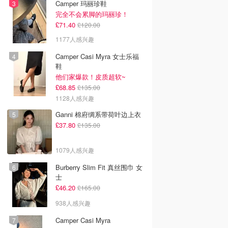
Camper 玛丽珍鞋
完全不会累脚的玛丽珍！
£71.40
£120.00
1177人感兴趣
Camper Casi Myra 女士乐福
鞋
他们家爆款！皮质超软~
£68.85
£135.00
1128人感兴趣
Ganni 棉府绸系带荷叶边上衣
£37.80
£135.00
1079人感兴趣
Burberry Slim Fit 真丝围巾 女
士
£46.20
£165.00
938人感兴趣
Camper Casi Myra