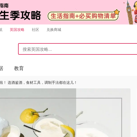
航
英国攻略
社区
兑换商城
居
教育
啦！ 选酒鉴酒，食材工具，调制手法都在这儿！