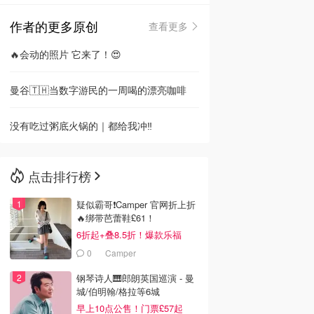
作者的更多原创
查看更多
🇳🇿
新西兰
🔥会动的照片 它来了！😍
曼谷🇹🇭当数字游民的一周喝的漂亮咖啡
没有吃过粥底火锅的｜都给我冲‼️
点击排行榜
疑似霸哥❗️Camper 官网折上折
🔥绑带芭蕾鞋£61！
6折起+叠8.5折！爆款乐福
£68！
0
Camper
钢琴诗人🎹郎朗英国巡演 - 曼
城/伯明翰/格拉等6城
早上10点公售！门票£57起