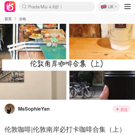
🇬🇧
Prada/Miu 4.8折！
UK
麦卢卡蜂蜜夏促！个位数！
啥？必胜客披萨5折！
首页
攻略
MsSophieYan
关注
伦敦咖啡|伦敦南岸必打卡咖啡合集（上）