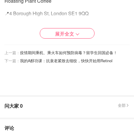
Roasting Plant Coffee
📍4 Borough High St, London SE1 9QQ
这家空间很大的Roasting Plant Coffee，店内是有咖啡烘焙
的机器的，还有一些咖啡豆和周边在卖。很多英国人会在这
展开全文
里办公，吃个三明治和咖啡打发一整天的时光。
上一篇：
疫情期间乘机、乘火车如何预防病毒？留学生回国必备！
拿铁味道还挺特别的，主要是他们的豆子很不一样，尝起来
下一篇：
我的A醇功课：抗衰老紧致去细纹，快快开始用Retinol
很容易印象深刻。
问大家
0
全部
评论
The Gentlemen Baristas London Bridge