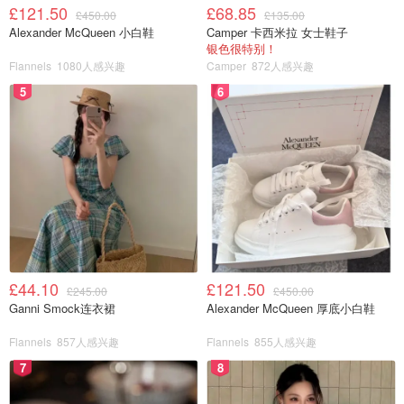
Chapter 72
£121.50
£68.85
£450.00
£135.00
Alexander McQueen 小白鞋
Camper 卡西米拉 女士鞋子
📍72 Bermondsey St, Bermondsey, London SE1 3UD
银色很特别！
Flannels
1080人感兴趣
Camper
872人感兴趣
咖啡的拉花是很随意的设计，但是口感上还是可圈可点，很
5
6
不错哒！
£44.10
£121.50
£245.00
£450.00
Ganni Smock连衣裙
Alexander McQueen 厚底小白鞋
Flannels
857人感兴趣
Flannels
855人感兴趣
7
8