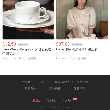
Comptoir Gourmand Bermondsey
📍96 Bermondsey St, Bermondsey, London SE1 3UB
这家店的设计真的太像欧洲街头的小店了，进去买一个面
包，买一杯咖啡就坐在店门口，沐浴阳光，度过闲适的下午
时光。咖啡的味道蛮中规中矩的，没有踩雷也谈不上太惊
£12.50
£37.80
£25.00
£135.00
艳。
Vera Wang Wedgwood 大理石花纹
Ganni 棉府绸系带荷叶边上衣
帝国茶杯
Wedgwood
817人感兴趣
Flannels
779人感兴趣
联系我们
黑五
InRewards
饭团外卖
隐私条款
用户协议
版权声明
触屏版
电脑版
下载App
2017©dealmoon.co.uk