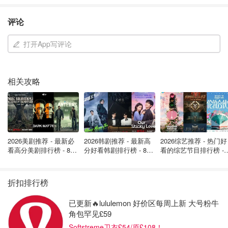
评论
适用范围
凡在
2020年1月31日（含）前购买
，旅行日期为
2020年1月
打开App写评论
1日（含）至2020年3月29日（含）
，涉及武汉的南航实际
承运航班（含经停）及挂CZ航班号的代码共享航班的784客
相关攻略
票。
客票处理办法
首次提出改期申请，可在客票有效期内免费变更一次；
2026美剧推荐 - 最新必
2026韩剧推荐 - 最新高
2026综艺推荐 - 热门好
南航官网、APP、微信等渠道购买的客票，在有效期
看高分美剧排行榜 - 8月
分好看韩剧排行榜 - 8月
看的综艺节目排行榜 - 
内可通过以下方式免费办理退改手续：
最新: 《​​足球教练 》第
最新：丁海寅《我的荒
月最新:《​​伦敦合伙人
四季回归！
糖恋爱 》上线❣️
回归啦
点击“中国南方航空”微信号菜单栏【服务大厅-智能客
折扣排行榜
服】，输入“武汉退改”；
已更新🔥lululemon 好价区每周上新 大号粉牛
点击南航APP“我”的页面左上角的“机器人”小按钮，输
角包罕见£59
入“武汉退改”；
Softstreme卫衣£54/原£108！