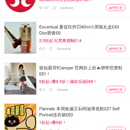
致电南航24小时客户服务热线(境内95539，境外+86-
107
lululemon
APP打开
4008695539)咨询办理。
其他渠道购买的客票需在原购票渠道办理退改手续。
Escentual 夏促狂炸💥40ml小黑瓶礼盒£43
Dior唇膏£6
其他特殊处理办法
2.5折起 纪梵希唇釉£14
2
Escentual
APP打开
所有奋战一线的医疗系统人员，因本次事件造成行程取
消的，
可凭工作证在客票有效期内免费退票
；
疑似霸哥❗️Camper 官网折上折🔥绑带芭蕾鞋
凡是发热、疑似新型冠状病毒肺炎、被确诊为新型冠状
£61！
病毒肺炎或与其有密切接触的旅客，可凭县级（含）以
5折起+叠8.5折！爆款乐福£68！
上医疗机构诊断证明在客票有效期内免费退票；
0
Camper
APP打开
上述人员购买的客票不限于武汉进出港，旅行日期
适用
于2020年1月1日（含）-2020年3月29日（含）
，且为
Flannels 本周捡漏王👍阿迪厚底鞋£27 Self
南航实际承运航班及挂CZ航班号的代码共享航班。
Portrait连衣裙£63
1折起+叠9折！
南航24小时客户服务热线(境内95539，境外+86-