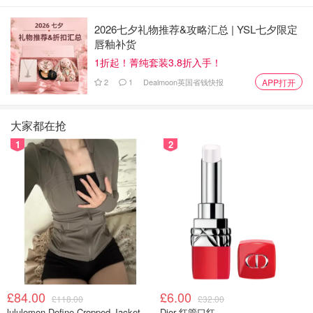
免收子舱位和淡旺季价差。
2026七夕礼物推荐&攻略汇总 | YSL七夕限定
提出再次改期申请，需依据客票适用条件办理。
唇釉补货
可在客票有效期内，至原购票渠道免费办理退票手续。
1折起！菁纯套装3.8折入手！
2
1
Dealmoon英国省钱快报
APP打开
需退票、改期的旅客可联系：
原购票渠道（旅行社、代理点、网站等）。
大家都在抢
东航24小时客服热线：95530。海外用户请拨打：
1
2
0086-21-20695530。
东航官方微信(微信号:中国东方航空)，输入并发送“人
工”转接办理。
东航APP手机客户端，点击“改升/退票”或“我的”页面右
上角“在线客服”办理。
东航24小时客服热线：95530。海外用户请拨打：0086-21-
£84.00
£6.00
20695530
£118.00
£32.00
lululemon Define Cropped Jacket Nulu 短款夹克
Dior 红管口红