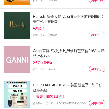
4
Flannels
APP打开
4008695539)
中国东方航空
Harrods 清仓大促 Valentino高跟凉鞋£495 拉
夫劳伦毛衣£43
4折起！
0
Harrods
APP打开
Ganni官网 终极折上折❗️铆钉芭蕾鞋£162 蝴蝶
适用范围
结上衣£74
5折起+叠9折！
2020年
1月21日(含)前购买781开头客票(包括里程奖励客
1
Ganni
APP打开
票)
，行程涉及武汉进出港东航、上航实际承运航班和挂MU
或FM航班号的代码共享航班，且
航班日期为2020年1月1日
(含)至2020年3月29日(含)
冬春航季截止。
LOOKFANTASTIC2026英国新生季 | 每日低
价必买榜
豁免政策
兰蔻菁纯套装3.8折！
999+
112
LOOKFANTASTIC.COM
APP打开
首次提出改期申请，可在客票有效期内
免费变更一次
，