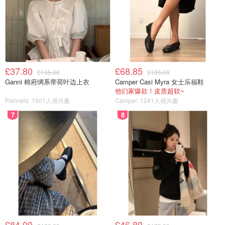
一次；再次改期按自愿变更原则，根据客票使用条件办
理。
退票：
可针对客票未使用部分申请办理退票手续，在客票有效
£37.80
£68.85
£135.00
£135.00
期内免除退票费。
Ganni 棉府绸系带荷叶边上衣
Camper Casi Myra 女士乐福鞋
他们家爆款！皮质超软~
Flannels
1501人感兴趣
Camper
1241人感兴趣
7
8
其他：
持里程兑换免票的旅客同样适用此规定。
国内航班
适用航班
£84.00
£46.80