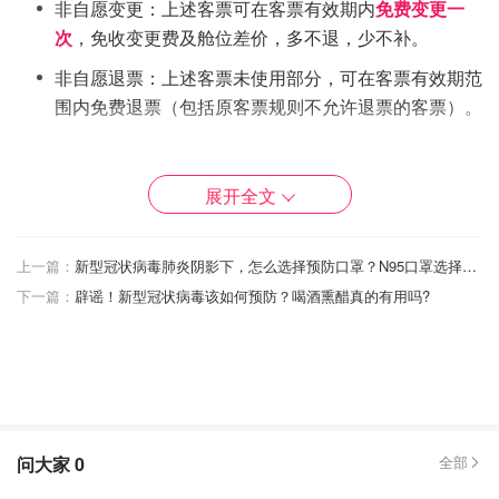
非自愿变更：上述客票可在客票有效期内
免费变更一
次
，免收变更费及舱位差价，多不退，少不补。
非自愿退票：上述客票未使用部分，可在客票有效期范
围内免费退票（包括原客票规则不允许退票的客票）。
退改地点
展开全文
您可联系原购票地办理以上免费退改业务。
厦门航空客户服务热线：95557
上一篇：
新型冠状病毒肺炎阴影下，怎么选择预防口罩？N95口罩选择，佩戴一贴详解。
中国南方航空
下一篇：
辟谣！新型冠状病毒该如何预防？喝酒熏醋真的有用吗?
问大家
0
全部