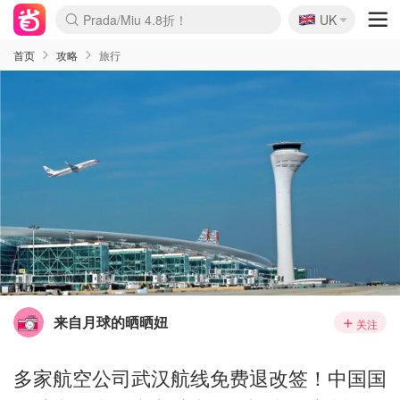
🇬🇧
Prada/Miu 4.8折！
UK
麦卢卡蜂蜜夏促！个位数！
啥？必胜客披萨5折！
首页
攻略
旅行
来自月球的晒晒妞
关注
多家航空公司武汉航线免费退改签！中国国