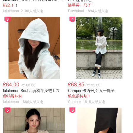
码全！！
随手买一只了！
海南航空
lululemon
2100人感兴趣
Escentual
1894人感兴趣
3
4
适用范围
国际航班
凡在
2020年1月31日（含）前购票
，
涉及武汉进出港的航
£64.00
£68.85
£108.00
£135.00
班
，且航班日期为
2020年1月1日（含）-2020年3月29日
lululemon Scuba 宽松半拉链卫衣
Camper 卡西米拉 女士鞋子
@鸡腿妹妹
银色很特别！
（含）
之间由海南航空实际承运的国际航班（含国内国际联
lululemon
1866人感兴趣
Camper
1619人感兴趣
程航班）和挂HU航班号的代码共享航班。
5
6
改期：
可在客票有效期内依据合理原则免费办理变更航班日期