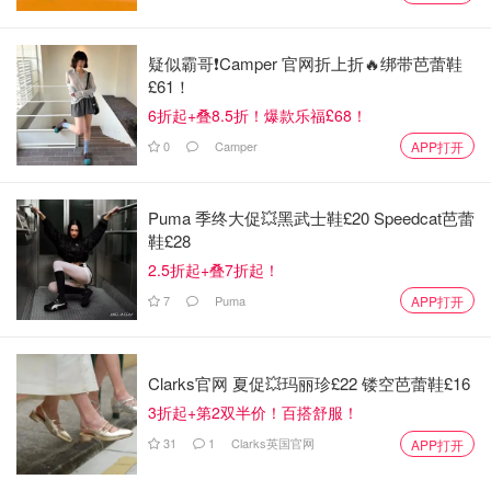
疑似霸哥❗️Camper 官网折上折🔥绑带芭蕾鞋
£61！
6折起+叠8.5折！爆款乐福£68！
0
Camper
APP打开
不要挤压
Puma 季终大促💥黑武士鞋£20 Speedcat芭蕾
鞋£28
存放包包的时候，给每个包包足够的空间，千万不要相互挤
2.5折起+叠7折起！
压。尤其注意一下包链，像是chanel会有很多金属链条，最
7
Puma
APP打开
好放在包包里面，在外面的话压倒包包表面会很心塞。还有
拉链，任何金属五金都注意一下不要压倒包包。
Clarks官网 夏促💥玛丽珍£22 镂空芭蕾鞋£16
不要轻易自己动手修护
3折起+第2双半价！百搭舒服！
任何包包，不论是chanel还是hermes，或者是别的品牌，
31
1
Clarks英国官网
APP打开
尽量不要自己做皮具保养，尤其是自己涂所谓的皮革保养
油。