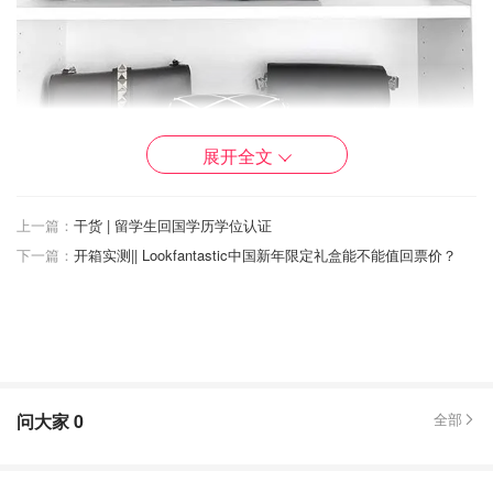
展开全文
包型保护
上一篇：
干货 | 留学生回国学历学位认证
有些包型比较塌的的包包，可以在里面塞满白纸团，
一般刚
下一篇：
开箱实测|| Lookfantastic中国新年限定礼盒能不能值回票价？
买的时候里面的白纸团可以不扔
，留在盒子里，不用的时候
再塞回去。这样一是防潮，二是怕包包变形，因为真皮都很
柔软，长时间保持一个塌的样子，有可能就挺不起来了，或
者会出现压痕。
绝对别塞报纸！
答应我！万一报纸上的油墨沾到包包上，就
很难处理了。
问大家
0
全部
防潮