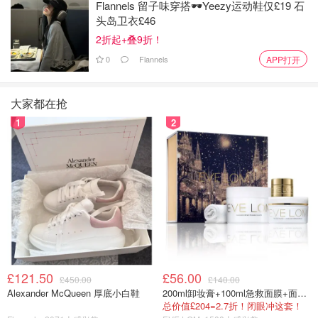
Flannels 留子味穿搭🕶️Yeezy运动鞋仅£19 石
千万不要自己上皮革保养油，尤其是真皮的产品，任何类型
头岛卫衣£46
的皮革都一样。有一些品牌有自己在出售皮革保养的产品，
2折起+叠9折！
但是还是建议去询问品牌的专柜人员要如何使用，毕竟不是
0
Flannels
APP打开
每款皮革都适合。
大家都在抢
因为是要是真皮的皮革，大多都是经过化学试剂或植物性物
质处理过后才变成制作包包的皮革原料，所以你不确定你的
1
2
皮革保养产品是不是可以用在你的包包上，会不会对它的皮
革发生化学变化，破坏皮革组织。
£121.50
£56.00
£450.00
£140.00
Alexander McQueen 厚底小白鞋
200ml卸妆膏+100ml急救面膜+面霜+洁颜布
总价值£204=2.7折！闭眼冲这套！