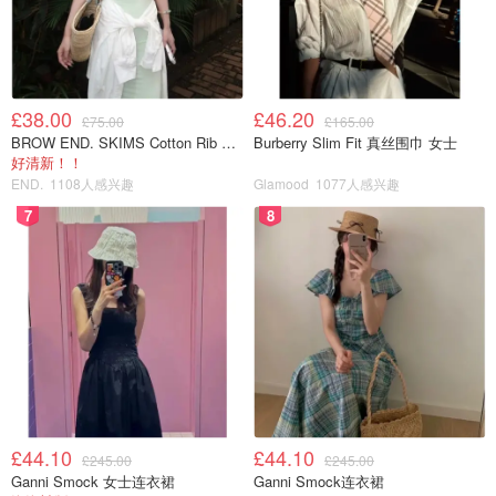
万一你的包包真的发霉了，大面积弄脏了，蹭了破了，或者
觉得它已经旧了，不像刚买之的时候那么挺拔崭新了，渐渐
上了年纪了，不是一点两点小瑕疵而是面目全非，怎么办
呢。首先，拿去品牌的专柜问下他们提供的保养服务。大部
£38.00
£46.20
£75.00
£165.00
分都不会提供免费清洗服务，并且每个品牌的价格不一样，
BROW END. SKIMS Cotton Rib 长款背心连衣裙 薄荷绿
Burberry Slim Fit 真丝围巾 女士
处理不同皮不同程度的修复都不一样。
好清新！！
END.
1108人感兴趣
Glamood
1077人感兴趣
7
8
£44.10
£44.10
£245.00
£245.00
Ganni Smock 女士连衣裙
Ganni Smock连衣裙