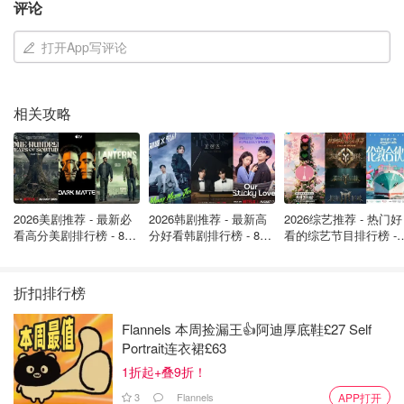
评论
潮湿地区的妹子，可以在储物柜，衣柜里隐秘放防潮片，或
者那种吸水的盒子。防止包包发霉。要注意保持通风，不要
打开App写评论
一味的将包包捂得严严实实，生了霉点很难注意。
包包要经常保持清洁干燥 ，但就算被雨水浸湿或者生霉也
相关攻略
千万不要放在阳光下曝晒或高温烘干，否则容易发生皮质脆
裂或油边融化的现象，这种破损可是很难修复的。
2026美剧推荐 - 最新必
2026韩剧推荐 - 最新高
2026综艺推荐 - 热门好
看高分美剧排行榜 - 8月
分好看韩剧排行榜 - 8月
看的综艺节目排行榜 - 
最新: 《​​足球教练 》第
最新：丁海寅《我的荒
月最新:《​​伦敦合伙人
四季回归！
糖恋爱 》上线❣️
回归啦
折扣排行榜
Flannels 本周捡漏王👍阿迪厚底鞋£27 Self
Portrait连衣裙£63
1折起+叠9折！
3
Flannels
APP打开