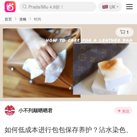
🇬🇧
Prada/Miu 4.8折！
UK
麦卢卡蜂蜜夏促！个位数！
啥？必胜客披萨5折！
首页
攻略
时尚
1
小不列颠晒晒君
关注
如何低成本进行包包保存养护？沾水染色、