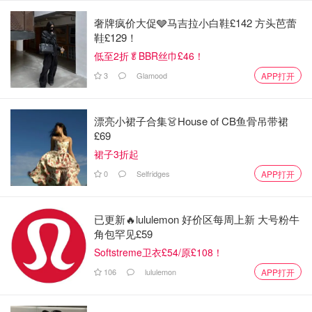
奢牌疯价大促🩶马吉拉小白鞋£142 方头芭蕾
鞋£129！
低至2折🥬BBR丝巾£46！
3
Glamood
APP打开
漂亮小裙子合集👗House of CB鱼骨吊带裙
£69
裙子3折起
0
Selfridges
APP打开
已更新🔥lululemon 好价区每周上新 大号粉牛
角包罕见£59
Softstreme卫衣£54/原£108！
106
lululemon
APP打开