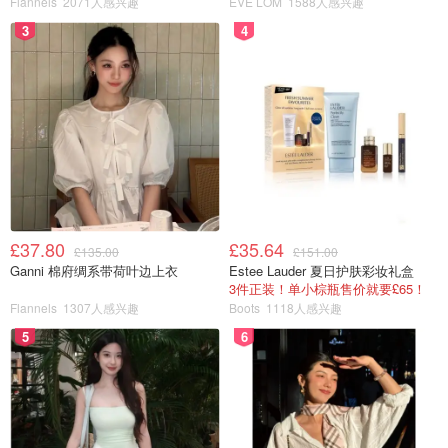
Flannels
2071人感兴趣
EVE LOM
1588人感兴趣
3
4
动物的皮和我们一样，大多有毛孔，无论什么颜色什么加工
£37.80
£35.64
£135.00
£151.00
方式，加上我们的非专业，自己上皮革保养产品的话，非常
Ganni 棉府绸系带荷叶边上衣
Estee Lauder 夏日护肤彩妆礼盒
3件正装！单小棕瓶售价就要£65！
可能有施力不均的情况，所以反而会因此造成皮革上产生色
Flannels
1307人感兴趣
Boots
1118人感兴趣
块，可能包包上就会有一块皮的颜色跟原本的皮颜色不同，
5
6
深色或者黑色肉眼都可以看出来的话，浅色的就更不用说
了。
找专业保养