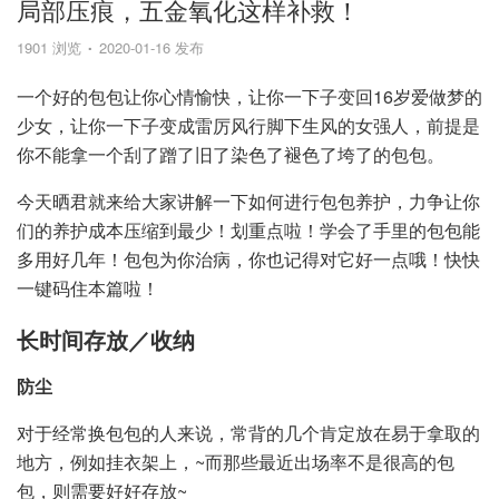
局部压痕，五金氧化这样补救！
1901 浏览
2020-01-16 发布
一个好的包包让你心情愉快，让你一下子变回16岁爱做梦的
少女，让你一下子变成雷厉风行脚下生风的女强人，前提是
你不能拿一个刮了蹭了旧了染色了褪色了垮了的包包。
今天晒君就来给大家讲解一下如何进行包包养护，力争让你
们的养护成本压缩到最少！划重点啦！学会了手里的包包能
多用好几年！包包为你治病，你也记得对它好一点哦！快快
一键码住本篇啦！
长时间存放／收纳
防尘
对于经常换包包的人来说，常背的几个肯定放在易于拿取的
地方，例如挂衣架上，~而那些最近出场率不是很高的包
包，则需要好好存放~