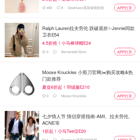
宿舍还配备健身房和餐厅，停车位有一般是有的。
460
8
Dealmoon英国省钱快报
APP打开
关于
室友
，学生宿舍一般是随机分配的，也可以提出一些详
细要求，宿舍会尽可能根据你的需求去分配你的室友。
Ralph Lauren拉夫劳伦 跌破底价✨Jennie同款
卫衣£54
学生宿舍好处
4.5折抢！小马棒球帽£24
4
Bernardelli Store
APP打开
方便
：学生宿舍都是包bill的，省去了自己每月去联络
水电网公司交账单的麻烦，不必花时间找房子看房子，
房间都是standard的。公共区域有人定期打扫卫生。
Moose Knuckles 小剪刀官网✂️购买攻略&热
门款推荐
押金低
：相较于在外租房子的押金（一个月的租金
夏促6折起！羽绒服£210
+），学生宿舍押金普遍就是200-500镑这个区间。
0
Moose Knuckles
APP打开
社交性强
：学生宿舍有各种专业和国籍的学生，可以认
七夕情人节 情侣穿搭指南-AMI、拉夫劳伦、
识很多来自五湖四海的新朋友。
ACNE等
1折起！小马Tee仅£20
安全性高
：学生宿舍都是有24小时保安的，住户都是
1
Dealmoon英国省钱快报
APP打开