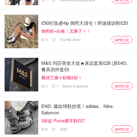
学生身份。而且收快递也方便，有前台帮着收快递。
英国留学住宿 | 校外篇
£50封顶💰Hip 倒闭大清仓！阿迪德训鞋£20
英国留学租房种类
倒闭价=白捡！又降了！！
3
The Hip Store
APP打开
M&S 玛莎突发大促🔥床品套装£28 (原£40)、
餐具四件套£5
雅诗兰黛小棕瓶6折！
4
1
Marks & Spencer
APP打开
END. 爆款球鞋抄底！adidas、Nike、
Salomon
3折起 Puma赛车鞋£27
8
END.
APP打开
图片来源于@independent，版权属于原作者