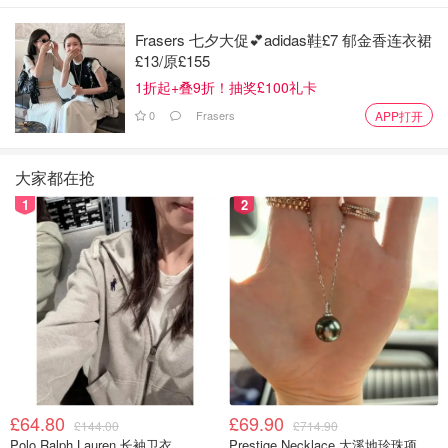
考虑到隐私性比较好，可以自己选择室友以及空间比较大的
Frasers 七夕大促💕adidas鞋£7 郁金香连衣裙
特点，很多人会选择私人租房。私人租房分为两种：House
£13/原£155
和 Flat /Apartment。
1折起+叠9折！抽奖£100礼卡
0
Frasers
APP打开
私人住房的注意事项
刚来英国人生地不熟，法律也不熟悉，英语也不是特别
大家都在抢
熟练的话，可能在沟通中会出现不理解的地方。
1
2
£64.80
£69.90
£144.00
£714.90
Polo Ralph Lauren 长袖卫衣
Prestige Necklace 大溪地珍珠项链 10-11mm