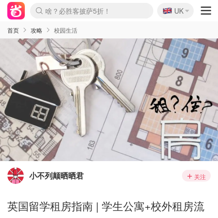
🇬🇧
啥？必胜客披萨5折！
UK
麦卢卡蜂蜜夏促！个位数！
Prada/Miu 4.8折！
首页
攻略
校园生活
小不列颠晒晒君
关注
英国留学租房指南 | 学生公寓+校外租房流