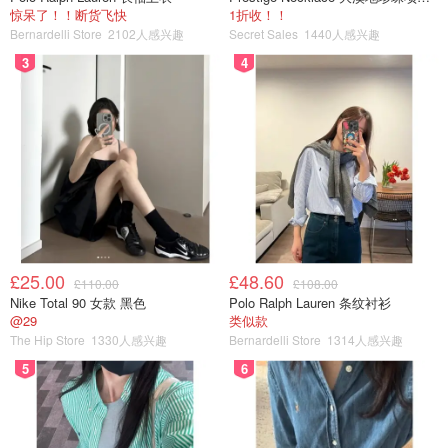
惊呆了！！断货飞快
1折收！！
Bernardelli Store
2102人感兴趣
Secret Sales
1440人感兴趣
图片来源于@roomclub，版权属于原作者
3
4
账单
：英国的水电网公司并不像国内，是有很多私有公
司经营的，租房的话要自己申请水，电和网络的供应公
司然后并自己定期交账单。搬走的时候也要记得清空账
单并且关掉账户。
遇到不良房东和中介
：要说到和房东和中介斗智斗勇，
不少自己租房的小伙伴一定是有经验的。 比如说交完
£25.00
£48.60
钱就回应特别慢，家里东西坏了也等很久才修甚至不
£110.00
£108.00
Nike Total 90 女款 黑色
Polo Ralph Lauren 条纹衬衫
修；随意克扣押金。这些小编在之后都会支招租房的注
@29
类似款
意事项。
The Hip Store
1330人感兴趣
Bernardelli Store
1314人感兴趣
5
6
遇上二房东
：大部分中介和房东是严禁租客二次转租房
子的，除非在房东同意的情况下。风险在于合同上只有
“二房东”的名字，所以二房东合同结束也可以赶你搬出