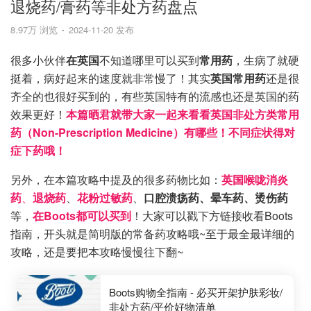
退烧药/膏药等非处方药盘点
8.97万 浏览
2024-11-20 发布
很多小伙伴
在英国
不知道哪里可以买到
常用药
，生病了就硬
挺着，
病好起来的速度就非常慢了！其实
英国常用药
还是很
齐全的也很好买到的，有些英国特有的流感也还是英国的药
效果更好！
本篇晒君就带大家一起来看看英国非处方类常用
药（Non-Prescription Medicine）有哪些！不同症状得对
症下药哦！
另外，在本篇攻略中提及的很多药物比如：
英国喉咙消炎
药
、
退烧药
、
花粉过敏药
、
口腔溃疡药、晕车药、烫伤药
等，
在Boots都可以买到
！大家可以戳下方链接收看Boots
指南，开头就是简明版的常备药攻略哦~至于最全最详细的
攻略，还是要把本攻略慢慢往下翻~
Boots购物全指南 - 必买开架护肤彩妆/
非处方药/平价好物清单