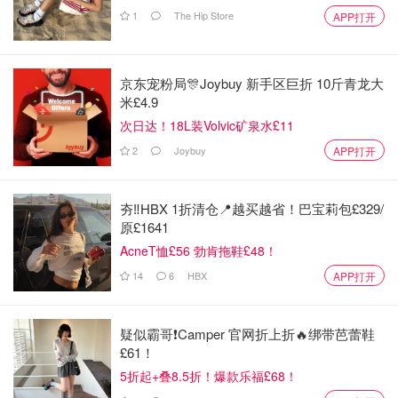
1
The Hip Store
APP打开
京东宠粉局🎊Joybuy 新手区巨折 10斤青龙大
Lemsip Max系列
有tablet（药片）和drink（冲剂） 两种，
米£4.9
冲剂包含柠檬味、黑加仑味、呼吸通畅（Breathe Easy），
次日达！18L装Volvic矿泉水£11
不会太难喝，感冒发烧的时候，在英国的小伙伴们都建议喝
2
Joybuy
APP打开
这个冲剂。迄今为止，
Lemsip已成为英国感冒第一销售品
牌。
夯‼️HBX 1折清仓📍越买越省！巴宝莉包£329/
适应症：
适用于治疗和减轻感冒引起的头疼脑热，四肢
原£1641
酸痛、咽喉肿痛等症状。
AcneT恤£56 勃肯拖鞋£48！
不良反应：
轻微的头晕、心跳加速、血压升高。孕妇及
14
6
HBX
APP打开
肝肾功能不全者、高血压患者慎用，儿童用量谨遵医
嘱。
疑似霸哥❗️Camper 官网折上折🔥绑带芭蕾鞋
£61！
Benylin英国止咳药
5折起+叠8.5折！爆款乐福£68！