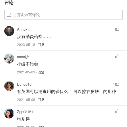
评论
等，可自行恢复。孕妇及肝肾功能不全者慎用，儿童用
量谨遵医嘱。
打开App写评论
Lemsip英国感冒药
Annuklm
没有消炎药呀……
2023-05-18
· 回复
coco妙
小编不错👍
2021-05-09
· 回复
Echo516
1
有英国可以消毒用的碘伏么！ 可以擦在皮肤上的那种
2021-05-06
· 回复
Zpp08151
特别棒
2021-05-06
· 回复