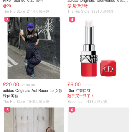
Nike Total 90 女款 黑色
adidas Originals Taekwondo 女款黑色运动鞋
@29
@ 是伊伊呀
The Hip Store
2114人感兴趣
The Hip Store
1831人感兴趣
3
4
Benylin Chesty Cough（有痰的咳嗽）
顾名思义，如果你咳
嗽的时候感觉肺部痒痒的，还有杂音，那大概率就要买这种
£20.00
£6.00
糖浆了。
£100.00
£32.00
adidas Originals Adi Racer Lo 女款
Dior 红管口红
绿休闲鞋
随手买一只了！
适应症：
咳嗽伴随胸痛，胸闷，咳嗽的时候有痰。
The Hip Store
1548人感兴趣
Escentual
1433人感兴趣
不良反应：
嗜睡，过度服用会引起大脑损伤、依赖性等
5
6
副作用。建议开车、使用大型机器之前勿服用。
c)
Benylin children's 儿童系列