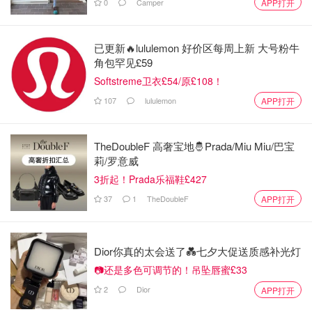
0
Camper
APP打开
已更新🔥lululemon 好价区每周上新 大号粉牛
角包罕见£59
Softstreme卫衣£54/原£108！
107
lululemon
APP打开
Benylin
这个牌子下有很多缓解感冒症状的药品，针对咳
TheDoubleF 高奢宝地🤴Prada/Miu Miu/巴宝
嗽、流感都有不同的用药，在用药之前请大家咨询药剂师或
莉/罗意威
者医师，不要用错药品！
3折起！Prada乐福鞋£427
a)
Benylin Dry Coughs（干咳）
37
1
TheDoubleF
APP打开
Dior你真的太会送了💑七夕大促送质感补光灯
📷还是多色可调节的！吊坠唇蜜£33
2
Dior
APP打开