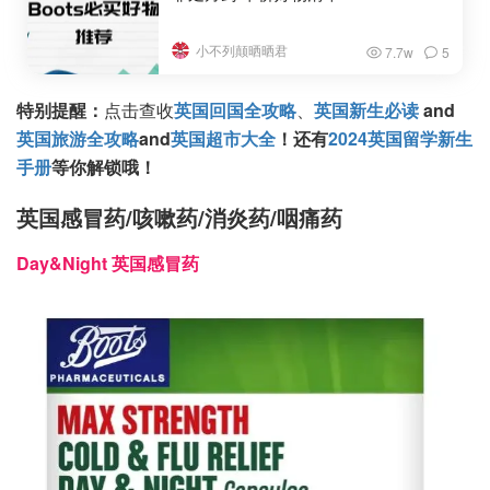
小不列颠晒晒君
7.7w
5
特别提醒：
点击查收
英国回国全攻略
、
英国新生必读
and
英国旅游全攻略
and
英国超市大全
！还有
2024英国留学新生
手册
等你解锁哦！
英国感冒药/咳嗽药/消炎药/咽痛药
Day&Night 英国感冒药