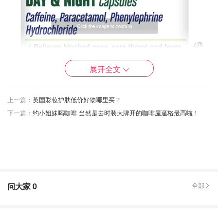
展开全文
上一篇：
英国彩妆护肤低价好物哪里买？
下一篇：
约小姐妹喝咖啡 当然是去时装大牌开的咖啡屋逼格最高啦！
Day&Night
和国内的“白+黑”相似，白片服用后不会引起
嗜睡，夜片则有助于患者睡眠。
适应症：
适用于治疗和减轻感冒引起的头疼脑热，四肢
问大家
0
全部
酸痛、喷嚏、流涕、鼻塞等症状。
不良反应：
有时有轻度头晕、乏力、口干、食欲缺乏