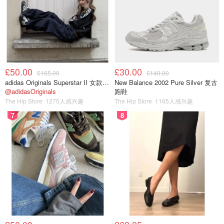
£50.00
£30.00
£165.00
£140.00
adidas Originals Superstar II 女款串珠休闲鞋 黑色
New Balance 2002 Pure Silver 复古
@adidasOriginals
跑鞋
The Hip Store
1275人感兴趣
The Hip Store
1165人感兴趣
7
8
适应症：
儿童的各种咳嗽症状，包括干咳、胸痛型咳
嗽、带痰型咳嗽等。
不良反应：
嗜睡，过度服用会引起大脑损伤、依赖性等
副作用，12岁以下儿童服用前谨遵医嘱。
Olbas Oil英国缓解鼻塞药