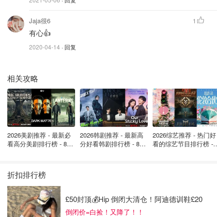
Jaja很6
1
有心👍
2020-04-14
· 回复
相关攻略
2026美剧推荐 - 最新必
2026韩剧推荐 - 最新高
2026综艺推荐 - 热门好
看高分美剧排行榜 - 8月
分好看韩剧排行榜 - 8月
看的综艺节目排行榜 - 
最新: 《​​足球教练 》第
最新：丁海寅《我的荒
月最新:《​​伦敦合伙人
四季回归！
糖恋爱 》上线❣️
回归啦
折扣排行榜
£50封顶💰Hip 倒闭大清仓！阿迪德训鞋£20
倒闭价=白捡！又降了！！