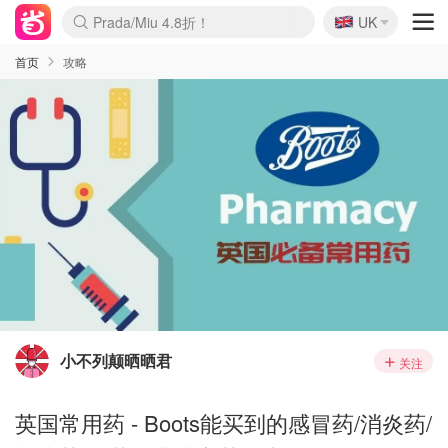
🇬🇧
Prada/Miu 4.8折！
UK
麦卢卡蜂蜜夏促！个位数！
啥？必胜客披萨5折！
首页
攻略
小不列颠晒晒君
关注
英国常用药 - Boots能买到的感冒药/消炎药/