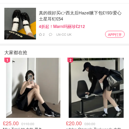
真的很好买👉西太后Hazel腋下包£193/爱心
土星耳钉£54
4折起！Marni玛丽珍£212
2
LN-CC UK
APP打开
大家都在抢
Benylin Dry Coughs（干咳）
比较适用于干咳，就是那种没
1
2
有“胸腔共振”的咳嗽。
适应症：
感觉喉咙有异物感，但是没有痰，不停咳嗽可
是什么都咳不出来。
不良反应：
嗜睡，过度服用会引起大脑损伤、依赖性等
副作用。
b)
Benylin Chesty Cough（有痰的咳嗽）
£25.00
£20.00
£110.00
£80.00