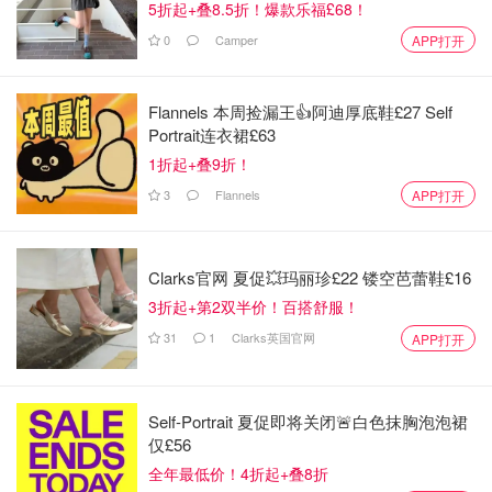
5折起+叠8.5折！爆款乐福£68！
图片来自于@amazon ，版权属于原作者
0
Camper
APP打开
Mini PC UN100P配备AV1解码功能，能在更小的尺寸中承
Flannels 本周捡漏王👍阿迪厚底鞋£27 Self
载更高清晰度的视觉，高清流畅，无惧延迟。每一帧画面都
Portrait连衣裙£63
细腻逼真，无论是看电影，玩游戏还是远程通信，都能带来
1折起+叠9折！
沉浸式体验！
3
Flannels
APP打开
适合场景
：可以用来处理日常办公任务、观看高清视频，甚
至轻度游戏。如果你需要经常用电脑同时做多件事情（比如
开多个程序或浏览器），这款 Mini PC 也能帮助你高效完
Clarks官网 夏促💥玛丽珍£22 镂空芭蕾鞋£16
成。
3折起+第2双半价！百搭舒服！
31
1
Clarks英国官网
APP打开
Amazon
MINISFORUM UM890 Pro Mini PC AMD
Ryzen 9 8945HS
Self-Portrait 夏促即将关闭🚨白色抹胸泡泡裙
$599.90
购买
仅£56
全年最低价！4折起+叠8折
MS-01 Mini Workstation Intel Core i9-13900H (vPro