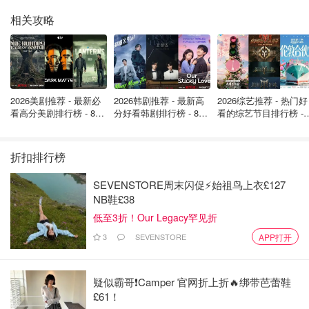
相关攻略
2026美剧推荐 - 最新必
2026韩剧推荐 - 最新高
2026综艺推荐 - 热门好
看高分美剧排行榜 - 8月
分好看韩剧排行榜 - 8月
看的综艺节目排行榜 - 
最新: 《​​足球教练 》第
最新：丁海寅《我的荒
月最新:《​​伦敦合伙人
四季回归！
糖恋爱 》上线❣️
回归啦
折扣排行榜
SEVENSTORE周末闪促⚡️始祖鸟上衣£127
NB鞋£38
低至3折！Our Legacy罕见折
3
SEVENSTORE
APP打开
疑似霸哥❗️Camper 官网折上折🔥绑带芭蕾鞋
£61！