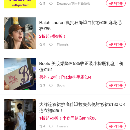
5
Dealmoon英国省钱快报
APP打开
Enterprise Support)
这款电脑搭载了 Intel Core i9-13900H 处理器，性能非常强
Ralph Lauren 疯批狂降💥白衬衫£36 麻花毛
大，适合需要处理大量数据或运行大型软件的任务。提供更
衣£85
强的远程管理、数据安全和虚拟化支持，非常适合企业办
2折起+叠9折！
公。
0
Flannels
APP打开
Boots 美妆爆降🚨£35收正装小棕瓶礼盒！价
值£151
额外7.2折！Prada护手霜£34
3
Boots
APP打开
大牌连衣裙抄底价💥拉夫劳伦衬衫裙£130 CK
连衣裙£29！
1折起+9折！小鞠同款Ganni£88
4
Frasers
APP打开