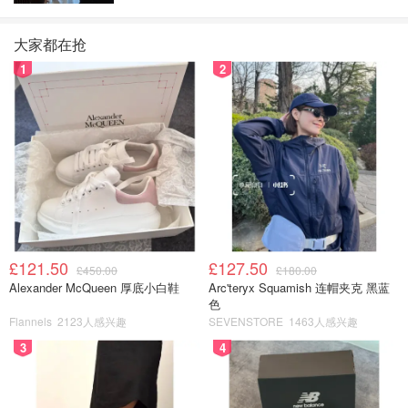
图片来自于@amazon ，版权属于原作者
大家都在抢
配备 32GB DDR5 内存 和 1TB SSD 存储，提供充足的内存
1
2
和存储空间，能应对大多数高性能需求，如图形设计、3D
渲染、视频剪辑。
适用场景
：适合需要强大计算能力的专业应用，如图形设
计、虚拟化、数据分析、大型CAD绘图等。
Amazon
MINISFORUM MS-01 Mini Workstation Intel
Core i9-13900H
£121.50
£127.50
£450.00
£180.00
$799.99
$1009.99
购买
Alexander McQueen 厚底小白鞋
Arc'teryx Squamish 连帽夹克 黑蓝
色
—————————————————
Flannels
2123人感兴趣
SEVENSTORE
1463人感兴趣
3
4
Beelink
品牌背景：