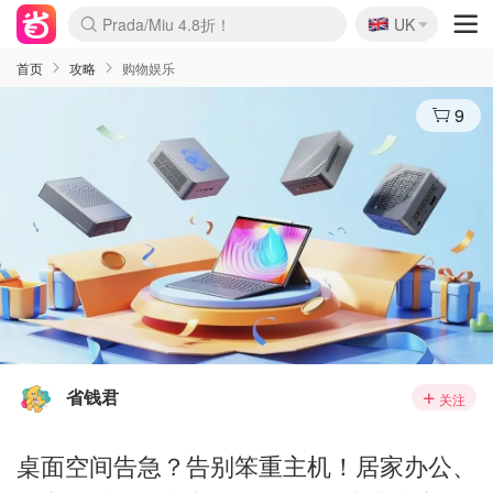
🇬🇧
Prada/Miu 4.8折！
UK
麦卢卡蜂蜜夏促！个位数！
啥？必胜客披萨5折！
首页
攻略
购物娱乐
9
省钱君
关注
桌面空间告急？告别笨重主机！居家办公、