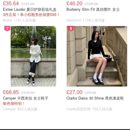
£35.64
£46.20
£151.00
£165.00
Estee Lauder 夏日护肤彩妆礼盒
Burberry Slim Fit 真丝围巾 女士
3件正装！单小棕瓶售价就要£65！
Boots
1151人感兴趣
Glamood
1138人感兴趣
7
8
£68.85
£27.00
图片来自于@amazon ，版权属于原作者
£135.00
£75.00
Camper 卡西米拉 女士鞋子
Clarks Daiss 30 Shine 黑色漆皮鞋
银色很特别！
可以同时连接 3 个显示器，支持 4K 超清画面，意味着你可
Camper
805人感兴趣
Clarks英国官网
766人感兴趣
以在多个屏幕上同时工作，特别适合需要同时查看多个窗口
的工作环境。