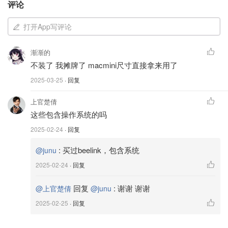
评论
适合场景
：适合用来进行日常的办公工作，比如文档处理、
打开App写评论
邮件回复等。
渐渐的
Amazon
不装了 我摊牌了 macmini尺寸直接拿来用了
MINISFORUM UN100P Mini PC Intel 12th Gen
Alder Lake- N100
2025-03-25
· 回复
$159.99
购买
上官楚倩
UM890 Pro Mini PC AMD Ryzen 9 8945HS
这些包含操作系统的吗
2025-02-24
· 回复
这款mini电脑的处理器非常强大，搭载 AMD Ryzen 9
8945HS 处理器，可以帮助你快速处理多任务。并且集成显
:
买过beelink，包含系统
@junu
卡性能出色，能够支持大部分日常图形需求。
2025-02-24
· 回复
回复
:
谢谢 谢谢
@上官楚倩
@junu
2025-02-25
· 回复