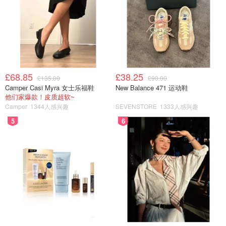
Beelink算是相对老牌的实力派，产品以实用、耐用、易用
为核心，特别适合预算有限但追求性能的用户！Beelink在
海外市场积累了超高人气，尤其是在北美和欧洲，销量贼
猛，油管博主集体自来水推荐~
产品推荐：
£68.85
£38.25
£135.00
£90.00
Camper Casi Myra 女士乐福鞋
New Balance 471 运动鞋
Mini PC SER5 Pro 5850U (AMD Ryzen 7)
他们家爆款！皮质超软~
Camper
1344人感兴趣
SEVENSTORE
1333人感兴趣
高性能AMD Ryzen 7 5850U 处理器有8个核心，意味着可
5
6
以同时处理多个任务而不拖慢速度。比如日常办公、影音娱
乐和轻度创作工作。搭载高速 SSD，提供快速的存储和加
载速度，提升系统响应速度。