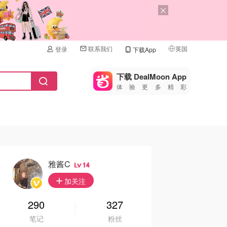
联系我们
英国
登录
下载App
🇺🇸
美国
下载 DealMoon App
体验更多精彩
🇨🇳
中国
🇨🇦
加拿大
🇬🇧
英国
🇩🇪
德国
雅酱c
14
🇫🇷
加关注
法国
🇮🇹
290
327
意大利
笔记
粉丝
🇦🇺
澳洲