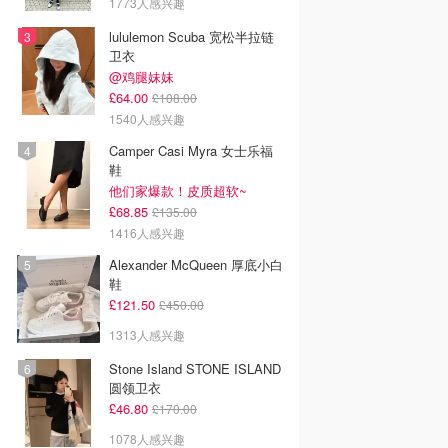
1773人感兴趣
lululemon Scuba 宽松半拉链
卫衣
@鸡腿妹妹
£64.00
£108.00
1540人感兴趣
Camper Casi Myra 女士乐福
鞋
他们家爆款！皮质超软~
£68.85
£135.00
1416人感兴趣
Alexander McQueen 厚底小白
鞋
£121.50
£450.00
1313人感兴趣
Stone Island STONE ISLAND
圆领卫衣
£46.80
£170.00
1078人感兴趣