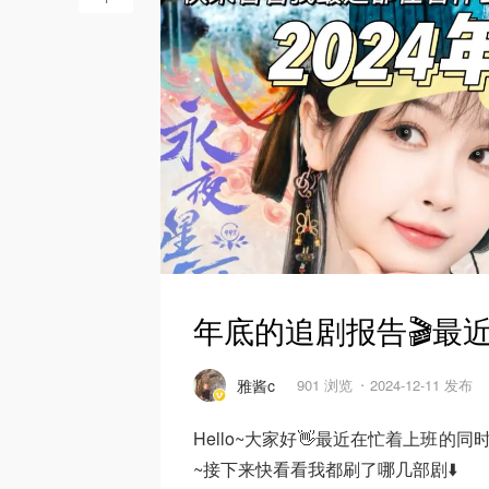
年底的追剧报告🎬最
雅酱c
901 浏览
2024-12-11 发布
Hello~大家好👋最近在忙着上班的
~接下来快看看我都刷了哪几部剧⬇️