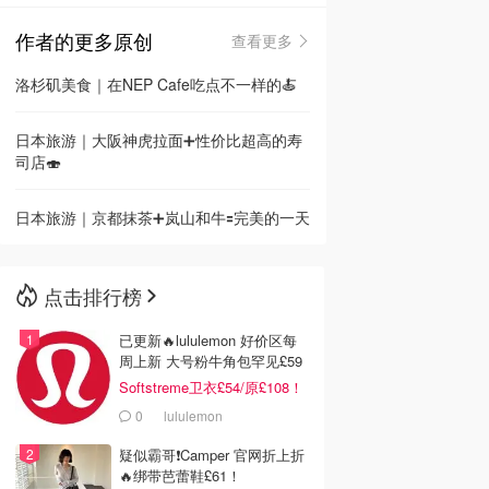
作者的更多原创
查看更多
🇳🇿
新西兰
洛杉矶美食｜在NEP Cafe吃点不一样的🍝
日本旅游｜大阪神虎拉面➕性价比超高的寿
司店🍣
日本旅游｜京都抹茶➕岚山和牛🟰完美的一天
点击排行榜
已更新🔥lululemon 好价区每
周上新 大号粉牛角包罕见£59
Softstreme卫衣£54/原£108！
0
lululemon
疑似霸哥❗️Camper 官网折上折
🔥绑带芭蕾鞋£61！