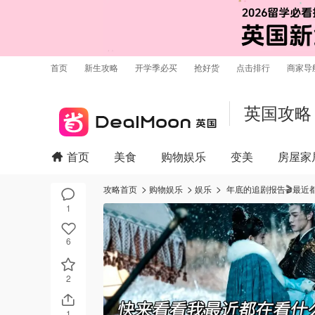
首页
新生攻略
开学季必买
抢好货
点击排行
商家导
英国攻略
首页
美食
购物娱乐
变美
房屋家
攻略首页
购物娱乐
娱乐
年底的追剧报告🎬最近
1
6
2
1