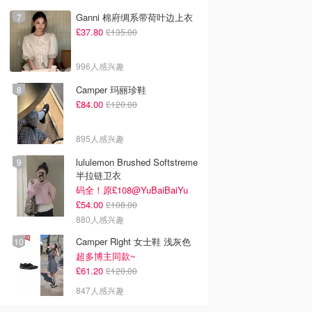
Ganni 棉府绸系带荷叶边上衣
£37.80
£135.00
996人感兴趣
Camper 玛丽珍鞋
£84.00
£120.00
895人感兴趣
lululemon Brushed Softstreme
半拉链卫衣
码全！原£108@YuBaiBaiYu
£54.00
£108.00
880人感兴趣
Camper Right 女士鞋 浅灰色
超多博主同款~
£61.20
£120.00
847人感兴趣