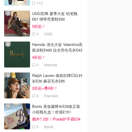
112
LOOKFANTASTIC.COM
UGG官网 夏季大促 铅笔靴
£67 绑带芭蕾鞋£90
5折起！
0
UGG
Harrods 清仓大促 Valentino高
跟凉鞋£495 拉夫劳伦毛衣£43
4折起！
0
Harrods
Ralph Lauren 疯批狂降💥白衬
衫£36 麻花毛衣£85
2折起+叠9折！
0
Flannels
Boots 美妆爆降🚨£35收正装
小棕瓶礼盒！价值£151
额外7.2折！Prada护手霜£34
0
Boots