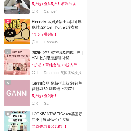
5折起+叠8.5折！爆款乐福
£68！
0
Camper
Flannels 本周捡漏王👍阿迪厚
底鞋£27 Self Portrait连衣裙
£63
1折起+叠9折！
0
Flannels
2026七夕礼物推荐&攻略汇总 |
YSL七夕限定唇釉补货
1折起！菁纯套装3.8折入手！
1
Dealmoon英国省钱快报
Ganni官网 终极折上折❗️铆钉芭
蕾鞋£162 蝴蝶结上衣£74
5折起+叠9折！
0
Ganni
LOOKFANTASTIC2026英国新
生季 | 每日低价必买榜
兰蔻菁纯套装3.8折！