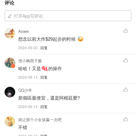
评论
打开App写评论
图片来自于playstation store，版权属于原作者
Aswei
想念以前大作$29起步的时候
2023年TGA年度最佳游戏
！打败了王国之泪的存在，此时
2024-09-02
· 回复
不入更待何时！刚开始玩需要一定时间上手，但是只要会玩
就是至少500+小时起！！超高自由度，你做的每一次选择
滺小枫雨子酱
都会对你的剧情造成影响，并且每个分支都不是唯一解，每
哈哈！又是
的操作
个角色都有自己的故事。
2024-08-13
· 回复
可以通过一台 PS5 上的分屏合作模式游玩，最多两人同
QQ少年
玩，或在线模式最多可四人游玩。
那個區最便宜，還是阿根廷麼?
2024-08-12
· 回复
PlayStation Store
PlayStation 博德之门3
就让那个小女孩赢一次吧
不错
$55.99
$69.99
购买
2024-08-13
· 回复