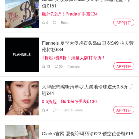
图片来自于playstation store，版权属于原作者
值£151
额外7.2折！Prada护手霜£34
这部作为《星球大战绝地：陨落的武士团》的续篇回归，带
0
Boots
APP打开
领玩家再次回到那个遥远的银河系中。剧情时间线在前作结
局的五年后，讲述了卡尔为保护银河系免于陷入黑暗而进行
的愈发绝望的战斗。游戏整体拓展成了半开放世界的沙盒模
Flannels 夏季大促💰石头岛白卫衣£49 拉夫劳
式，还加入了悬赏战斗和传闻探索，场景美术审美依然在
伦衬衫£34
线，星战迷们千万不要错过啦！
1折起+叠9折！海量大牌打骨折！
13
35
Flannels
APP打开
PlayStation Store
PlayStation 《星球大战绝地：幸存者》豪华版
大牌配饰编辑清单📋大溪地珍珠逆天0.5折 手
链£44
$44.99
$89.99
购买
0.5折起！Burberry手表£130
霍格沃兹之遗
4
1
Secret Sales
APP打开
平台：PS4✅PS5✅
Clarks官网 夏促💥玛丽珍£22 镂空芭蕾鞋£16
发布：2023 年 2 月 10 日