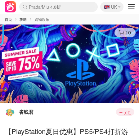
🇬🇧
Prada/Miu 4.8折！
UK
麦卢卡蜂蜜夏促！个位数！
啥？必胜客披萨5折！
首页
攻略
购物娱乐
10
省钱君
关注
【PlayStation夏日优惠】PS5/PS4打折游