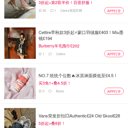
3折起+第2双半价！百搭舒服！
支持简体中文✅
30
1
Clarks英国官网
APP打开
Cettire早秋款3折起⚡️蒙口羽绒服£403！Miu墨
镜£194
Burberry羊毛围巾£202
1
Cettire
APP打开
NO.7 统统个位数🔥冰淇淋面膜低至£4.5！
买3免1+叠4.5折！
图片来自于playstation store，版权属于原作者
0
Boots
APP打开
哈迷必玩！！快来霍格沃兹上学了！！作为一款开放世界动
作角色扮演游戏，将故事背景设定在《哈利波特》的魔法世
Vans突发折扣💥Authentic£24 Old Skool£28
界就是它最大的亮点！！场景非常还原，细节超多，谁能拒
5折起+叠8折！
绝在城堡里走来走去探索魔法彩蛋呢~ 目前打折的是
豪华