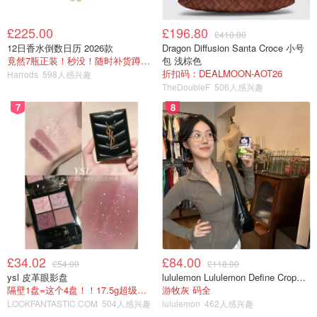
$29.99
$49.99
购买
£225.00
£196.80
£410.00
12日香水倒数日历 2026款
Dragon Diffusion Santa Croce 小号
最后的生还者 2 重制版 （The Last of us Part II）
竟然7瓶正装！秒没！随时补货蹲！！！
包 浅棕色
折扣码：DEALMOON-AOT26
Harrods
598人感兴趣
平台：PS5✅
TheDoubleF
506人感兴趣
7
8
发布：2024 年 1 月 19 日
支持英语✅
£34.02
£84.00
£54.00
£118.00
ysl 皮革眼影盘
lululemon Lululemon Define Cropped Nulu 短夹克
隔壁1盘=这个4盘！！17.5g超级大克重
游牧灰 码全
LOOKFANTASTIC.COM
504人感兴趣
lululemon
462人感兴趣