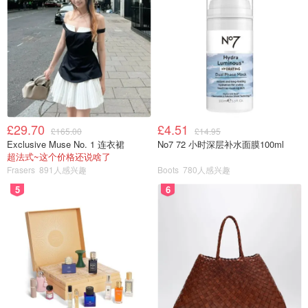
£29.70
£4.51
£165.00
£14.95
图片来自于playstation store，版权属于原作者
Exclusive Muse No. 1 连衣裙
No7 72 小时深层补水面膜100ml
超法式~这个价格还说啥了
Frasers
891人感兴趣
Boots
780人感兴趣
也算是大火了好几年的游戏了，到现在也依然能打！超级炫
酷的赛博朋克风格3A大作，在夜之城中探索未来都市，自
5
6
由的交互元素，完善的武器系统，加上完整的剧情，无庸置
疑是一款非常成功的游戏。如果你还没玩过，那么现在就是
最好的入手时间~
PlayStation Store
PlayStation 赛博朋克 2077