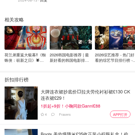
星球大战绝地：幸存者
相关攻略
平台：PS5✅
发布：2023 年 4 月 28 日
支持简体中文✅
荷兰弟重返大银幕‼️《蜘
2026韩国电影推荐 | 最
2026综艺推荐 - 热门好
蛛侠：崭新之日》🕷️北
新好看的韩国电影排行
看的综艺节目排行榜 - 
美热映中❣️阵容豪华✨🤩
榜，必看盘点！8月最
月最新:《​​披荆斩棘
新！(持续更新）
2026》回归啦
折扣排行榜
大牌连衣裙抄底价💥拉夫劳伦衬衫裙£130 CK
连衣裙£29！
1折起+9折！小鞠同款Ganni£88
4
Frasers
APP打开
Boots 美妆爆降🚨£35收正装小棕瓶礼盒！价