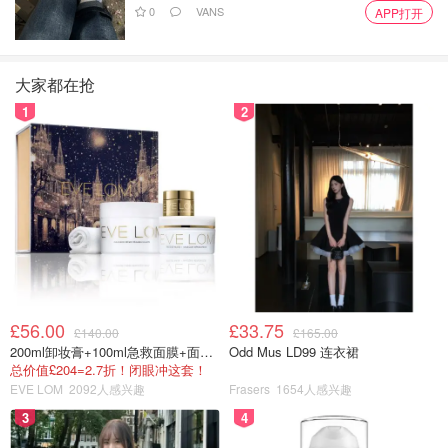
0
VANS
APP打开
版
，包括闹鬼的霍格莫德商店任务，可进入额外地牢、店主
装饰套装还有其它超多外观等，比标准版还便宜，这谁能忍
不住不买呀~
大家都在抢
1
2
PlayStation Store
PlayStation 霍格沃茨遗产：数字豪华版
$31.99
$79.99
购买
赛博朋克2077 （Cyberpunk 2077）
平台：PS4✅PS5✅
发布：2022 年 2 月 16 日
£56.00
£33.75
£140.00
£165.00
200ml卸妆膏+100ml急救面膜+面霜+洁颜布
Odd Mus LD99 连衣裙
支持英语✅
总价值£204=2.7折！闭眼冲这套！
EVE LOM
2092人感兴趣
Frasers
1654人感兴趣
3
4