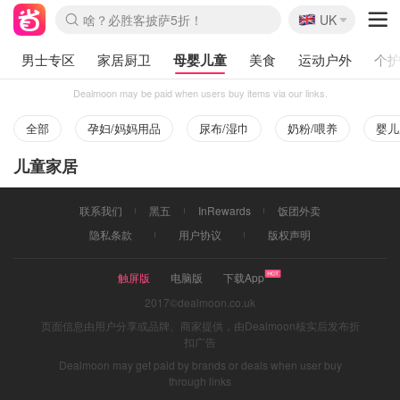
🇬🇧
啥？必胜客披萨5折！
UK
麦卢卡蜂蜜夏促！个位数！
Prada/Miu 4.8折！
男士专区
家居厨卫
母婴儿童
美食
运动户外
个
Dealmoon may be paid when users buy items via our links.
全部
孕妇/妈妈用品
尿布/湿巾
奶粉/喂养
婴儿
儿童家居
联系我们
黑五
InRewards
饭团外卖
隐私条款
用户协议
版权声明
触屏版
电脑版
下载App
2017©dealmoon.co.uk
页面信息由用户分享或品牌、商家提供，由Dealmoon核实后发布折
扣广告
Dealmoon may get paid by brands or deals when user buy
through links