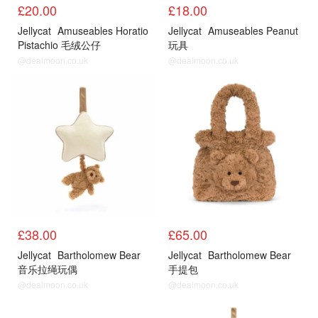
£20.00
£18.00
Jellycat
Amuseables Horatio
Jellycat
Amuseables Peanut
Pistachio 毛绒公仔
玩具
@dealmoon.co.uk
@dealmoon.co.uk
Jellycat官网
巴塞罗熊
£38.00
£65.00
Jellycat
Bartholomew Bear
Jellycat
Bartholomew Bear
音乐拉绳玩偶
手提包
@dealmoon.co.uk
@dealmoon.co.uk
巴塞罗熊
巴塞罗熊