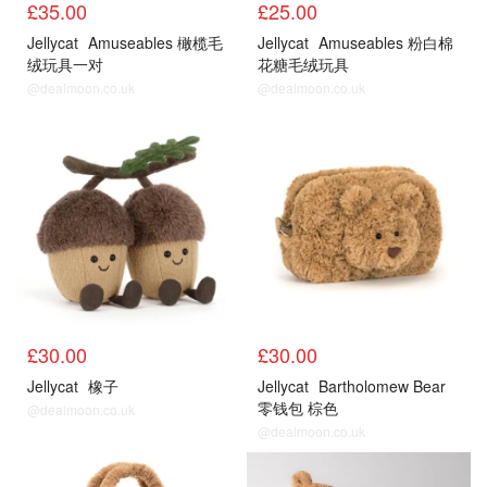
£35.00
£25.00
Jellycat
Amuseables 橄榄毛
Jellycat
Amuseables 粉白棉
绒玩具一对
花糖毛绒玩具
@dealmoon.co.uk
@dealmoon.co.uk
Jellycat官网
Jellycat官网
£30.00
£30.00
Jellycat
橡子
Jellycat
Bartholomew Bear
零钱包 棕色
@dealmoon.co.uk
@dealmoon.co.uk
Jellycat官网
Jellycat官网