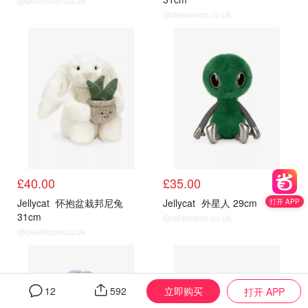
@dealmoon.co.uk
@dealmoon.co.uk
Selfridges
Selfridges
£40.00
£35.00
Jellycat
怀抱盆栽邦尼兔
Jellycat
外星人 29cm
打开 APP
31cm
@dealmoon.co.uk
@dealmoon.co.uk
Selfridges
Selfridges
立即购买
12
592
打开 APP