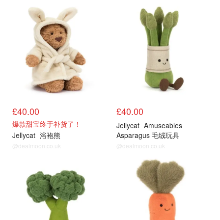
Jellycat官网
Jellycat官网
£40.00
£40.00
爆款甜宝终于补货了！
Jellycat
Amuseables
Jellycat
浴袍熊
Asparagus 毛绒玩具
@dealmoon.co.uk
@dealmoon.co.uk
Jellycat官网
Jellycat官网