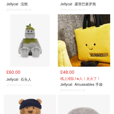
Jellycat
浣熊
Jellycat
露营巴塞罗熊
@dealmoon.co.uk
@dealmoon.co.uk
Selfridges
Selfridges
£60.00
£48.00
线上排队1w人！太火了！
Jellycat
石头人
Jellycat
Amuseables 手袋
@dealmoon.co.uk
@dealmoon.co.uk
Selfridges
Selfridges