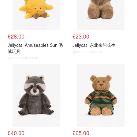
£28.00
£23.00
Jellycat
Amuseables Sun 毛
Jellycat
东北来的花生
绒玩具
@dealmoon.co.uk
@dealmoon.co.uk
Selfridges
Selfridges
£40.00
£65.00