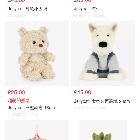
Jellycat
滑轮小太阳
Jellycat
海牛
@dealmoon.co.uk
@dealmoon.co.uk
Selfridges
Selfridges
£25.00
£45.00
超萌的熊崽！
Jellycat
太空装西高地 23cm
Jellycat
巴熊幼崽 16cm
@dealmoon.co.uk
@dealmoon.co.uk
Selfridges
Selfridges