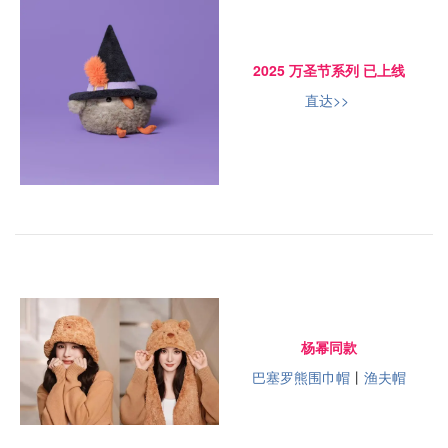
2025 万圣节系列 已上线
直达>>
杨幂同款
巴塞罗熊围巾帽
丨
渔夫帽