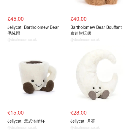
£45.00
£40.00
Jellycat
Bartholomew Bear
Bartholomew Bear Bouffant
毛绒帽
泰迪熊玩偶
@dealmoon.co.uk
@dealmoon.co.uk
Jellycat官网
Jellycat官网
£15.00
£28.00
Jellycat
意式浓缩杯
Jellycat
月亮
@dealmoon.co.uk
@dealmoon.co.uk