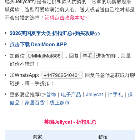
地买Jellycat可是有定价和款式优势的！它家的玩偶触感细
腻柔软，造型可爱软萌治愈人心。送人或者送自己绝对都是
不会出错的选择！
记得点击收藏本帖～
2026英国夏季大促 折扣汇总+购买攻略>>
点击下载 DealMoon APP
加微信
DMMaiMai888
，回复
羊毛
进折扣群，海量
好价不错过！
加WhatsApp:
+447962540431
回复任意信息获取群聊
链接，蹲一手折扣！
更多夏促推荐👉
首饰
｜
电子产品
丨
Jellycat
｜
伴手礼
｜
保
健品
丨
家居百货
丨
线上超市
英国Jellycat - 折扣汇总
商家
折扣