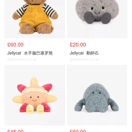
£60.00
£20.00
Jellycat
水手服巴塞罗熊
Jellycat
鹅卵石
@dealmoon.co.uk
@dealmoon.co.uk
Selfridges
Selfridges
£45.00
£60.00