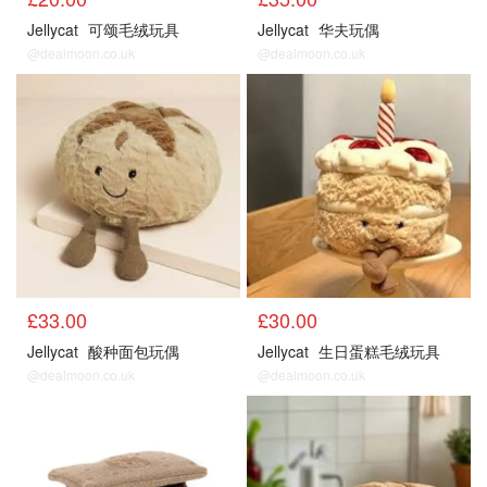
Jellycat
可颂毛绒玩具
Jellycat
华夫玩偶
@dealmoon.co.uk
@dealmoon.co.uk
Jellycat官网
Jellycat官网
£33.00
£30.00
Jellycat
酸种面包玩偶
Jellycat
生日蛋糕毛绒玩具
@dealmoon.co.uk
@dealmoon.co.uk
Jellycat官网
Jellycat官网