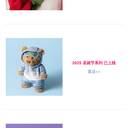
2025 圣诞节系列 已上线
直达>>