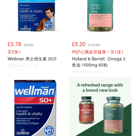
£3.78
£5.20
£8.85
£12.99
买3免1
呵护心脑血管健康！买1送1
Wellman 男士维生素 30片
Holland & Barrett
Omega 3
鱼油 1000mg 60粒
@dealmoon.co.uk
@dealmoon.co.uk
男士保健品
男士保健品