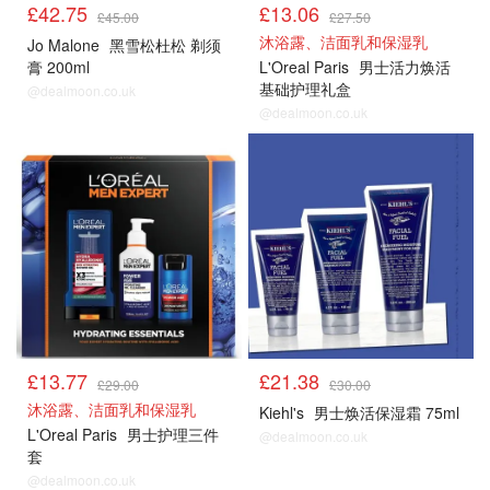
£42.75
£13.06
£45.00
£27.50
沐浴露、洁面乳和保湿乳
Jo Malone
黑雪松杜松 剃须
膏 200ml
L'Oreal Paris
男士活力焕活
基础护理礼盒
@dealmoon.co.uk
@dealmoon.co.uk
男士护肤
男士护肤
£13.77
£21.38
£29.00
£30.00
沐浴露、洁面乳和保湿乳
Kiehl's
男士焕活保湿霜 75ml
L'Oreal Paris
男士护理三件
@dealmoon.co.uk
套
@dealmoon.co.uk