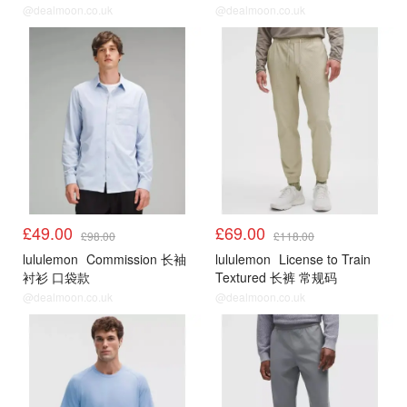
@dealmoon.co.uk
@dealmoon.co.uk
Lululemon
Lululemon
£49.00
£69.00
£98.00
£118.00
lululemon
Commission 长袖
lululemon
License to Train
衬衫 口袋款
Textured 长裤 常规码
@dealmoon.co.uk
@dealmoon.co.uk
Lululemon
Lululemon