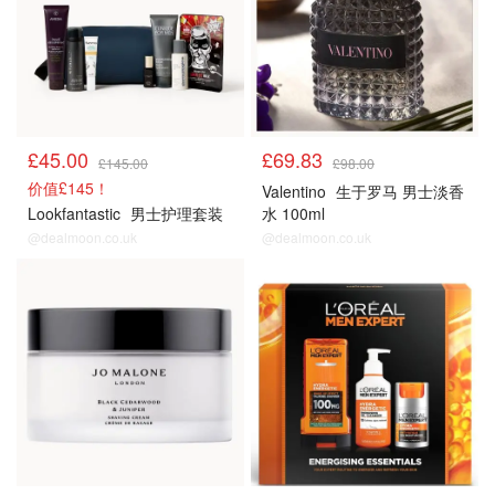
£45.00
£69.83
£145.00
£98.00
价值£145！
Valentino
生于罗马 男士淡香
Lookfantastic
男士护理套装
水 100ml
@dealmoon.co.uk
@dealmoon.co.uk
男士护肤
男士护肤