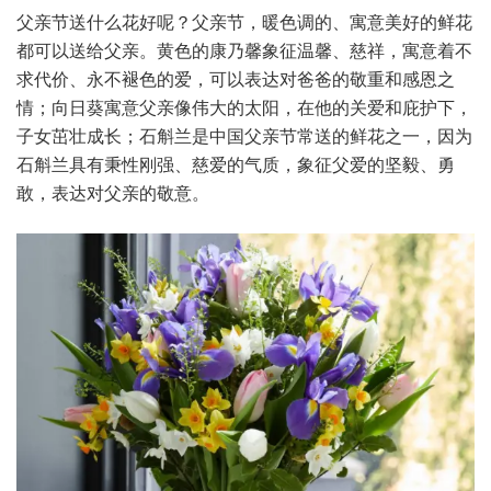
父亲节送什么花好呢？父亲节，暖色调的、寓意美好的鲜花
都可以送给父亲。黄色的康乃馨象征温馨、慈祥，寓意着不
求代价、永不褪色的爱，可以表达对爸爸的敬重和感恩之
情；向日葵寓意父亲像伟大的太阳，在他的关爱和庇护下，
子女茁壮成长；石斛兰是中国父亲节常送的鲜花之一，因为
石斛兰具有秉性刚强、慈爱的气质，象征父爱的坚毅、勇
敢，表达对父亲的敬意。