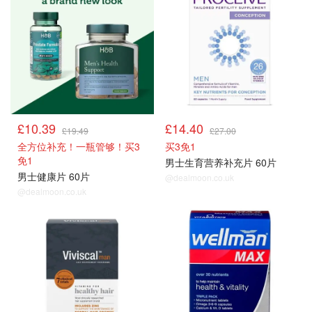
£10.39
£14.40
£19.49
£27.00
全方位补充！一瓶管够！买3
买3免1
免1
男士生育营养补充片 60片
男士健康片 60片
@dealmoon.co.uk
@dealmoon.co.uk
男士保健品
男士保健品