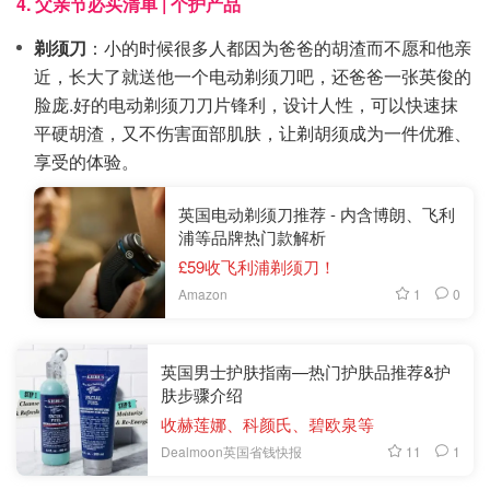
4. 父亲节必买清单 | 个护产品
剃须刀
：小的时候很多人都因为爸爸的胡渣而不愿和他亲
近，长大了就送他一个电动剃须刀吧，还爸爸一张英俊的
脸庞.好的电动剃须刀刀片锋利，设计人性，可以快速抹
平硬胡渣，又不伤害面部肌肤，让剃胡须成为一件优雅、
享受的体验。
英国电动剃须刀推荐 - 内含博朗、飞利
浦等品牌热门款解析
£59收飞利浦剃须刀！
1
0
Amazon
英国男士护肤指南—热门护肤品推荐&护
肤步骤介绍
收赫莲娜、科颜氏、碧欧泉等
11
1
Dealmoon英国省钱快报