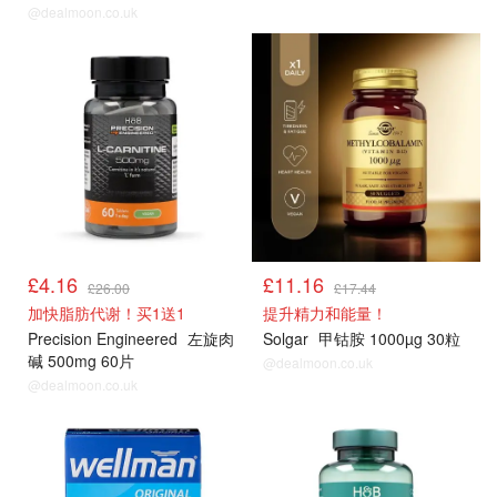
@dealmoon.co.uk
男士保健品
男士保健品
£4.16
£11.16
£26.00
£17.44
加快脂肪代谢！买1送1
提升精力和能量！
Precision Engineered
左旋肉
Solgar
甲钴胺 1000µg 30粒
碱 500mg 60片
@dealmoon.co.uk
@dealmoon.co.uk
男士保健品
男士保健品