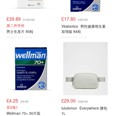
£39.89
£17.80
£132.99
£22.25
第二件半价
Vitabiotics
男性健康维生素
男士生发片 80粒
加强版 84粒
@dealmoon.co.uk
@dealmoon.co.uk
男士保健品
Lululemon
£4.25
£29.00
£9.95
£38.00
买3免1
lululemon
Everywhere 腰包
Wellman 70+ 30片装
1L