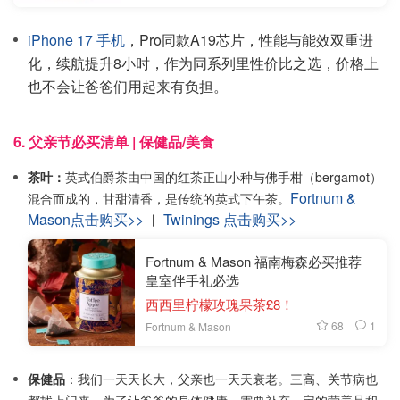
iPhone 17 手机
，Pro同款A19芯片，性能与能效双重进
化，续航提升8小时，作为同系列里性价比之选，价格上
也不会让爸爸们用起来有负担。
6. 父亲节必买清单 | 保健品/美食
茶叶：
英式伯爵茶由中国的红茶正山小种与佛手柑（bergamot）
Fortnum &
混合而成的，甘甜清香，是传统的英式下午茶。
Mason点击购买>>
Twinings 点击购买>>
丨
Fortnum & Mason 福南梅森必买推荐
皇室伴手礼必选
西西里柠檬玫瑰果茶£8！
68
1
Fortnum & Mason
保健品
：我们一天天长大，父亲也一天天衰老。三高、关节病也
都找上门来，为了让爸爸的身体健康，需要补充一定的营养品和