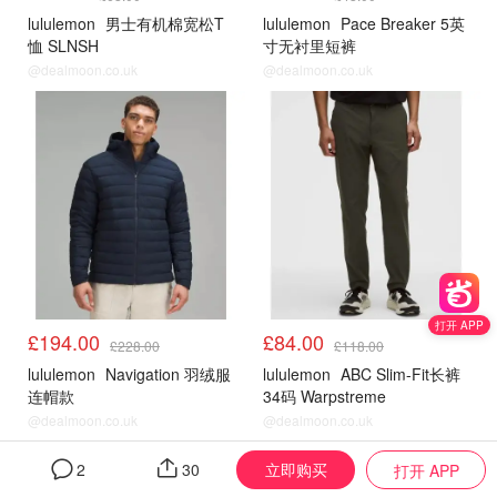
lululemon
男士有机棉宽松T
lululemon
Pace Breaker 5英
恤 SLNSH
寸无衬里短裤
@dealmoon.co.uk
@dealmoon.co.uk
Lululemon
Lululemon
打开 APP
£194.00
£84.00
£228.00
£118.00
lululemon
Navigation 羽绒服
lululemon
ABC Slim-Fit长裤
连帽款
34码 Warpstreme
@dealmoon.co.uk
@dealmoon.co.uk
Lululemon
Lululemon
立即购买
2
30
打开 APP