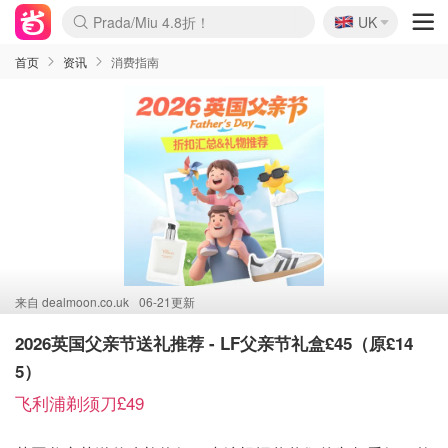
🇬🇧
UK
啥？必胜客披萨5折！
麦卢卡蜂蜜夏促！个位数！
首页
资讯
消费指南
来自
dealmoon.co.uk
06-21更新
2026英国父亲节送礼推荐 - LF父亲节礼盒£45（原£14
5）
飞利浦剃须刀£49