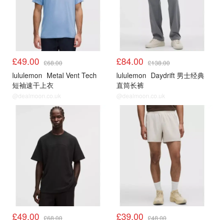
£49.00
£84.00
£68.00
£138.00
lululemon
Metal Vent Tech
lululemon
Daydrift 男士经典
短袖速干上衣
直筒长裤
@dealmoon.co.uk
@dealmoon.co.uk
Lululemon
Lululemon
£49.00
£39.00
£68.00
£48.00