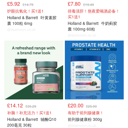
£5.92
£7.80
£14.79
£19.49
护眼抗氧化！买1送1
排毒清肝！熬夜爱喝酒必备！
买1送1
Holland & Barrett
叶黄素胶
囊 100粒 6mg
Holland & Barrett
牛奶蓟胶
囊 100mg 60粒
@dealmoon.co.uk
@dealmoon.co.uk
男士保健品
男士保健品
£14.12
£20.00
£35.29
£25.00
补脑！补充活力！买1送1
有助于前列腺健康！
Holland & Barrett
辅酶Q10
前列腺健康粉 300g
200毫克 30粒
@dealmoon.co.uk