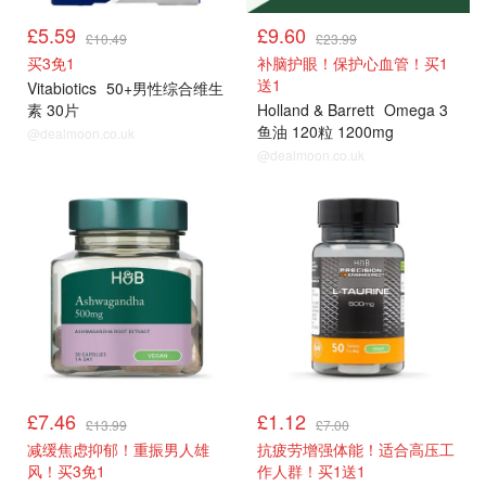
£5.59
£9.60
£10.49
£23.99
买3免1
补脑护眼！保护心血管！买1
送1
Vitabiotics
50+男性综合维生
素 30片
Holland & Barrett
Omega 3
鱼油 120粒 1200mg
@dealmoon.co.uk
@dealmoon.co.uk
男士保健品
男士保健品
£7.46
£1.12
£13.99
£7.00
减缓焦虑抑郁！重振男人雄
抗疲劳增强体能！适合高压工
风！买3免1
作人群！买1送1