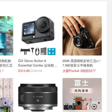
立得相机购
DJI Osmo Action 6
2026 英国相机好价汇总👉
附折扣汇总
Essential Combo 运动相机
7.8折收富士半格相机
8K 4小时续航
折！
£313.65
£369.00
大疆Pocket 3相机£277