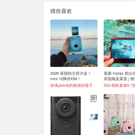
猜你喜欢
2026 英国拍立得大促！
英国 Instax 拍
mini 12降价£69！
买指南及渠道 | 
快来pick你的旅游好搭子
SQ1相机套装6.7