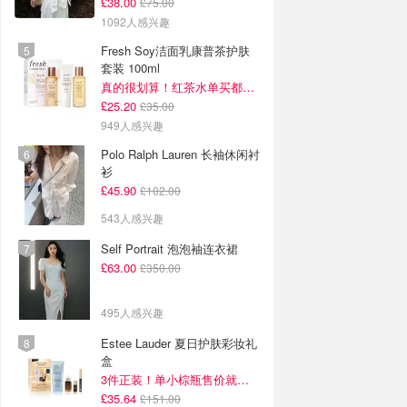
£38.00
£75.00
1092人感兴趣
Fresh Soy洁面乳康普茶护肤
套装 100ml
真的很划算！红茶水单买都要£35！
£25.20
£35.00
949人感兴趣
Polo Ralph Lauren 长袖休闲衬
衫
£45.90
£102.00
543人感兴趣
Self Portrait 泡泡袖连衣裙
£63.00
£350.00
495人感兴趣
Estee Lauder 夏日护肤彩妆礼
盒
3件正装！单小棕瓶售价就要£65！
£35.64
£151.00