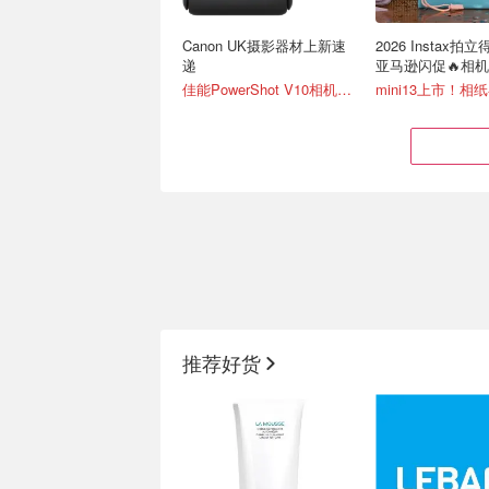
Canon UK摄影器材上新速
2026 Instax拍立
递
亚马逊闪促🔥相
佳能PowerShot V10相机 £305
2026 英国夏季大促电子产
上新：富士Instax m
品抢购攻略 -
拍立得🌸英区5色
推荐好货
Marshall/Apple
新品大疆pocket4上市！
国内全线断货！