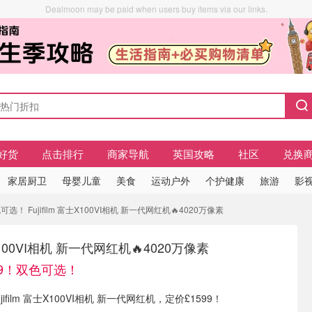
Dealmoon may be paid when users buy items via our links.
好货
点击排行
商家导航
英国攻略
社区
兑换
家居厨卫
母婴儿童
美食
运动户外
个护健康
旅游
影视
选！ Fujifilm 富士X100VI相机 新一代网红机🔥4020万像素
富士X100VI相机 新一代网红机🔥4020万像素
99！双色可选！
Fujifilm 富士X100VI相机 新一代网红机，定价£1599！