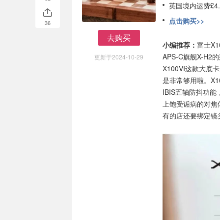
英国境内运费£4.
点击购买>>
36
去购买
小编推荐：
富士X
去购买
APS-C旗舰X-H2的那
更新于2024-10-29
X100VI这款大底
是非常够用啦。X1
IBIS五轴防抖功
上饱受诟病的对焦
有的店还要绑定镜