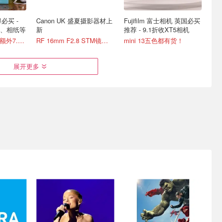
得必买 -
Canon UK 盛夏摄影器材上
Fujifilm 富士相机 英国必买
机、相纸等
新
推荐 - 9.1折收XT5相机
mini13上市！相纸额外7.5折！
RF 16mm F2.8 STM镜头 £272
mini 13五色都有货！
展开更多
ini13
明星同款相机 - 索尼/佳能/
出片啦！旅游必备数码电子
都有货！
尼康等爆款机型
汇总 一次性胶片相机£9
富士X-S20现货£1000出头！
宝丽来拍立得史低！