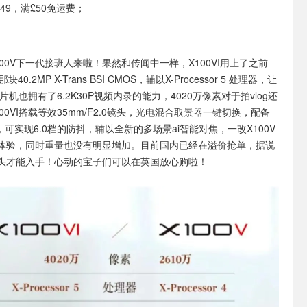
49，满£50免运费；
100V下一代接班人来啦！果然和传闻中一样，X100VI用上了之前
块40.2MP X-Trans BSI CMOS，辅以X-Processor 5 处理器，让
卡片机也拥有了6.2K30P视频内录的能力，4020万像素对于拍vlog还
00VI搭载等效35mm/F2.0镜头，光电混合取景器一键切换，配备
能，可实现6.0档的防抖，辅以全新的多场景ai智能对焦，一改X100V
体验，同时重量也没有明显增加。目前国内已经在溢价抢单，据说
头才能入手！心动的宝子们可以在英国放心购啦！