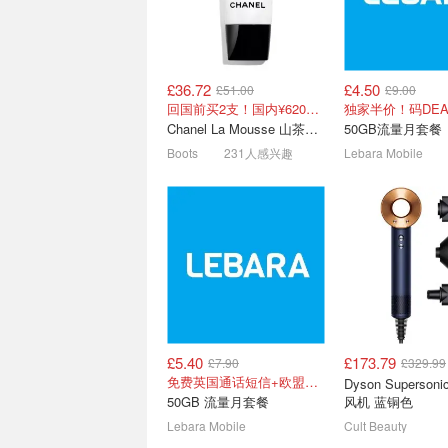
£36.72
£4.50
£51.00
£9.00
Selfridges家居电子购买攻
Fujifilm 富士相
回国前买2支！国内¥620！立省近一半！
略📝Jellycat联名包包£48
渠道 内附折扣汇
Chanel La Mousse 山茶洁面乳 150ml
50GB流量月套餐
PS5/Switch2游戏机有货
买X-S20拿£85返
Boots
231人感兴趣
Lebara Mobile
£5.40
£173.79
£7.90
£329.99
Prime Day：英国Canon佳
索尼赢麻🔥川普
免费英国通话短信+欧盟漫游
Dyson Superso
能相机 必买推荐 - R10直降
图 相机型号曝光—
50GB 流量月套餐
风机 蓝铜色
8.5折！
A9 III
R100入门单反£399
Lebara Mobile
Cult Beauty