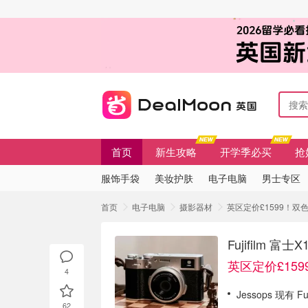
首页
新生攻略
开学季必买
抢
服饰手袋
美妆护肤
电子电脑
男士专区
首页
电子电脑
摄影器材
英区定价£1599！双色可
Fujifilm 
英区定价£15
4
Jessops 现有 
62