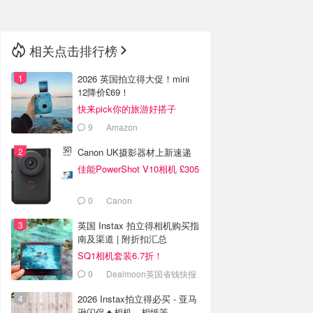
相关点击排行榜
2026 英国拍立得大促！mini
12降价£69！
快来pick你的旅游好搭子
9
Amazon
Canon UK摄影器材上新速递
佳能PowerShot V10相机 £305
0
Canon
英国 Instax 拍立得相机购买指
南及渠道 | 附折扣汇总
SQ1相机套装6.7折！
0
Dealmoon英国省钱快报
2026 Instax拍立得必买 - 亚马
逊闪促🔥相机、相纸等