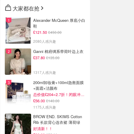
大家都在抢
Alexander McQueen 厚底小白
鞋
£121.50
£450.00
2080人感兴趣
Ganni 棉府绸系带荷叶边上衣
£37.80
£135.00
1317人感兴趣
200ml卸妆膏+100ml急救面膜
+面霜+洁颜布
总价值£204=2.7折！闭眼冲这套！
£56.00
£140.00
1175人感兴趣
BROW END. SKIMS Cotton
Rib 长款背心连衣裙 薄荷绿
好清新！！