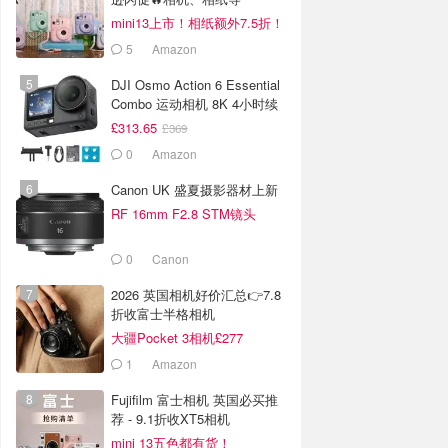
mini13上市！相纸额外7.5折！
5
Amazon
DJI Osmo Action 6 Essential
Combo 运动相机 8K 4小时续
航
£313.65
£369
0
Amazon
Canon UK 盛夏摄影器材上新
RF 16mm F2.8 STM镜头
£272
0
Canon
2026 英国相机好价汇总👉7.8
折收富士半格相机
大疆Pocket 3相机£277
1
Amazon
Fujifilm 富士相机 英国必买推
荐 - 9.1折收XT5相机
mini 13五色都有货！