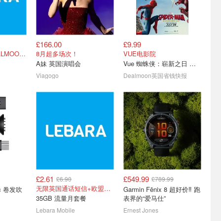
£166.00
£9.99
机 英国购买
英国 Polaroid 宝丽来相机/
英国DJI大疆 折扣汇总 - 内
独家半价！码DEALMOON6
8月超多场次！
VUE电影院
总
相纸折扣汇总
附选购攻略！6.5折起！
A妹 英国演唱会
Vue 蜘蛛侠：崭新之日 电影票
现！
Now 2代拍立得史低£59
全新Pocket 4上市！
Viagogo
Dealmoon英国省钱快报
£2.61
£549.99
£6.90
£789.99
枪击案出神
开学季：英国留学电子产品
佳能发布 EOS 90D 和 M6
无限英国通话短信+欧盟漫游
nic 卷发吹
Garmin Fēnix 8 超好价‼️ 跑
Sony
必备清单
Mark II 两款 APS-C 相机
35GB 流量月套餐
表界的“爱马仕”
英国现货可买！速来围观价格
祝你全科拿Distinction
全新32.5MP APS-C CMOS
Lebara Mobile
Ernest Jones