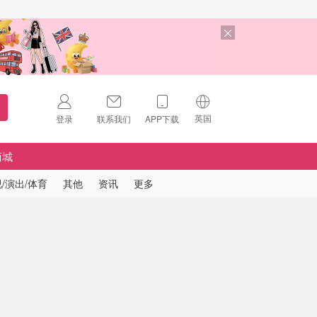
英国
登录
联系我们
APP下载
🇺🇸
美国
商城
🇨🇳
中国
/演出/体育
其他
资讯
更多
🇨🇦
加拿大
扫码下载 App
🇬🇧
英国
Download on the
App Store
🇩🇪
德国
Download the
Android App
🇫🇷
法国