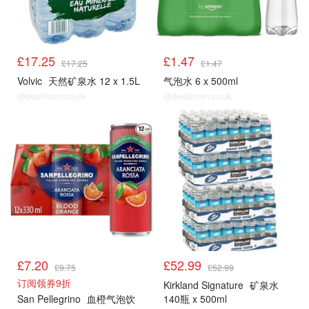
£17.25
£1.47
£17.25
£1.47
Volvic
天然矿泉水 12 x 1.5L
气泡水 6 x 500ml
@dealmoon.co.uk
@dealmoon.co.uk
£7.20
£52.99
£9.75
£52.99
订阅领券9折
Kirkland Signature
矿泉水
San Pellegrino
血橙气泡饮
140瓶 x 500ml