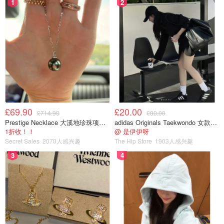
1
2
£69.90
£20.00
£714.90
£80.00
Prestige Necklace 大溪地珍珠项链 10-11mm
adidas Originals Taekwondo 女款黑色运动鞋
1折收！！
@ 是伊伊呀
Secret Sales
2070人感兴趣
The Hip Store
1903人感兴趣
3
4