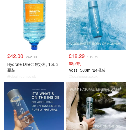
£42.00
£18.29
£42.00
£19.79
68p/瓶
Hydrate Direct 饮水机 15L 3
瓶装
Voss
500ml*24瓶装
@dealmoon.co.uk
@dealmoon.co.uk