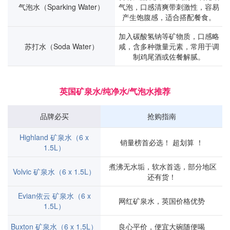
气泡水（Sparking Water）
气泡，口感清爽带刺激性，容易
产生饱腹感，适合搭配餐食。
加入碳酸氢钠等矿物质，口感略
苏打水（Soda Water）
咸，含多种微量元素，常用于调
制鸡尾酒或佐餐解腻。
英国矿泉水/纯净水/气泡水推荐
品牌必买
抢购指南
Highland 矿泉水（6 x
销量榜首必选！ 超划算 ！
1.5L）
煮沸无水垢，软水首选，部分地区
Volvic 矿泉水（6 x 1.5L）
还有货！
Evian依云 矿泉水（6 x
网红矿泉水，英国价格优势
1.5L）
Buxton 矿泉水（6 x 1.5L）
良心平价，便宜大碗随便喝