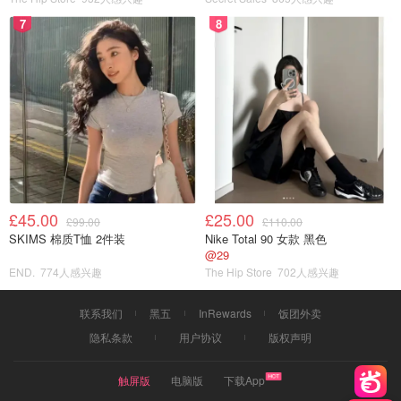
7
8
£45.00
£25.00
£99.00
£110.00
SKIMS 棉质T恤 2件装
Nike Total 90 女款 黑色
@29
END.
774人感兴趣
The Hip Store
702人感兴趣
联系我们
黑五
InRewards
饭团外卖
隐私条款
用户协议
版权声明
触屏版
电脑版
下载App