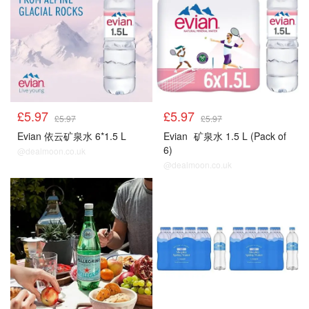
£5.97
£5.97
£5.97
£5.97
Evian 依云矿泉水 6*1.5 L
Evian
矿泉水 1.5 L (Pack of
6)
@dealmoon.co.uk
@dealmoon.co.uk