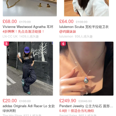
£68.00
£64.00
£170.00
£108.00
Vivienne Westwood Agnatha 耳环
lululemon Scuba 宽松半拉链卫衣
4折啊啊！先点击激活链接！
@鸡腿妹妹
LN-CC UK
1439人感兴趣
lululemon
936人感兴趣
5
6
£20.00
£249.90
£100.00
£3046.90
adidas Originals Adi Racer Lo 女款
Pendant Jewelry 公主方钻石 圆形大溪地珍珠吊坠 11-12mm
绿休闲鞋
0.8折！很适合当礼物欸
The Hip Store
932人感兴趣
Secret Sales
865人感兴趣