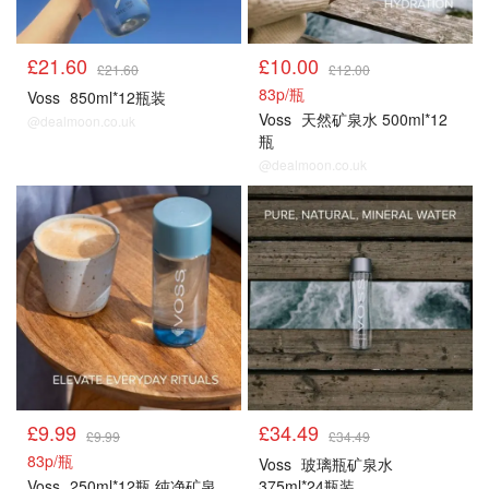
£21.60
£10.00
£21.60
£12.00
83p/瓶
Voss
850ml*12瓶装
Voss
天然矿泉水 500ml*12
@dealmoon.co.uk
瓶
@dealmoon.co.uk
£9.99
£34.49
£9.99
£34.49
83p/瓶
Voss
玻璃瓶矿泉水
Voss
250ml*12瓶 纯净矿泉
375ml*24瓶装