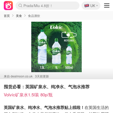
🇬🇧
Prada/Miu 4.8折！
UK
麦卢卡蜂蜜夏促！个位数！
啥？必胜客披萨5折！
首页
美食
食品酒饮
来自
dealmoon.co.uk
3天前更新
囤货必看：英国矿泉水、纯净水、气泡水推荐
Volvic矿泉水1.5l装 80p/瓶
英国矿泉水、纯净水、气泡水推荐贴上线啦！
在英国生活的