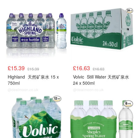
£15.39
£16.63
£15.39
£16.63
Highland
天然矿泉水 15 x
Volvic
Still Water 天然矿泉水
750ml
24 x 500ml
@dealmoon.co.uk
@dealmoon.co.uk