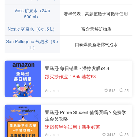
Voss 矿泉水（24 x
奢华代表，高颜值瓶子可循环使用
500ml）
Nestle 矿泉水（6x1.5 L）
富含天然矿物质
San Pellegrino 气泡水（6 x
口碑爆款圣培露气泡水
1L）
亚马逊 每日销量 - 潘婷发膜£4.4
跟买抄作业！Brita滤芯£3
518
25
Amazon
亚马逊 Prime Student 值得买吗？免费学
生会员攻略
速戳领半年试用！新生必薅
3413
88
Amazon