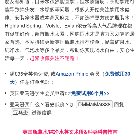
朋友都知道，自来水虽然能直饮，但水质偏硬，长期饮用可
能导致掉头发、水垢多等问题，很多人开始关注饮用水健
康。安装净水器成本高又麻烦，不如选择更方便的瓶装水！
Highland Spring、Volvic、Evian依云等高人气品牌现在都
有促销好价，超市搬水太累，网购囤水才是省力又划算的居
家首选。本帖持续更新英国瓶装水推荐榜单，涵盖矿泉水、
纯净水、气泡水等多个品类，帮助你实现喝水自由，安心生
活每一天，
赶紧收藏关注不迷路！
满£35全英免运费, 或
Amazon Prime
会员（
免费试用30
天
）任意订单包邮；
英国亚马逊学生会员申请👉
免费试用6个月>>
亚马逊买什么？看史低价？加
DMMaiMai888
回复
亚马逊
进微信群！
英国瓶装水/纯净水英文术语&种类科普指南