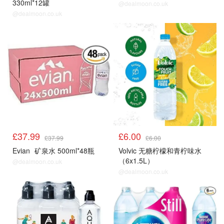
330ml*12罐
@dealmoon.co.uk
@dealmoon.co.uk
£37.99
£6.00
£37.99
£6.00
Evian
矿泉水 500ml*48瓶
Volvic 无糖柠檬和青柠味水
（6x1.5L）
@dealmoon.co.uk
@dealmoon.co.uk