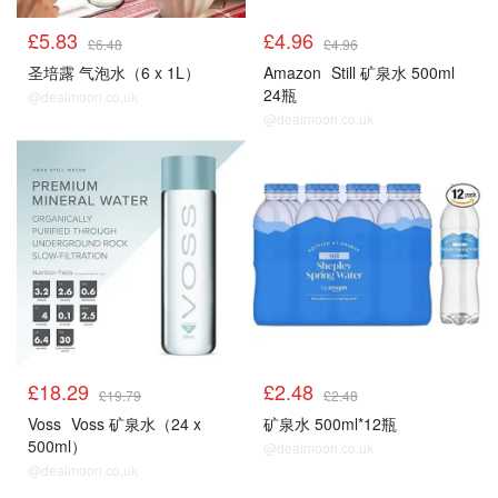
£5.83
£4.96
£6.48
£4.96
圣培露 气泡水（6 x 1L）
Amazon
Still 矿泉水 500ml
24瓶
@dealmoon.co.uk
@dealmoon.co.uk
£18.29
£2.48
£19.79
£2.48
Voss
Voss 矿泉水（24 x
矿泉水 500ml*12瓶
500ml）
@dealmoon.co.uk
@dealmoon.co.uk