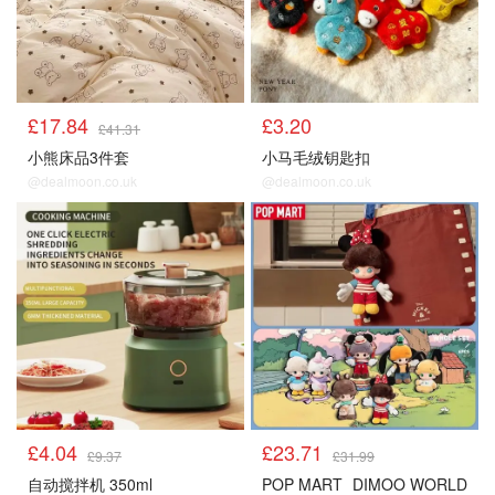
£17.84
£3.20
£41.31
小熊床品3件套
小马毛绒钥匙扣
@dealmoon.co.uk
@dealmoon.co.uk
£4.04
£23.71
£9.37
£31.99
自动搅拌机 350ml
POP MART
DIMOO WORLD