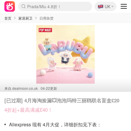
🇬🇧
Prada/Miu 4.8折！
UK
麦卢卡蜂蜜夏促！个位数！
啥？必胜客披萨5折！
首页
家居厨卫
日用杂货
来自
dealmoon.co.uk
04-22更新
[已过期] 4月海淘捡漏💥泡泡玛特三丽鸥联名盲盒£20
4折起+最高满减£40！
Aliexpress 现有 4月大促，详细折扣见下表：