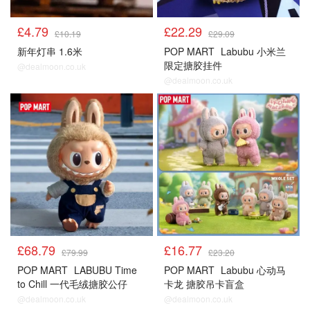
£4.79
£22.29
£10.19
£29.09
新年灯串 1.6米
POP MART
Labubu 小米兰
限定搪胶挂件
@dealmoon.co.uk
@dealmoon.co.uk
£68.79
£16.77
£79.99
£23.20
POP MART
LABUBU Time
POP MART
Labubu 心动马
to Chill 一代毛绒搪胶公仔
卡龙 搪胶吊卡盲盒
@dealmoon.co.uk
@dealmoon.co.uk