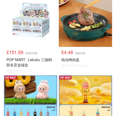
£151.59
£4.48
£157.59
£24.19
POP MART
Labubu 三丽鸥
电动烤肉盘
联名盲盒端盒
@dealmoon.co.uk
@dealmoon.co.uk