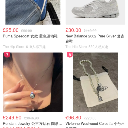
£25.00
£30.00
£90.00
£140.00
Puma Speedcat 女款 蓝色运动鞋
New Balance 2002 Pure Silver 复古
跑鞋
The Hip Store
619人感兴趣
The Hip Store
589人感兴趣
7
8
£249.90
£96.80
£3046.90
£220.00
Pendant Jewelry 公主方钻石 圆形大溪地珍珠吊坠 11-12mm
Vivienne Westwood Celestia 小号吊