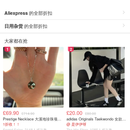
Aliexpress
的全部折扣
日用杂货
的全部折扣
大家都在抢
1
2
£69.90
£20.00
£714.90
£80.00
Prestige Necklace 大溪地珍珠项链 10-11mm
adidas Originals Taekwondo 女款黑色运动鞋
1折收！！
@ 是伊伊呀
Secret Sales
2148人感兴趣
The Hip Store
1085人感兴趣