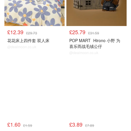
£12.39
£25.79
£29.73
£31.59
花花床上四件套 双人床
POP MART
Hirono 小野 为
喜乐而战毛绒公仔
@dealmoon.co.uk
@dealmoon.co.uk
£1.60
£3.89
£1.59
£7.89