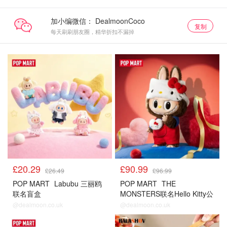
加小编微信：
复制
每天刷刷朋友圈，精华折扣不漏掉
£20.29
£90.99
£26.49
£96.99
POP MART
Labubu 三丽鸥
POP MART
THE
联名盲盒
MONSTERS联名Hello Kitty公
仔
@dealmoon.co.uk
@dealmoon.co.uk