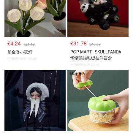
£4.24
£31.78
£21.19
£40.09
郁金香小夜灯
POP MART
SKULLPANDA
懒惰熊猫毛绒挂件盲盒
@dealmoon.co.uk
@dealmoon.co.uk