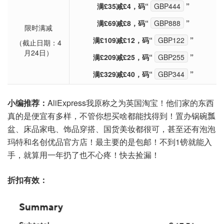
满£35减£4，码“
GBP444
”
满£69减£8，码“
GBP888
”
限时满减
满£109减£12，码“
GBP122
”
（截止日期：4
月24日）
满£209减£25，码“
GBP255
”
满£329减£40，码“
GBP344
”
小编推荐：
AliExpress我原称之为英国淘宝！他们家的东西
真的是便宜有多样，不管你想买啥都能找得到！置办锅碗瓢
盆、床品家电、饰品穿搭、国货美妆都很可，甚至还有泡泡
玛特和名创优品官方店！最主要的是包邮！不到1镑就能入
手，就算用一年扔了也不心疼！快去捡漏！
折扣有效：