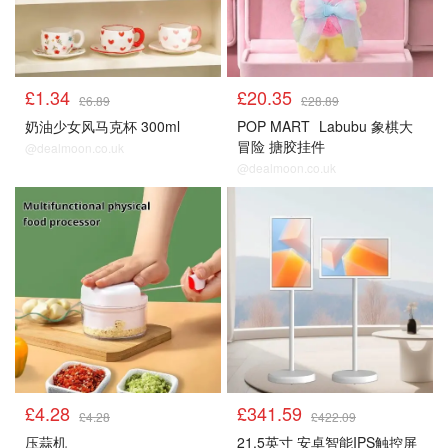
£1.34
£20.35
£6.89
£28.89
奶油少女风马克杯 300ml
POP MART
Labubu 象棋大
冒险 搪胶挂件
@dealmoon.co.uk
@dealmoon.co.uk
£4.28
£341.59
£4.28
£422.09
压蒜机
21.5英寸 安卓智能IPS触控屏