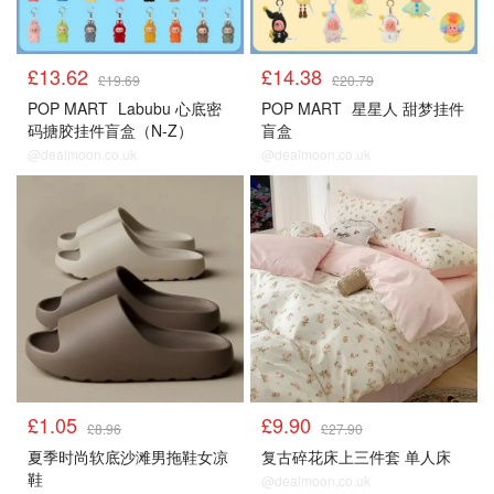
£13.62
£14.38
£19.69
£20.79
POP MART
Labubu 心底密
POP MART
星星人 甜梦挂件
码搪胶挂件盲盒（N-Z）
盲盒
@dealmoon.co.uk
@dealmoon.co.uk
£1.05
£9.90
£8.96
£27.90
夏季时尚软底沙滩男拖鞋女凉
复古碎花床上三件套 单人床
鞋
@dealmoon.co.uk