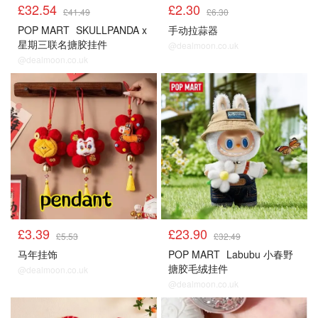
£32.54
£2.30
£41.49
£6.30
POP MART
SKULLPANDA x
手动拉蒜器
星期三联名搪胶挂件
@dealmoon.co.uk
@dealmoon.co.uk
£3.39
£23.90
£5.53
£32.49
马年挂饰
POP MART
Labubu 小春野
搪胶毛绒挂件
@dealmoon.co.uk
@dealmoon.co.uk