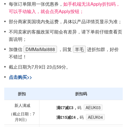
每张订单限用一张优惠券，
如手机端无法Apply折扣码，
可以手动输入，就会点亮Apply按钮；
部分商家英国境内免运费，具体以产品详情页显示为准；
不同卖家的客服政策可能会有差异，请下单前仔细查看页
面说明；
加微信
DMMaiMai888
，回复
羊毛
进折扣群，好价
不错过！
截止日期为7月9日 23点59分。
点击购买>>
折扣
折扣码
新人满减
满£7减£3，
码
AEUK03
（截止日期：7
满£15减£4，
码
AEUK04
月9日）