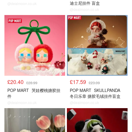
迪士尼挂件 盲盒
@dealmoon.co.uk
@dealmoon.co.uk
£20.40
£17.59
£28.99
£23.09
POP MART
哭娃樱桃搪胶挂
POP MART
SKULLPANDA
件
冬日乐章 搪胶毛绒挂件盲盒
整套
@dealmoon.co.uk
@dealmoon.co.uk