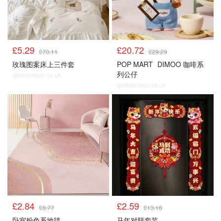
£5.29
£20.72
£70.11
£29.29
玫瑰图案床上三件套
POP MART
DIMOO 咖啡系
列公仔
@dealmoon.co.uk
@dealmoon.co.uk
£2.84
£2.59
£8.77
£13.18
卧室粉色系地毯
马年对联套装