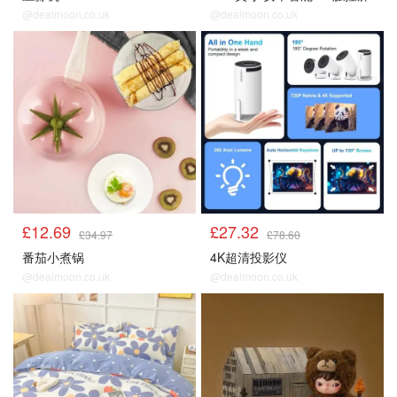
@dealmoon.co.uk
@dealmoon.co.uk
£12.69
£27.32
£34.97
£78.60
番茄小煮锅
4K超清投影仪
@dealmoon.co.uk
@dealmoon.co.uk