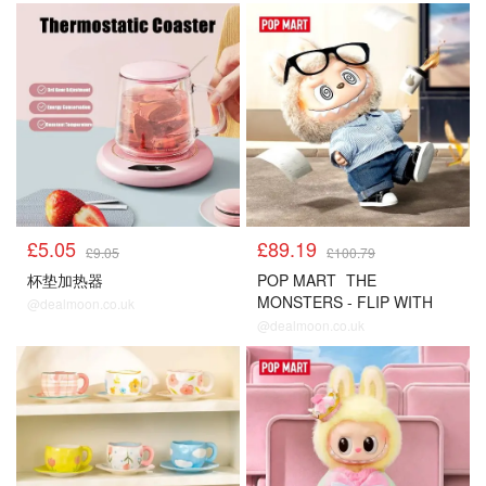
£5.05
£89.19
£9.05
£100.79
杯垫加热器
POP MART
THE
MONSTERS - FLIP WITH
@dealmoon.co.uk
ME 搪胶毛绒公仔
@dealmoon.co.uk