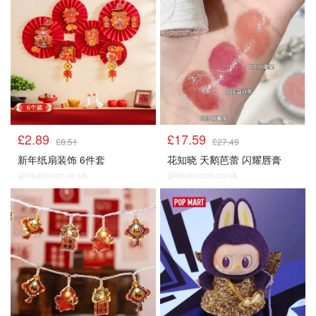
£2.89
£17.59
£8.51
£27.49
新年纸扇装饰 6件套
花知晓 天鹅芭蕾 闪耀唇膏
@dealmoon.co.uk
@dealmoon.co.uk