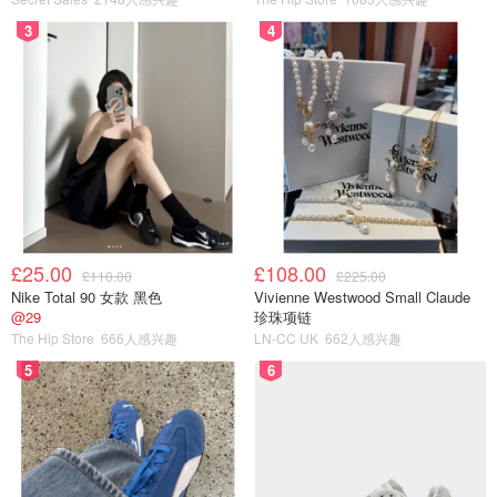
3
4
£25.00
£108.00
£110.00
£225.00
Nike Total 90 女款 黑色
Vivienne Westwood Small Claude
@29
珍珠项链
The Hip Store
666人感兴趣
LN-CC UK
662人感兴趣
5
6