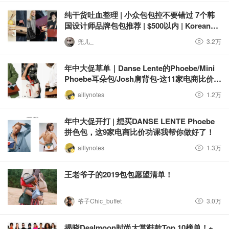
纯干货吐血整理 | 小众包包控不要错过 7个韩
国设计师品牌包包推荐 | $500以内 | Korean
Designer Bags
兜儿_
3.2万
年中大促草单｜Danse Lente的Phoebe/Mini
Phoebe耳朵包/Josh肩背包-这11家电商比价功
课我帮你做好了
aillynotes
1.2万
年中大促开打 | 想买DANSE LENTE Phoebe
拼色包，这9家电商比价功课我帮你做好了！
aillynotes
1.3万
王老爷子的2019包包愿望清单！
爷子Chic_buffet
3.0万
揭晓Dealmoon时尚大赏鞋款Top 10榜单！+