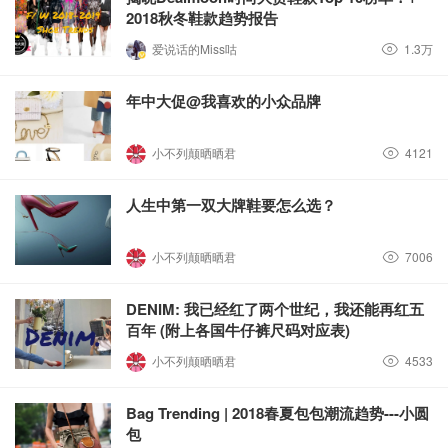
2018秋冬鞋款趋势报告
爱说话的Miss咕
1.3万
年中大促@我喜欢的小众品牌
小不列颠晒晒君
4121
人生中第一双大牌鞋要怎么选？
小不列颠晒晒君
7006
DENIM: 我已经红了两个世纪，我还能再红五
百年 (附上各国牛仔裤尺码对应表)
小不列颠晒晒君
4533
Bag Trending | 2018春夏包包潮流趋势---小圆
包