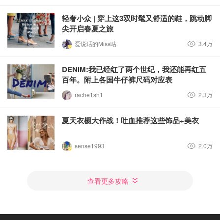
轻奢小众 | 穿上这3双时髦又舒适的鞋，跳动脚
尖开启春夏之旅
爱说话的Miss咕
3.4万
DENIM:我已经红了两个世纪，我还能再红五
百年。附上各国牛仔裤尺码对应表
rache1sh1
2.3万
夏天衣橱大作战！吐血推荐这些饰品+美衣
sense1993
2.0万
查看更多攻略