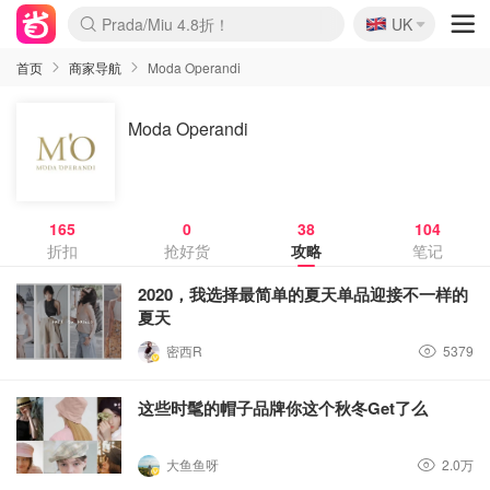
🇬🇧
Prada/Miu 4.8折！
UK
麦卢卡蜂蜜夏促！个位数！
啥？必胜客披萨5折！
首页
商家导航
Moda Operandi
Moda Operandi
165
0
38
104
折扣
抢好货
攻略
笔记
2020，我选择最简单的夏天单品迎接不一样的
夏天
密西R
5379
这些时髦的帽子品牌你这个秋冬Get了么
大鱼鱼呀
2.0万