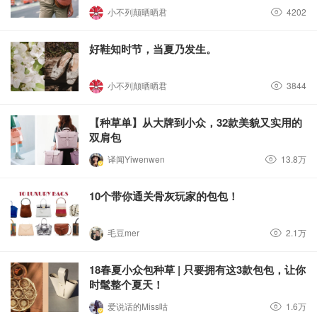
小不列颠晒晒君
4202
好鞋知时节，当夏乃发生。
小不列颠晒晒君
3844
【种草单】从大牌到小众，32款美貌又实用的
双肩包
译闻Yiwenwen
13.8万
10个带你通关骨灰玩家的包包！
毛豆mer
2.1万
18春夏小众包种草 | 只要拥有这3款包包，让你
时髦整个夏天！
爱说话的Miss咕
1.6万