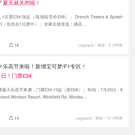
了夏天就关闭啦！
人1日票£34/张起（现场指导价£68）； Drench Towers & Splash
园回归（包含在1日票中）； 全家出游首选：酒店...
16
旅游
3 小时前
Legoland
乐高节来啦！新增宝可梦/F1专区！
31日！门票£34
 全球最大乐高节来袭，门票£34.13起（原£68）； 时间：7月20日 - 8
 Windsor Resort, Winkfield Rd, Windso...
14
旅游
12 小时前
Legoland