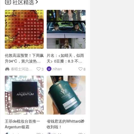
社区精选
伦敦高温预警！下周飙
片名：<如晴天，似雨
升34℃，第六波热浪
天> 0豆瓣：8.3 不是
“杀”回英伦
所有的感情都能被命
泰晤士河边打工人
nihan
3
8
名，人与人之间的
王菲de梳妆台首推一
省钱君送的Whittard🎁
Argentum银霜
收到啦！