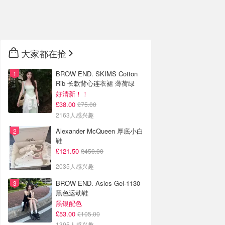
🇦🇺
澳洲
🇳🇿
新西兰
大家都在抢
BROW END. SKIMS Cotton
Rib 长款背心连衣裙 薄荷绿
好清新！！
£38.00
£75.00
2163人感兴趣
Alexander McQueen 厚底小白
鞋
£121.50
£450.00
2035人感兴趣
BROW END. Asics Gel-1130
黑色运动鞋
黑银配色
£53.00
£105.00
1395人感兴趣