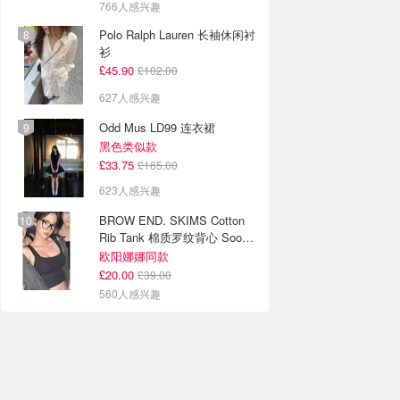
766人感兴趣
Polo Ralph Lauren 长袖休闲衬
衫
£45.90
£102.00
627人感兴趣
Odd Mus LD99 连衣裙
黑色类似款
£33.75
£165.00
623人感兴趣
BROW END. SKIMS Cotton
Rib Tank 棉质罗纹背心 Soot
色
欧阳娜娜同款
£20.00
£39.00
560人感兴趣