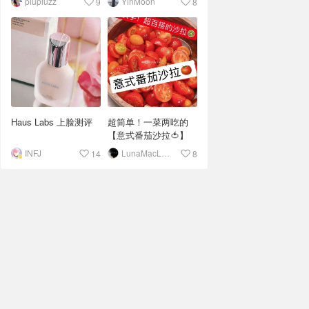
piupiuzz
YinMoon
9
8
Haus Labs 上脸测评
超简单！一菜两吃的
【意式番茄沙拉🍅】
INFJ
LunaMacLeod
14
8