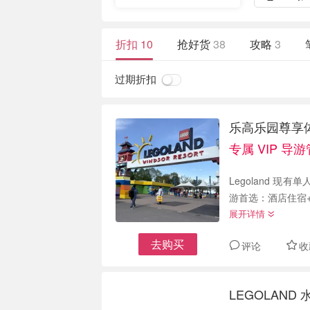
折扣
10
抢好货
38
攻略
3
过期折扣
乐高乐园尊享体
专属 VIP 
Legoland 现有单
游首选：酒店住宿+入
展开详情
去购买
评论
收
LEGOLAND