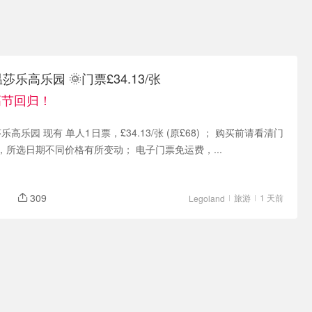
温莎乐高乐园 🌞门票£34.13/张
高节回归！
温莎乐高乐园 现有 单人1日票，£34.13/张 (原£68) ； 购买前请看清门
所选日期不同价格有所变动； 电子门票免运费，...
309
旅游
1 天前
Legoland