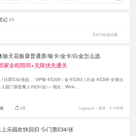
笔记
45
共4个筛选结果
验天花板🎡普通票/银卡/金卡/白金怎么选
导游管家全程陪同+无限优先通关
人1日票£34/张起， VIP银卡£209 | 金卡£263 | 白金卡£399 全家出
园门票套餐人均£91起>> 地址：Wink...
藏
10
旅游
2 小时前
Legoland
 水上乐园欢快回归 💦门票£34/张