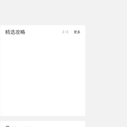
精选攻略
2
/
3
更多
【带娃自驾游】四天三晚的圣地亚哥
legoland之旅（上）酒店介绍
这次旅游我们是一家4口+爷爷奶奶同行一共4大2
小，粑粑开我们自己的sienna7坐车从北加州湾区
开到圣地亚哥的。出发前奶奶一直“恐吓”我，带这
A和F的媽媽CC
217
么小的小孩出门很麻烦的，我就是来挑战这个麻
烦的😂😂😂