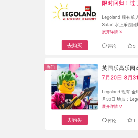
限时回归！过
Legoland 现有单
Safari 水上乐
展开详情
去购买
评论
5
英国乐高乐园
热门
7月20日-8月
Legoland 现有
月30日 地点：Legoland
展开详情
去购买
评论
1