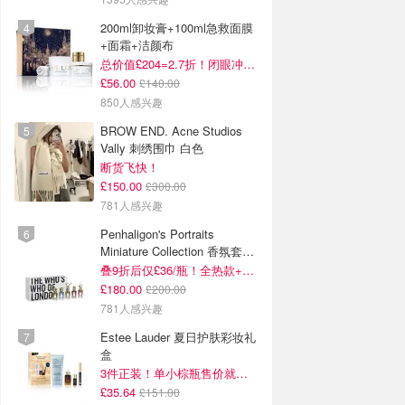
200ml卸妆膏+100ml急救面膜
+面霜+洁颜布
总价值£204=2.7折！闭眼冲这套！
£56.00
£140.00
850人感兴趣
BROW END. Acne Studios
Vally 刺绣围巾 白色
断货飞快！
£150.00
£300.00
781人感兴趣
Penhaligon's Portraits
Miniature Collection 香氛套装
5瓶装
叠9折后仅£36/瓶！全热款+标志性兽首头
£180.00
£200.00
781人感兴趣
Estee Lauder 夏日护肤彩妆礼
盒
3件正装！单小棕瓶售价就要£65！
£35.64
£151.00