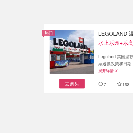
LEGOLAND 
热门
水上乐园+乐
Legoland 英国
票退换政策和日期，
展开详情
去购买
7
168