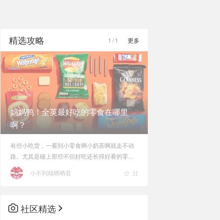
精选攻略
1
/
1
更多
妈妈鸭！全英最好吃的零食在哪里
啊？
有些小吃货，一看到小零食啊小奶茶啊就走不动
路。尤其是碰上那些不但好吃还长得好看的零
食，那更是两眼冒星，双腿发软哎。而且~冬天受
小不列颠晒晒君
31
到的100级狂风暴雨的魔法暴击，秋裤也无法安
抚我受伤的灵魂，只有零食可以！为什么零食可
以长得这么好看？为什么好看还
社区精选