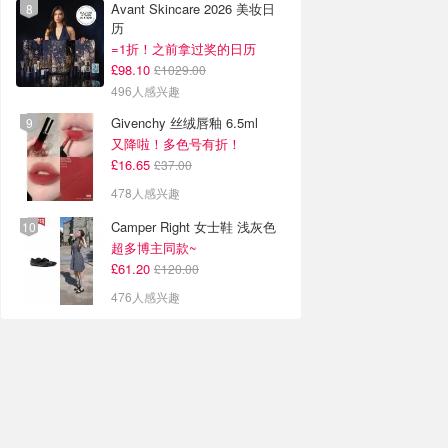
Avant Skincare 2026 美妆日
历
=1折！之前拿过奖的日历
£98.10
£1029.00
496人感兴趣
Givenchy 丝绒唇釉 6.5ml
又降啦！多色号有折！
£16.65
£37.00
478人感兴趣
Camper Right 女士鞋 浅灰色
超多博主同款~
£61.20
£120.00
476人感兴趣