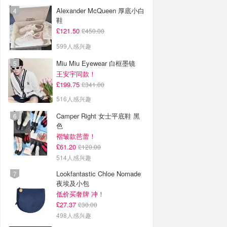
Alexander McQueen 厚底小白
鞋
£121.50
£450.00
599人感兴趣
Miu Miu Eyewear 白框墨镜
王安宇同款！
£199.75
£341.00
516人感兴趣
Camper Right 女士平底鞋 黑
色
褶皱款芭蕾！
£61.20
£120.00
514人感兴趣
Lookfantastic Chloe Nomade
夜埃及小包
低价买奢牌 冲！
£27.37
£30.00
498人感兴趣