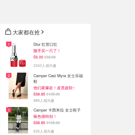
🇦🇺
澳洲
🇳🇿
新西兰
大家都在抢
Dior 红管口红
随手买一只了！
£6.00
£32.00
2243人感兴趣
Camper Casi Myra 女士乐福
鞋
他们家爆款！皮质超软~
£68.85
£135.00
989人感兴趣
Camper 卡西米拉 女士鞋子
银色很特别！
£68.85
£135.00
626人感兴趣