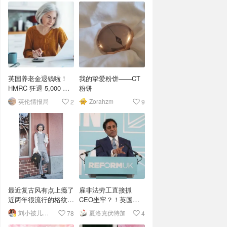
英国养老金退钱啦！
我的挚爱粉饼——CT
HMRC 狂退 5,000 万
粉饼
镑，人均可
英伦情报局
Zorahzm
2
9
领 £4,000！
最近复古风有点上瘾了
雇非法劳工直接抓
近两年很流行的格纹元
CEO坐牢？！英国重
素，让我找到了这么一
拳打击外卖平台黑工
刘小被儿不是盖的
夏洛克伏特加
78
4
件质感很好的连体裤