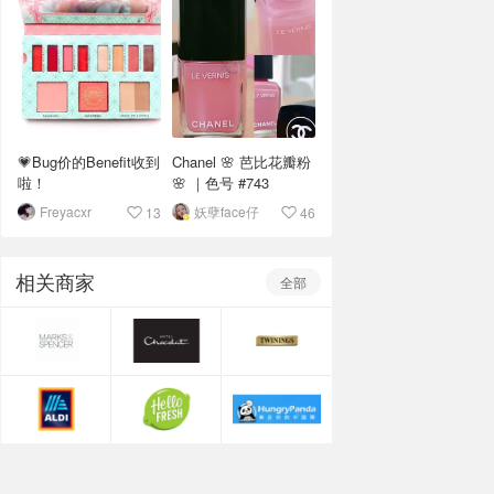
💗Bug价的Benefit收到
Chanel 🌸 芭比花瓣粉
啦！
🌸 ｜色号 #743
Freyacxr
妖孽face仔
13
46
相关商家
全部