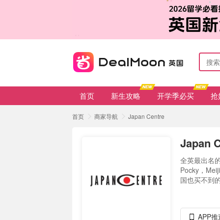
首页
新生攻略
开学季必买
抢
首页
商家导航
Japan Centre
Japan
全英最出名的
Pocky，
国也买不到的
APP