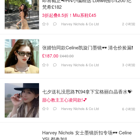
即将截止📢HN小编精选 Loewe围巾£200 纪
梵希£182
3折起叠8.5折！Miu系鞋£45
0
Harvey Nichols & Co Ltd
2 小时前
张婧怡同款Celine凯旋门墨镜🕶️ 清仓价捡漏❗️
£187.00
£440.00
0
Harvey Nichols & Co Ltd
3 小时前
七夕送礼没思路❓£94拿下宝格丽白晶香水💝
甜心教主王心凌同款!💕
0
Harvey Nichols & Co Ltd
6 小时前
Harvey Nichols 女士墨镜折扣专场🕶 Celine
YSL都参加‼️