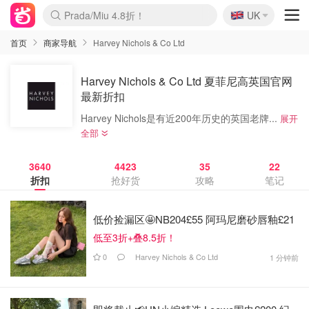
🇬🇧
Prada/Miu 4.8折！
UK
麦卢卡蜂蜜夏促！个位数！
啥？必胜客披萨5折！
首页
商家导航
Harvey Nichols & Co Ltd
Harvey Nichols & Co Ltd 夏菲尼高英国官网
最新折扣
Harvey Nichols是有近200年历史的英国老牌...
展开
全部
3640
4423
35
22
折扣
抢好货
攻略
笔记
低价捡漏区🤩NB204£55 阿玛尼磨砂唇釉£21
低至3折+叠8.5折！
0
Harvey Nichols & Co Ltd
1 分钟前