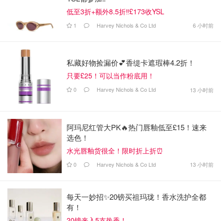
低至3折+额外8.5折‼️£173收YSL
1
Harvey Nichols & Co Ltd
6 小时前
私藏好物捡漏价💕香缇卡遮瑕棒4.2折！
只要£25！可以当作粉底用！
0
Harvey Nichols & Co Ltd
13 小时前
阿玛尼红管大PK🔥热门唇釉低至£15！速来
选色！
水光唇釉货很全！限时折上折⏰
0
Harvey Nichols & Co Ltd
13 小时前
每天一妙招✨20镑买祖玛珑！香水洗护全都
有！
20镑来入5支热香！