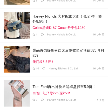
6
Harvey Nichols & Co Ltd
14 小时前
Harvey Nichols 大牌配饰大促！低至7折+额
外8.5折！
Celine墨镜£187 Coach丹宁包£230
1
Harvey Nichols & Co Ltd
16 小时前
爆品首饰好价💎西太后伦敦限定项链£85 耳钉
£59
无门槛8.5折！
14
Harvey Nichols & Co Ltd
16 小时前
Tom Ford再出神价🎉翡翠盘低至5.9折！
白管口红只需£25/原£50❗
0
Harvey Nichols & Co Ltd
1 天前