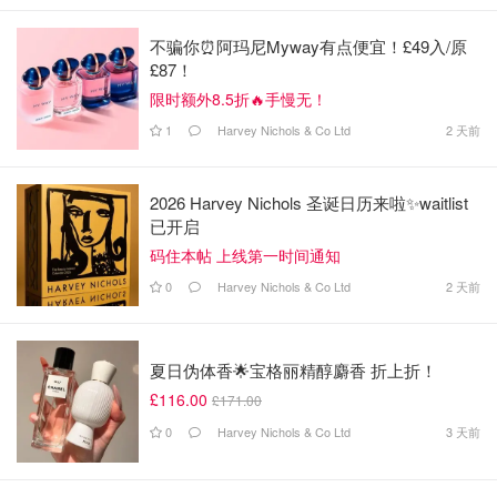
不骗你⏰阿玛尼Myway有点便宜！£49入/原
£87！
限时额外8.5折🔥手慢无！
1
Harvey Nichols & Co Ltd
2 天前
2026 Harvey Nichols 圣诞日历来啦✨waitlist
已开启
码住本帖 上线第一时间通知
0
Harvey Nichols & Co Ltd
2 天前
夏日伪体香🌟宝格丽精醇麝香 折上折！
£116.00
£171.00
0
Harvey Nichols & Co Ltd
3 天前