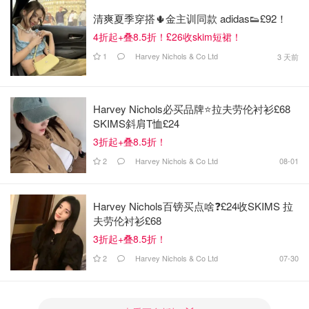
清爽夏季穿搭🌵金主训同款 adidas👟£92！
4折起+叠8.5折！£26收skim短裙！
1
Harvey Nichols & Co Ltd
3 天前
Harvey Nichols必买品牌⭐️拉夫劳伦衬衫£68
SKIMS斜肩T恤£24
3折起+叠8.5折！
2
Harvey Nichols & Co Ltd
08-01
Harvey Nichols百镑买点啥❓£24收SKIMS 拉
夫劳伦衬衫£68
3折起+叠8.5折！
2
Harvey Nichols & Co Ltd
07-30