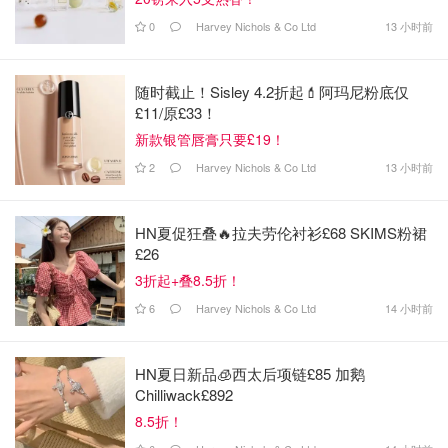
0
Harvey Nichols & Co Ltd
13 小时前
随时截止！Sisley 4.2折起💄阿玛尼粉底仅
£11/原£33！
新款银管唇膏只要£19！
2
Harvey Nichols & Co Ltd
13 小时前
HN夏促狂叠🔥拉夫劳伦衬衫£68 SKIMS粉裙
£26
3折起+叠8.5折！
6
Harvey Nichols & Co Ltd
14 小时前
HN夏日新品🧊西太后项链£85 加鹅
Chilliwack£892
8.5折！