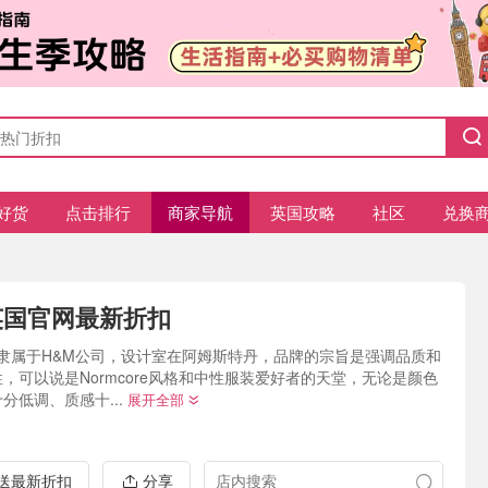
好货
点击排行
商家导航
英国攻略
社区
兑换
t 英国官网最新折扣
COS隶属于H&M公司，设计室在阿姆斯特丹，品牌的宗旨是强调品质和
，可以说是Normcore风格和中性服装爱好者的天堂，无论是颜色
分低调、质感十...
展开全部
推送最新折扣
分享