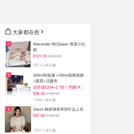
🇦🇺
澳洲
🇳🇿
新西兰
大家都在抢
Alexander McQueen 厚底小白
鞋
£121.50
£450.00
2071人感兴趣
200ml卸妆膏+100ml急救面膜
+面霜+洁颜布
总价值£204=2.7折！闭眼冲这套！
£56.00
£140.00
1588人感兴趣
Ganni 棉府绸系带荷叶边上衣
£37.80
£135.00
1307人感兴趣