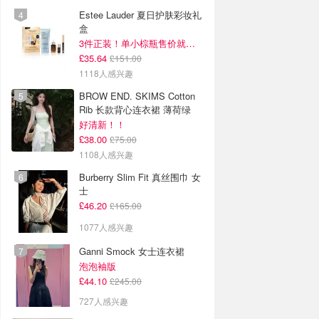
Estee Lauder 夏日护肤彩妆礼
盒
3件正装！单小棕瓶售价就要£65！
£35.64
£151.00
1118人感兴趣
BROW END. SKIMS Cotton
Rib 长款背心连衣裙 薄荷绿
好清新！！
£38.00
£75.00
1108人感兴趣
Burberry Slim Fit 真丝围巾 女
士
£46.20
£165.00
1077人感兴趣
Ganni Smock 女士连衣裙
泡泡袖版
£44.10
£245.00
727人感兴趣