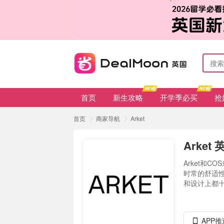
首页
新生攻略
开学季必买
抢
首页
商家导航
Arket
Arke
Arket和
时常的舒适性
和设计上都十
APP