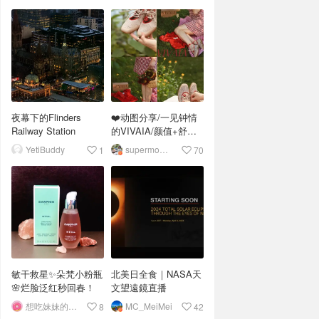
夜幕下的Flinders
❤️动图分享/一见钟情
Railway Station
的VIVAIA/颜值+舒适
+环保♻️一双鞋搞定
YetiBuddy
supermommy
1
70
敏干救星✨朵梵小粉瓶
北美日全食｜NASA天
🌸烂脸泛红秒回春！
文望遠鏡直播
想吃妹妹的甜甜圈
MC_MeiMei
8
42