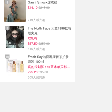
Ganni Smock连衣裙
£44.10
£245.00
719人感兴趣
The North Face 大童1996款羽
绒夹克
XXL有
£67.50
£250.00
615人感兴趣
Fresh Soy洁面乳康普茶护肤
套装 100ml
真的很划算！红茶水单买都要£35！
£25.20
£35.00
605人感兴趣