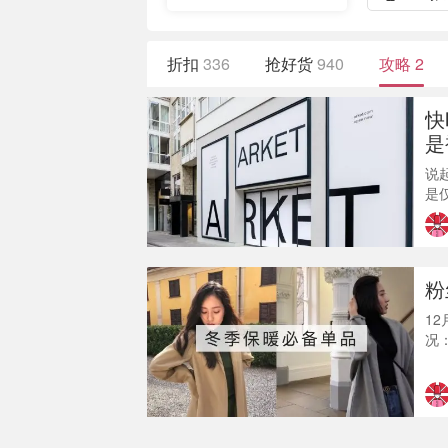
折扣
336
抢好货
940
攻略
2
快
是
说
是
开
活
整
徐
粉
一
1
况
冲
哥
点
气
咱