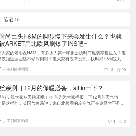
笔记
15
时尚巨头H&M的脚步慢下来会发生什么？也就
被ARKET用北欧风刷爆了INS吧~
起大家的老朋友H&M，有多少人第一印象是快时尚服装零售巨头？但
仅仅知道这些还不够深刻哦！但大家有没有发现，快时尚H&M这几年
始慢了下来，在现代都市人匆忙的生活节奏里，开始推崇一种精致生
小不列颠晒晒君
13
20
理念。2017年8月H&M集团推出了Arket就是快时尚缓步慢走的产物~
个品牌的风格调性平静而缓慢，从装潢到产品，都透露出一种不疾不
的高级冷淡。作为一家集成了女装、男装、童装、家居以及咖啡店为
丝亲测 || 12月的保暖必备，all in一下？
体的精品生
2月啦，祝大家冬天快乐哦！☃️ 首先为大家播报一下12月的天气情
：是这样的，英国气象局说：来自北极圈的冷空气正在途经大不列颠
向欧洲大陆！呼~怪不得这几天的风刮得辣么大！看看咱们气象小哥
的脸都被吹黑了...是不是下个月就能期待下雪了呢？嘻嘻，想想还有
小不列颠晒晒君
小激动呢，搓搓小手，让我期待一下😎话说回来，最近温度骤降，天
4
3
阴晴不定，北风刮得还紧，晒晒君身边很多小可爱都病倒了呢。包括
们的省钱君，每天