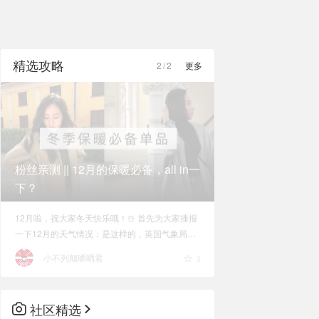
精选攻略
2
/
2
更多
粉丝亲测 || 12月的保暖必备，all in一
下？
12月啦，祝大家冬天快乐哦！☃️ 首先为大家播报
一下12月的天气情况：是这样的，英国气象局
说：来自北极圈的冷空气正在途经大不列颠冲向
小不列颠晒晒君
3
欧洲大陆！呼~怪不得这几天的风刮得辣么大！看
看咱们气象小哥哥的脸都被吹黑了...是不是下个
月就能期待下雪了呢
社区精选