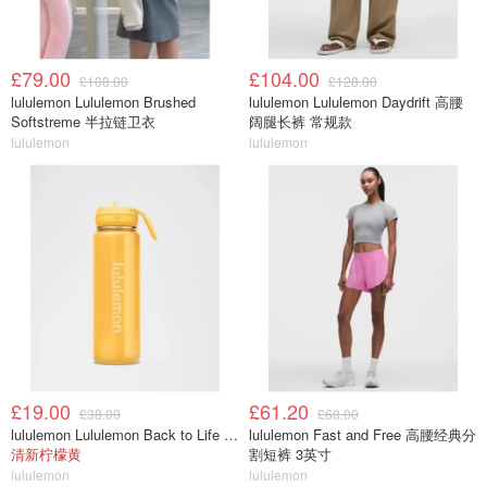
£79.00
£104.00
£108.00
£128.00
lululemon Lululemon Brushed
lululemon Lululemon Daydrift 高腰
Softstreme 半拉链卫衣
阔腿长裤 常规款
lululemon
lululemon
£19.00
£61.20
£38.00
£68.00
lululemon Lululemon Back to Life 运动水瓶 24oz 吸管盖
lululemon Fast and Free 高腰经典分
清新柠檬黄
割短裤 3英寸
lululemon
lululemon