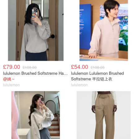
£79.00
£54.00
£108.00
£108.00
lululemon Brushed Softstreme Half Zip 半拉链上衣
lululemon Lululemon Brushed
@姚～
Softstreme 半拉链上衣
lululemon
lululemon