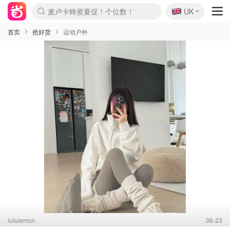
🇬🇧
Prada/Miu 4.8折！
UK
麦卢卡蜂蜜夏促！个位数！
啥？必胜客披萨5折！
首页
抢好货
运动户外
lululemon
06-23