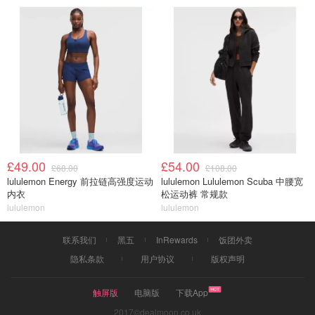
£49.00
£54.00
£68.00
£108.00
lululemon Energy 前拉链高强度运动
lululemon Lululemon Scuba 中腰宽
内衣
松运动裤 常规款
lululemon
lululemon
联系我们
黑五
InRewards
饭团外卖
隐私条款
用户协议
版权声明
触屏版
电脑版
下载App
2017©dealmoon.co.uk