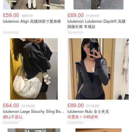
£59.00
£69.00
£88.00
£128.00
lululemon Align 高腰28英寸紧身裤
lululemon Lululemon Daydrift 高腰
阔腿长裤 常规款
lululemon
lululemon
£64.00
£89.00
£118.00
£118.00
lululemon Large Slouchy Sling Bag 13L
lululemon Nulu 女士夹克
@LL不是LL
石墨灰！小码还有
lululemon
lululemon