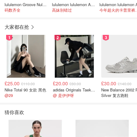
lululemon Groove Nulu 高腰喇叭短裤
lululemon lululemon Align 17英寸高腰九分裤
码数齐全
高妹别错过
今年超火的
大家都在抢
1
2
3
£25.00
£20.00
£30.00
£110.00
£80.00
£140.00
Nike Total 90 女款 黑色
adidas Originals Taekwondo 女款黑色运动鞋
New Balance 2002 
@29
@ 是伊伊呀
Silver 复古跑鞋
猜你喜欢