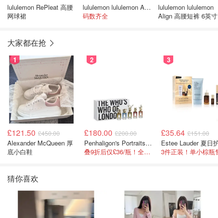
lululemon RePleat 高腰
lululemon lululemon Align 高腰4英寸短裤
lululemon lululemon
网球裙
码数齐全
Align 高腰短裤 6英寸
大家都在抢
1
2
3
£121.50
£180.00
£35.64
£450.00
£200.00
£151.00
Alexander McQueen 厚
Penhaligon's Portraits Miniature Collection 香氛套装 5瓶装
底小白鞋
叠9折后仅£36/瓶！全热款+标志性兽首头
猜你喜欢