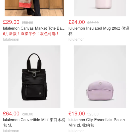
£29.00
£24.00
£58.00
£35.00
lululemon Canvas Market Tote Bag 19L
lululemon Insulated Mug 20oz 保温
6月新款！直接半价！双色可选！
杯
lululemon
lululemon
£64.00
£19.00
£88.00
£25.00
lululemon Convertible Mini 束口水桶
lululemon City Essentials Pouch
包 5L
Mini 2L 收纳包
lululemon
lululemon