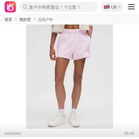
🇬🇧
Prada/Miu 4.8折！
UK
麦卢卡蜂蜜夏促！个位数！
啥？必胜客披萨5折！
首页
抢好货
运动户外
lululemon
06-23