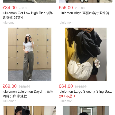
£34.00
£59.00
£88.00
£88.00
lululemon Get Low High-Rise 训练
lululemon Align 高腰28英寸紧身裤
紧身裤 25英寸
lululemon
lululemon
£69.00
£64.00
£128.00
£118.00
lululemon Lululemon Daydrift 高腰
lululemon Large Slouchy Sling Bag 13L
阔腿长裤 常规款
@LL不是LL
lululemon
lululemon