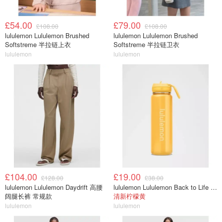
£54.00
£79.00
£108.00
£108.00
lululemon Lululemon Brushed
lululemon Lululemon Brushed
Softstreme 半拉链上衣
Softstreme 半拉链卫衣
lululemon
lululemon
£104.00
£19.00
£128.00
£38.00
lululemon Lululemon Daydrift 高腰
lululemon Lululemon Back to Life 运动水瓶 24oz 吸管盖
阔腿长裤 常规款
清新柠檬黄
lululemon
lululemon