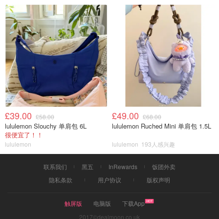
£39.00
£49.00
£58.00
£68.00
lululemon Slouchy 单肩包 6L
lululemon Ruched Mini 单肩包 1.5L
很便宜了！！
lululemon
lululemon
193人感兴趣
联系我们
黑五
InRewards
饭团外卖
隐私条款
用户协议
版权声明
触屏版
电脑版
下载App
2017©dealmoon.co.uk