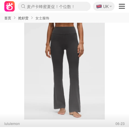
🇬🇧
Prada/Miu 4.8折！
UK
麦卢卡蜂蜜夏促！个位数！
啥？必胜客披萨5折！
首页
抢好货
女士服饰
lululemon
06-23