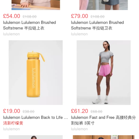
£54.00
£79.00
£108.00
£108.00
lululemon Lululemon Brushed
lululemon Lululemon Brushed
Softstreme 半拉链上衣
Softstreme 半拉链卫衣
lululemon
lululemon
£19.00
£61.20
£38.00
£68.00
lululemon Lululemon Back to Life 运动水瓶 24oz 吸管盖
lululemon Fast and Free 高腰经典分
清新柠檬黄
割短裤 3英寸
lululemon
lululemon