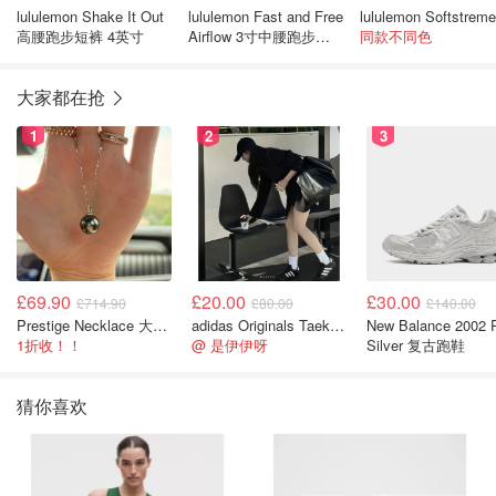
lululemon Shake It Out
lululemon Fast and Free
高腰跑步短裤 4英寸
Airflow 3寸中腰跑步短
同款不同色
裤
大家都在抢
1
2
3
£69.90
£20.00
£30.00
£714.90
£80.00
£140.00
Prestige Necklace 大溪地珍珠项链 10-11mm
adidas Originals Taekwondo 女款黑色运动鞋
New Balance 2002 
1折收！！
@ 是伊伊呀
Silver 复古跑鞋
猜你喜欢