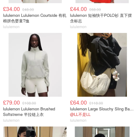
£34.00
£44.00
£48.00
£68.00
lululemon Lululemon Courtside 有机
lululemon 短袖快干POLO衫 直下摆
棉拼色婴童T恤
含标志
lululemon
lululemon
£79.00
£64.00
£108.00
£118.00
lululemon Lululemon Brushed
lululemon Large Slouchy Sling Bag 13L
Softstreme 半拉链上衣
@LL不是LL
lululemon
lululemon