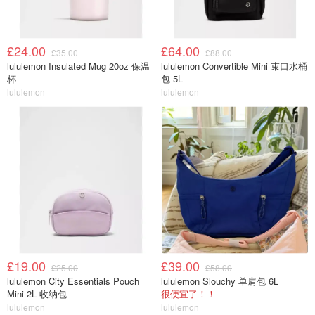
£24.00
£64.00
£35.00
£88.00
lululemon Insulated Mug 20oz 保温
lululemon Convertible Mini 束口水桶
杯
包 5L
lululemon
lululemon
£19.00
£39.00
£25.00
£58.00
lululemon City Essentials Pouch
lululemon Slouchy 单肩包 6L
Mini 2L 收纳包
很便宜了！！
lululemon
lululemon