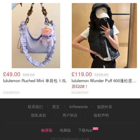
£49.00
£119.00
£68.00
£228.00
lululemon Ruched Mini 单肩包 1.5L
lululemon Wunder Puff 600蓬松度短款羽绒背心
原£228！
lululemon
lululemon
联系我们
黑五
InRewards
饭团外卖
隐私条款
用户协议
版权声明
触屏版
电脑版
下载App
2017©dealmoon.co.uk