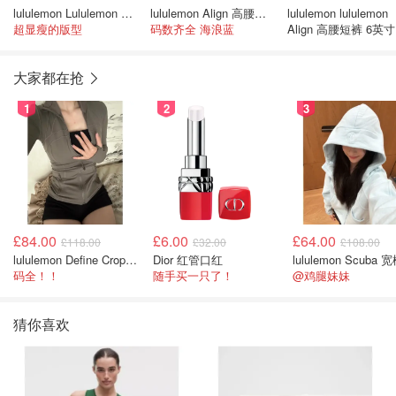
lululemon Lululemon Soft Jersey 中腰弧形短裤 3英寸
lululemon Align 高腰短裤 6英寸
lululemon lululemon
超显瘦的版型
码数齐全 海浪蓝
Align 高腰短裤 6英寸
大家都在抢
1
2
3
£84.00
£6.00
£64.00
£118.00
£32.00
£108.00
lululemon Define Cropped Jacket Nulu 短款夹克
Dior 红管口红
码全！！
随手买一只了！
@鸡腿妹妹
猜你喜欢