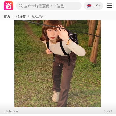
🇬🇧
Prada/Miu 4.8折！
UK
麦卢卡蜂蜜夏促！个位数！
啥？必胜客披萨5折！
首页
抢好货
运动户外
lululemon
06-23