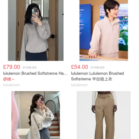
£79.00
£54.00
£108.00
£108.00
lululemon Brushed Softstreme Half Zip 半拉链上衣
lululemon Lululemon Brushed
@姚～
Softstreme 半拉链上衣
lululemon
lululemon