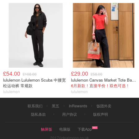
£54.00
£29.00
£108.00
£58.00
lululemon Lululemon Scuba 中腰宽
lululemon Canvas Market Tote Bag 19L
松运动裤 常规款
6月新款！直接半价！双色可选！
lululemon
lululemon
联系我们
黑五
InRewards
饭团外卖
隐私条款
用户协议
版权声明
触屏版
电脑版
下载App
2017©dealmoon.co.uk