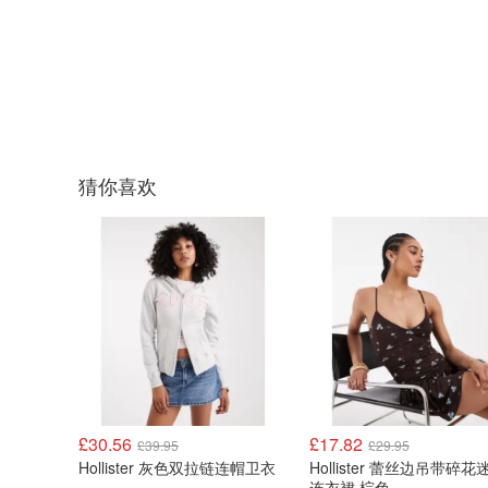
猜你喜欢
£30.56
£17.82
£39.95
£29.95
Hollister 灰色双拉链连帽卫衣
Hollister 蕾丝边吊带碎花迷你
连衣裙 棕色