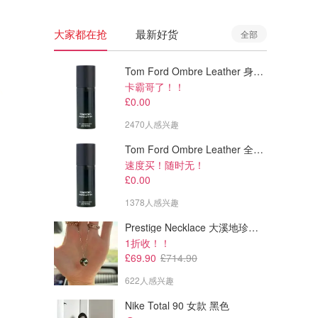
大家都在抢
最新好货
全部
Tom Ford Ombre Leather 身体喷雾 150ml
卡霸哥了！！
£0.00
2470人感兴趣
Tom Ford Ombre Leather 全身喷雾 150ml
速度买！随时无！
£0.00
1378人感兴趣
Prestige Necklace 大溪地珍珠项链 10-11mm
£18.99
£21.99
£35.95
£39.95
1折收！！
Hollister 针织开衫
Hollister Gilly Hicks 镂空边拉链卫衣
£69.90
£714.90
类似款@糖醋鲤鱼
622人感兴趣
Hollister UK
Hollister UK
Nike Total 90 女款 黑色