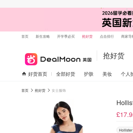
首页
新生攻略
开学季必买
抢好货
点击排行
商家导
抢好货
好货首页
全部好货
护肤
美妆
个人
首页
抢好货
女士服饰
Holl
£17.9
Hollister