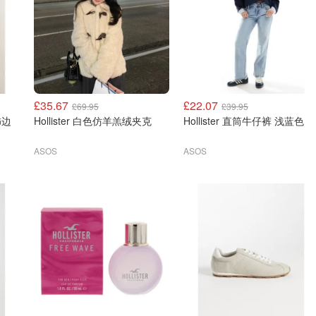
£35.67
£22.07
£69.95
£39.95
丝饰边
Hollister 白色仿羊羔绒夹克
Hollister 直筒牛仔裤 浅蓝色
ASOS
ASOS