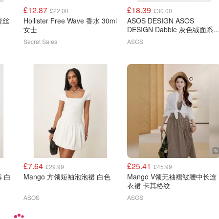
£12.87
£18.39
£22.00
£30.00
Hollister Free Wave 香水 30ml
ASOS DESIGN ASOS
女士
DESIGN Dabble 灰色绒面系
休闲鞋
Secret Sales
ASOS
£7.64
£25.41
£29.99
£45.99
Mango 方领短袖泡泡裙 白色
Mango V领无袖褶皱腰中长连
衣裙 卡其格纹
ASOS
ASOS