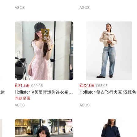
ASOS
ASOS
£21.59
£22.09
£29.95
£65.95
泡泡迷
Hollister V领吊带迷你连衣裙 粉色
Hollister 复古飞行夹克 浅棕色
同款吊带
ASOS
ASOS