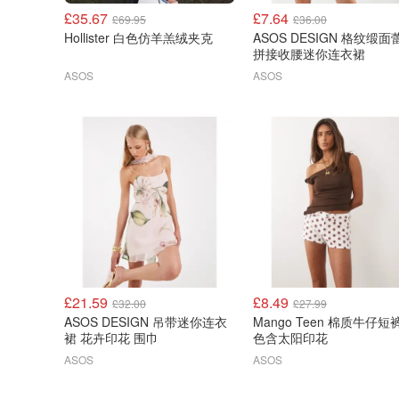
£35.67
£7.64
£69.95
£36.00
Hollister 白色仿羊羔绒夹克
ASOS DESIGN 格纹缎面蕾丝
拼接收腰迷你连衣裙
ASOS
ASOS
£21.59
£8.49
£32.00
£27.99
ASOS DESIGN 吊带迷你连衣
Mango Teen 棉质牛仔短裤 白
裙 花卉印花 围巾
色含太阳印花
ASOS
ASOS