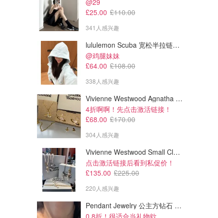
@29
£25.00
£110.00
341人感兴趣
lululemon Scuba 宽松半拉链卫衣
@鸡腿妹妹
£64.00
£108.00
338人感兴趣
Vivienne Westwood Agnatha 耳环
4折啊啊！先点击激活链接！
£68.00
£170.00
304人感兴趣
Vivienne Westwood Small Claude 珍珠项链
点击激活链接后看到私促价！
£135.00
£225.00
220人感兴趣
Pendant Jewelry 公主方钻石 圆形大溪地珍珠吊坠 11-12mm
0.8折！很适合当礼物欸