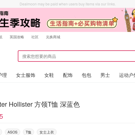
Dealmoon may be paid when users buy items via our links.
航
英国攻略
社区
兑换商城
护理
女士服饰
女鞋
配饰
包包
男士
运动户
ister Hollister 方领T恤 深蓝色
5
ASOS
T恤
女士上衣