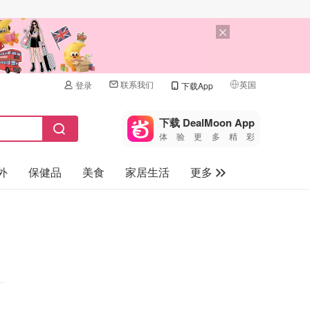
联系我们
英国
登录
下载App
🇺🇸
美国
下载 DealMoon App
体验更多精彩
🇨🇳
中国
外
保健品
美食
家居生活
更多
🇨🇦
加拿大
🇬🇧
家电数码
英国
母婴儿童
🇩🇪
德国
礼品卡
🇫🇷
法国
旅游
🇮🇹
意大利