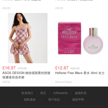
ASOS
ASOS
£16.97
£12.87
£79.95
£22.00
ASOS DESIGN 格纹缎面蕾丝拼接
Hollister Free Wave 香水 30ml 女士
收腰迷你连衣裙
ASOS
Secret Sales
联系我们
黑五
InRewards
饭团外卖
隐私条款
用户协议
版权声明