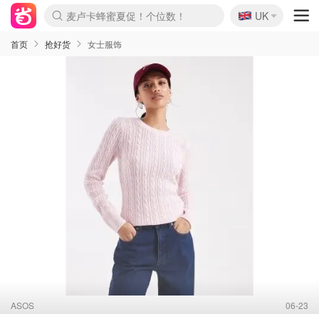
🇬🇧
Prada/Miu 4.8折！
UK
麦卢卡蜂蜜夏促！个位数！
啥？必胜客披萨5折！
首页
抢好货
女士服饰
ASOS
06-23