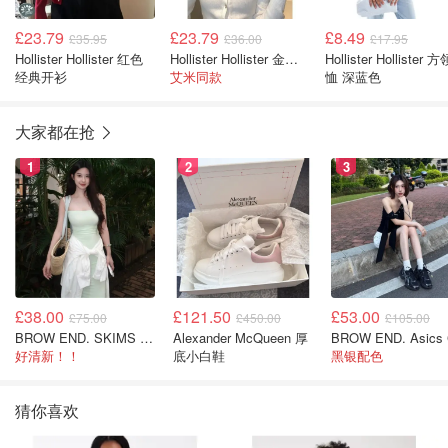
£23.79
£23.79
£8.49
£35.95
£36.00
£17.95
Hollister Hollister 红色
Hollister Hollister 金扣白色开衫
Hollister Hollister 
经典开衫
艾米同款
恤 深蓝色
大家都在抢
1
2
3
£38.00
£121.50
£53.00
£75.00
£450.00
£105.00
BROW END. SKIMS Cotton Rib 长款背心连衣裙 薄荷绿
Alexander McQueen 厚
好清新！！
底小白鞋
黑银配色
猜你喜欢