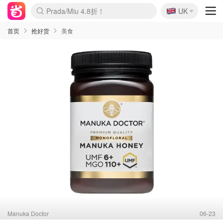
🇬🇧
Prada/Miu 4.8折！
UK
麦卢卡蜂蜜夏促！个位数！
啥？必胜客披萨5折！
首页
抢好货
美食
Manuka Doctor
06-23