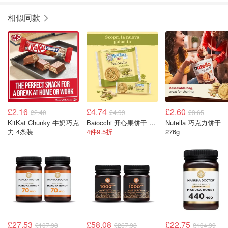
相似同款
£2.16
£4.74
£2.60
£2.40
£4.99
£3.65
KitKat Chunky 牛奶巧克
Baiocchi 开心果饼干 168g
Nutella 巧克力饼干
力 4条装
4件9.5折
276g
£27.53
£58.08
£22.75
£107.98
£267.98
£104.99