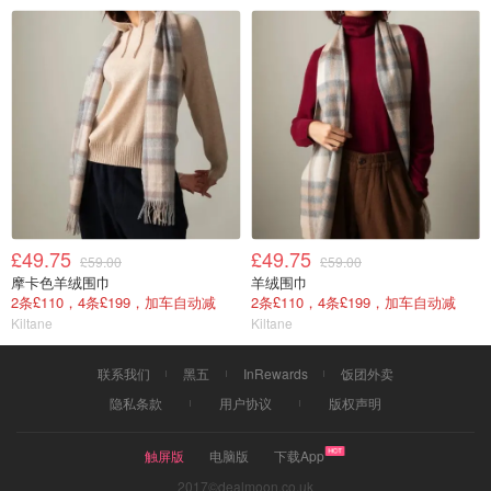
£49.75
£49.75
£59.00
£59.00
摩卡色羊绒围巾
羊绒围巾
2条£110，4条£199，加车自动减
2条£110，4条£199，加车自动减
Kiltane
Kiltane
联系我们
黑五
InRewards
饭团外卖
隐私条款
用户协议
版权声明
触屏版
电脑版
下载App
2017©dealmoon.co.uk