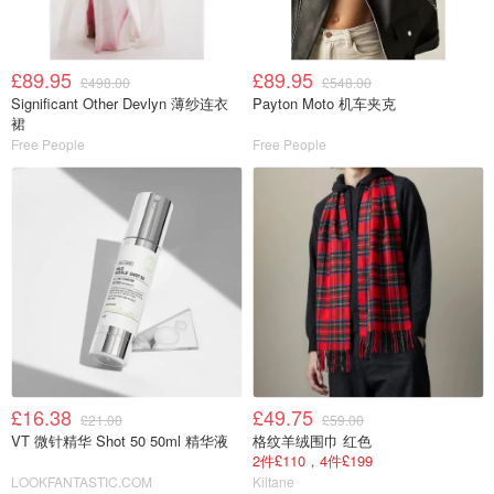
£89.95
£89.95
£498.00
£548.00
Significant Other Devlyn 薄纱连衣
Payton Moto 机车夹克
裙
Free People
Free People
£16.38
£49.75
£21.00
£59.00
VT 微针精华 Shot 50 50ml 精华液
格纹羊绒围巾 红色
2件£110，4件£199
LOOKFANTASTIC.COM
Kiltane