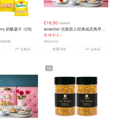
£16.50
£24.97
avers 奶酪薯片 12包
wowcher 伦敦双人经典或庆典早餐体验
合16.5/人~
国省钱快报
Wowcher
去购买
查看详情
去购买
12