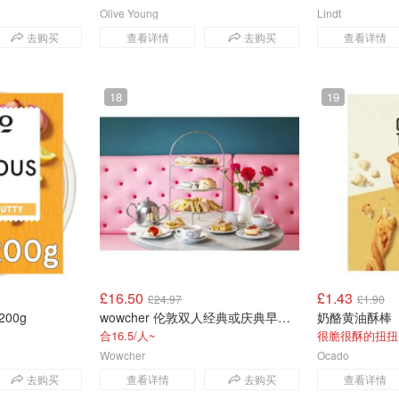
Olive Young
Lindt
去购买
查看详情
去购买
查看详情
18
19
£16.50
£1.43
£24.97
£1.90
200g
wowcher 伦敦双人经典或庆典早餐体验
奶酪黄油酥棒
合16.5/人~
很脆很酥的扭扭
Wowcher
Ocado
去购买
查看详情
去购买
查看详情