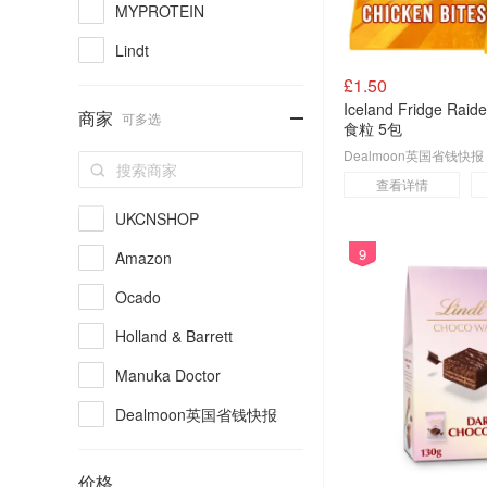
MYPROTEIN
Lindt
£1.50
Cadbury
-
Iceland Fridge R
商家
可多选
Walkers Shortbread
食粒 5包
Dealmoon英国省钱快报
Dong-A
查看详情
wowcher
UKCNSHOP
m&s
9
Amazon
Weetabix
Ocado
王致和
Holland & Barrett
waitrose
Manuka Doctor
乌江
Dealmoon英国省钱快报
光阳
Waitrose
价格
康乐