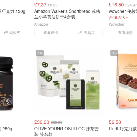
£7.37
£16.50
£8.35
£24.97
黑巧克力 130g
Amazon Walker's Shortbread 苏格
兰小羊黄油饼干4盒装
合16.5/人~
Amazon
Wowcher
去购买
查看详情
去购买
查看详情
14
15
£30.00
£6.50
£30.00
 250g
OLIVE YOUNG OSULLOC 抹茶套
Lindt 巧克力
装 签名款