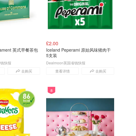
价格升序
🇳🇿
新西兰
价格降序
£2.00
rliament 英式早餐茶包
Iceland Peperami 原始风味猪肉干
5支装
国省钱快报
Dealmoon英国省钱快报
去购买
查看详情
去购买
8