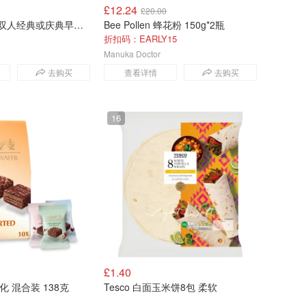
£12.24
£20.00
wowcher 伦敦双人经典或庆典早餐体验
Bee Pollen 蜂花粉 150g*2瓶
折扣码：EARLY15
Manuka Doctor
去购买
查看详情
去购买
16
£1.40
威化 混合装 138克
Tesco 白面玉米饼8包 柔软