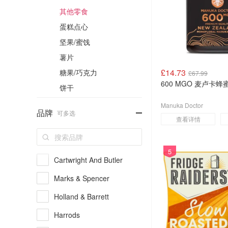
其他零食
蛋糕点心
坚果/蜜饯
薯片
£14.73
糖果/巧克力
£67.99
600 MGO 麦卢卡蜂蜜
饼干
Manuka Doctor
-
品牌
可多选
查看详情
5
Cartwright And Butler
Marks & Spencer
Holland & Barrett
Harrods