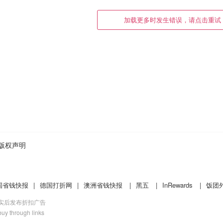
版权声明
国省钱快报
|
德国打折网
|
澳洲省钱快报
|
黑五
|
InRewards
|
饭团
核实后发布折扣广告
uy through links