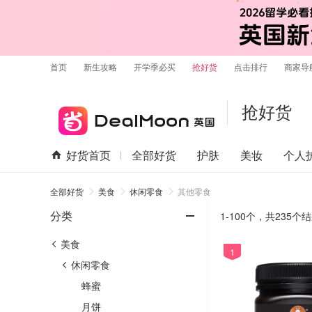
首页
新生攻略
开学季必买
抢好货
点击排行
商家导
抢好货
好货首页
全部好货
护肤
美妆
个人
全部好货
美食
休闲零食
其他零食
-
分类
1-100个，
共
235
个结
美食
1
休闲零食
蜂蜜
月饼