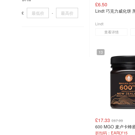
Wanahong
£6.50
旭日
Lindt 巧克力威化饼 
Harrods
£
-
翠宏
Myprotein UK
Lindt
查看详情
Morrisons
Marks & Spencer
13
Wowcher
Selfridges
Tesco
Lindt
Gousto
Boots
£17.33
Flannels
£67.99
600 MGO 麦卢卡蜂蜜
Myvitamins UK
折扣码：EARLY15