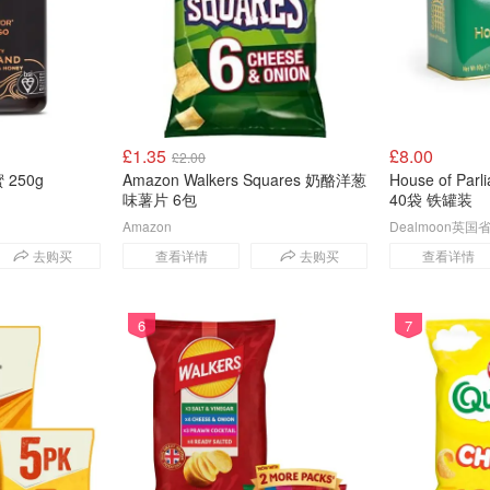
£1.35
£8.00
£2.00
 250g
Amazon Walkers Squares 奶酪洋葱
House of Pa
味薯片 6包
40袋 铁罐装
Amazon
Dealmoon英
去购买
查看详情
去购买
查看详情
6
7