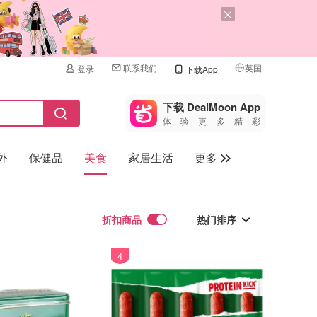
联系我们
英国
登录
下载App
🇺🇸
美国
下载 DealMoon App
体验更多精彩
🇨🇳
中国
外
保健品
美食
家居生活
更多
🇨🇦
加拿大
🇬🇧
家电数码
英国
母婴儿童
折扣商品
🇩🇪
热门排序
德国
礼品卡
🇫🇷
法国
4
热门排序
旅游
🇮🇹
最新排序
意大利
折扣力度
🇦🇺
澳洲