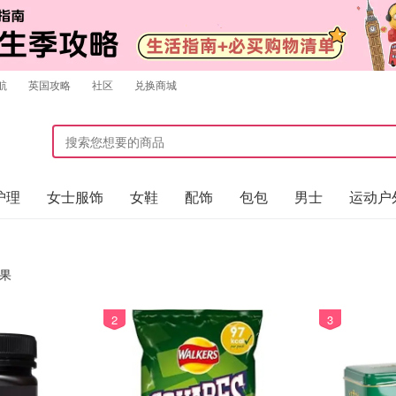
航
英国攻略
社区
兑换商城
护理
女士服饰
女鞋
配饰
包包
男士
运动户
果
2
3