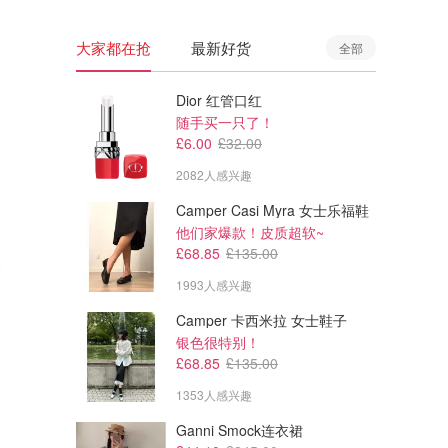
大家都在抢
最新好货
全部
Dior 红管口红
随手买一只了！
£6.00
£32.00
2082人感兴趣
Camper Casi Myra 女士乐福鞋
他们家爆款！皮质超软~
£68.85
£135.00
1993人感兴趣
Camper 卡西米拉 女士鞋子
£23.60
£39.20
£29.50
£49.00
银色很特别！
NARS Afterglow 春季限定
Tatcha The Milky 防晒霜 SPF50
£68.85
£135.00
今夏防晒top 博主都在夸
1353人感兴趣
Space NK
Space NK
Ganni Smock连衣裙