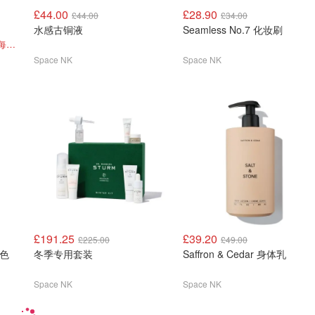
£44.00
£28.90
£44.00
£34.00
水感古铜液
Seamless No.7 化妆刷
含玉龙茶香等超多明星单品 每个才£20
Space NK
Space NK
£191.25
£39.20
£225.00
£49.00
黑色
冬季专用套装
Saffron & Cedar 身体乳
Space NK
Space NK