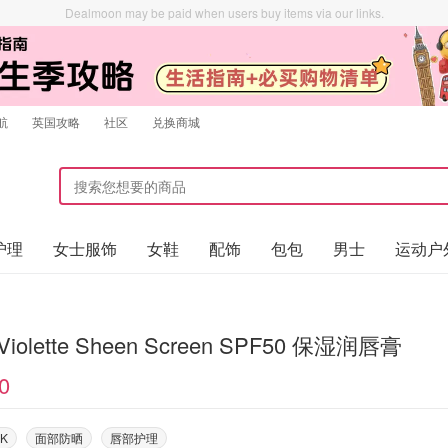
Dealmoon may be paid when users buy items via our links.
航
英国攻略
社区
兑换商城
护理
女士服饰
女鞋
配饰
包包
男士
运动户
a Violette Sheen Screen SPF50 保湿润唇膏
0
NK
面部防晒
唇部护理