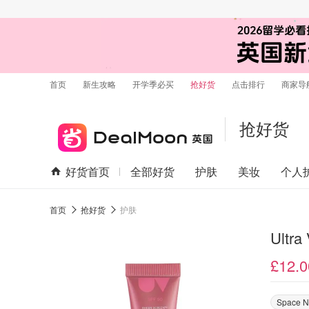
首页
新生攻略
开学季必买
抢好货
点击排行
商家导
抢好货
好货首页
全部好货
护肤
美妆
个人
首页
抢好货
护肤
Ultr
£12.0
Space 