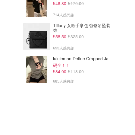
£46.80
£170.00
714人感兴趣
Tiffany 女款手拿包 镀铬吊坠装
饰
£58.50
£325.00
693人感兴趣
lululemon Define Cropped Jacket Nulu 短款夹克
码全！！
£84.00
£118.00
685人感兴趣