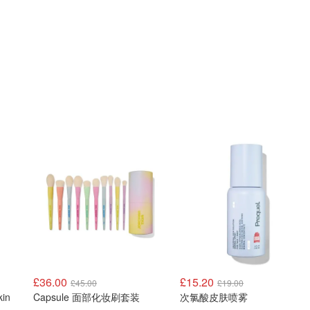
£36.00
£15.20
£45.00
£19.00
kin
Capsule 面部化妆刷套装
次氯酸皮肤喷雾