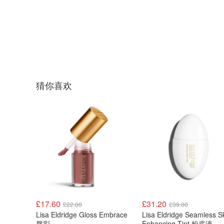
猜你喜欢
£17.60
£31.20
£22.00
£39.00
Lisa Eldridge Gloss Embrace
Lisa Eldridge Seamless S
唇彩
Enhancing Tint 粉底液