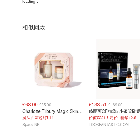
loading...
相似同款
£68.00
£133.51
£85.00
£169.00
Charlotte Tilbury Magic Skin Duo 礼盒套装
魔法面霜超好用！
价值£221！定价=精华x0.8
Space NK
LOOKFANTASTIC.COM