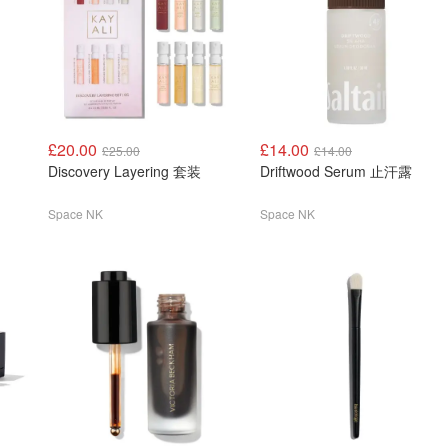
£20.00
£14.00
£25.00
£14.00
Discovery Layering 套装
Driftwood Serum 止汗露
Space NK
Space NK