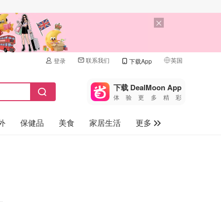
联系我们
英国
登录
下载App
🇺🇸
美国
下载 DealMoon App
体验更多精彩
🇨🇳
中国
外
保健品
美食
家居生活
更多
🇨🇦
加拿大
🇬🇧
家电数码
英国
母婴儿童
🇩🇪
德国
礼品卡
🇫🇷
法国
旅游
🇮🇹
意大利