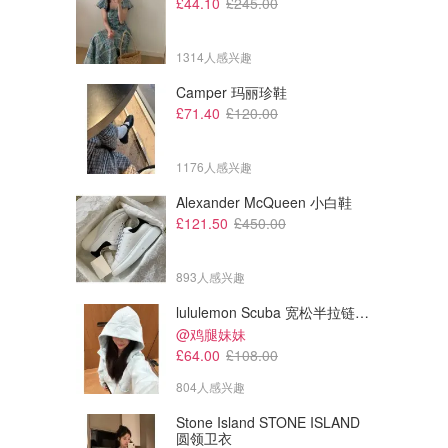
£44.10
£245.00
1314人感兴趣
Camper 玛丽珍鞋
£71.40
£120.00
1176人感兴趣
Alexander McQueen 小白鞋
£121.50
£450.00
893人感兴趣
lululemon Scuba 宽松半拉链卫衣
@鸡腿妹妹
£64.00
£108.00
804人感兴趣
Stone Island STONE ISLAND
圆领卫衣