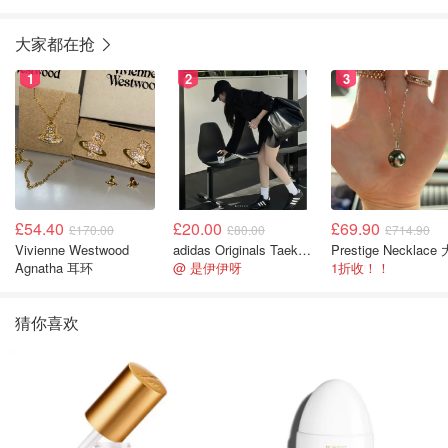
大家都在抢
1
2
3
£54.40
£20.00
£69.90
£170.00
£80.00
£714.90
Vivienne Westwood
adidas Originals Taekwondo 女款黑色运动鞋
Agnatha 耳环
@ 是伊伊呀
1折收！！
猜你喜欢