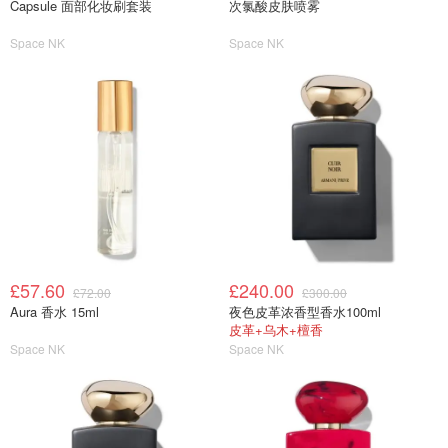
Capsule 面部化妆刷套装
次氯酸皮肤喷雾
Space NK
Space NK
£57.60
£240.00
£72.00
£300.00
Aura 香水 15ml
夜色皮革浓香型香水100ml
皮革+乌木+檀香
Space NK
Space NK