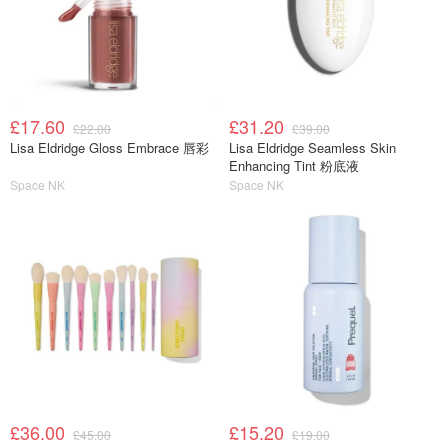
£17.60
£31.20
£22.00
£39.00
Lisa Eldridge Gloss Embrace 唇彩
Lisa Eldridge Seamless Skin
Enhancing Tint 粉底液
Space NK
Space NK
£36.00
£15.20
£45.00
£19.00