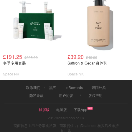
£191.25
£39.20
£225.00
£49.00
冬季专用套装
Saffron & Cedar 身体乳
Space NK
Space NK
联系我们
黑五
InRewards
饭团外卖
隐私条款
用户协议
版权声明
触屏版
电脑版
下载App
2017©dealmoon.co.uk
页面信息由用户分享或品牌、商家提供，由Dealmoon核实后发布折
扣广告