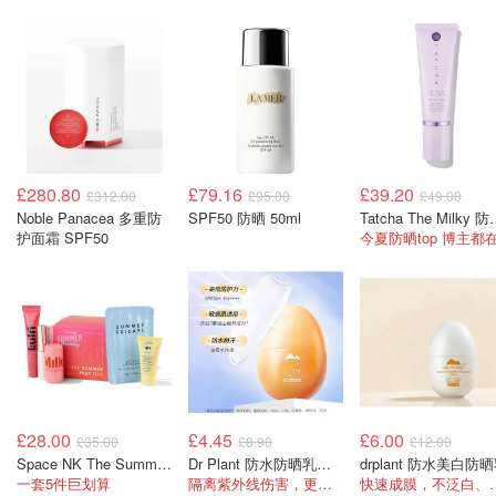
£280.80
£79.16
£39.20
£312.00
£95.00
£49.00
Noble Panacea 多重防
SPF50 防晒 50ml
Tatcha The M
护面霜 SPF50
今夏防晒top 博主都
£28.00
£4.45
£6.00
£35.00
£8.90
£12.00
Space NK The Summer Prep Edit 夏日护理套装
Dr Plant 防水防晒乳液 轻薄型
drplant 防水美白防
一套5件巨划算
隔离紫外线伤害，更兼顾保湿修护
快速成膜，不泛