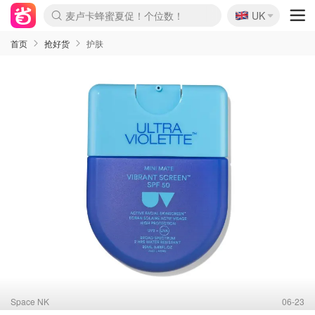
🇬🇧
Prada/Miu 4.8折！
UK
麦卢卡蜂蜜夏促！个位数！
啥？必胜客披萨5折！
首页
抢好货
护肤
Space NK
06-23