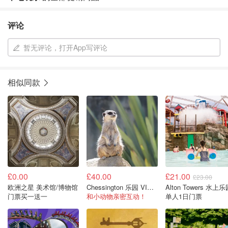
评论
暂无评论，打开App写评论
相似同款
£0.00
£40.00
£21.00
£23.00
欧洲之星 美术馆/博物馆
Chessington 乐园 VIP动物体验
Alton Towers 水上
门票买一送一
和小动物亲密互动！
单人1日门票