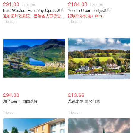
£91.00
£184.00
£101.00
£211.00
Best Western Ronceray Opera 酒店
Yooma Urban Lodge酒店
近加尼叶歌剧院、巴黎各大百货公司！
距埃菲尔铁塔1.1km！
Trip.com
Trip.com
£94.00
£13.66
湖区tour 可自由选择
温德米尔 游船门票
Trip.com
Trip.com