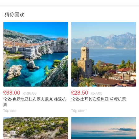
猜你喜欢
£68.00
£28.50
£136.00
£57.00
伦敦-克罗地亚杜布罗夫尼克 往返机
伦敦-土耳其安塔利亚 单程机票
票
Trip.com
Trip.com