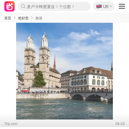
🇬🇧
Prada/Miu 4.8折！
UK
麦卢卡蜂蜜夏促！个位数！
啥？必胜客披萨5折！
首页
抢好货
旅游
Trip.com
08-03