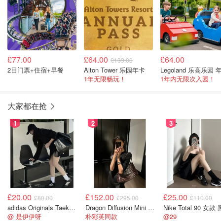
£77.00
£64.00
£64.00
£139.00
2日门票+住宿+早餐
Alton Tower 乐园年卡
Legoland 乐高乐园 
1年无限畅玩！
1年内无限次入园！
大家都在抢
1
2
3
£20.00
£152.00
£25.00
£80.00
£295.00
£110.00
adidas Originals Taekwondo 女款黑色运动鞋
Dragon Diffusion Mini Flat Gora 深棕色手提包
Nike Total 90 女款
@ 是伊伊呀
朴彩英同款
@29