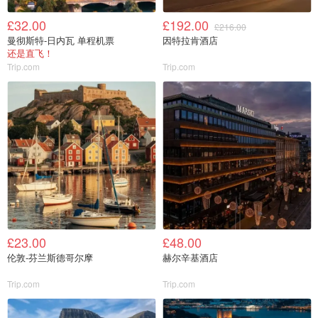
£32.00
£192.00
£216.00
曼彻斯特-日内瓦 单程机票
因特拉肯酒店
还是直飞！
Trip.com
Trip.com
£23.00
£48.00
伦敦-芬兰斯德哥尔摩
赫尔辛基酒店
Trip.com
Trip.com