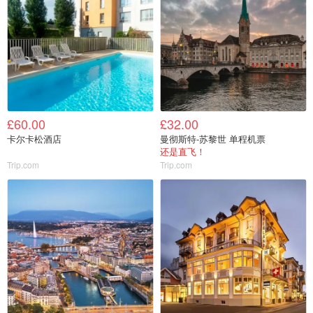
£60.00
£32.00
卡尔卡松酒店
曼彻斯特-苏黎世 单程机票
还是直飞！
Trip.com
Trip.com