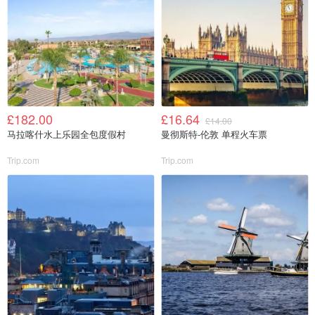
£182.00
£16.64
£14.00
马拉喀什水上乐园全包度假村
曼彻斯特-伦敦 单程火车票
Trip.com
Trip.com