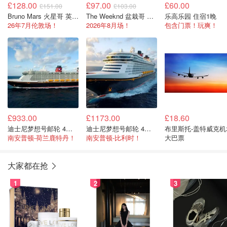
£128.00
£97.00
£60.00
£151.00
£103.00
Bruno Mars 火星哥 英国演唱会
The Weeknd 盆栽哥 英国演唱会
乐高乐园 住宿1晚
26年7月伦敦场！
2026年8月场！
包含门票！玩爽！
£933.00
£1173.00
£18.60
迪士尼梦想号邮轮 4天3夜
迪士尼梦想号邮轮 4天3夜
布里斯托-盖特威克机
南安普顿-荷兰鹿特丹！
南安普顿-比利时！
大巴票
大家都在抢
1
2
3