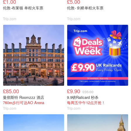
£1.00
£5.00
伦敦-布莱顿 单程火车票
伦敦- 剑桥单程火车票
Trip.com
Trip.com
£85.00
£9.90
£35.00
曼彻斯特 Roomzzz 酒店
9.9镑Railcard 秒杀
760m步行可达AO Arena
每周五中午12点开抢！
Trip.com
Trip.com