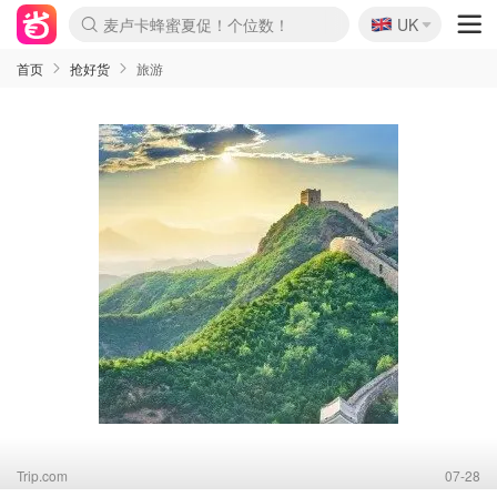
🇬🇧
Prada/Miu 4.8折！
UK
麦卢卡蜂蜜夏促！个位数！
啥？必胜客披萨5折！
首页
抢好货
旅游
Trip.com
07-28