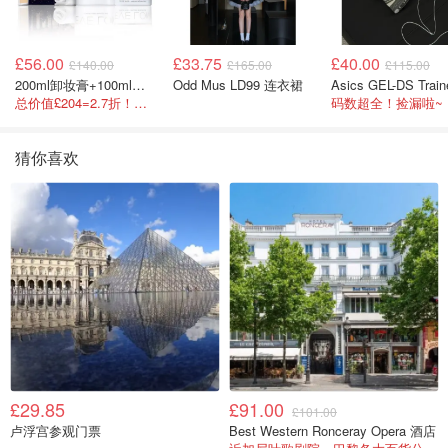
£56.00
£33.75
£40.00
£140.00
£165.00
£115.00
200ml卸妆膏+100ml急救面膜+面霜+洁颜布
Odd Mus LD99 连衣裙
总价值£204=2.7折！闭眼冲这套！
码数超全！捡漏啦~
猜你喜欢
£29.85
£91.00
£101.00
卢浮宫参观门票
Best Western Ronceray Opera 酒店