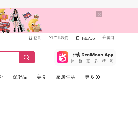
联系我们
英国
登录
下载App
🇺🇸
美国
下载 DealMoon App
体验更多精彩
🇨🇳
中国
外
保健品
美食
家居生活
更多
🇨🇦
加拿大
🇬🇧
家电数码
英国
母婴儿童
🇩🇪
德国
礼品卡
🇫🇷
法国
旅游
🇮🇹
意大利