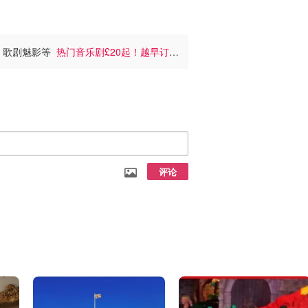
界、歌剧魅影等
热门音乐剧£20起！越早订越
评论