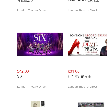
仲夏夜之梦
Come Alive!马戏之王
London Theatre Direct
London Theatre Direct
£42.00
£31.00
SIX
穿普拉达的女王
London Theatre Direct
London Theatre Direct