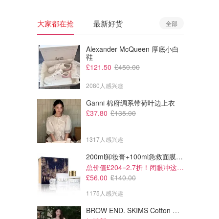
大家都在抢
最新好货
全部
Alexander McQueen 厚底小白
鞋
£121.50
£450.00
2080人感兴趣
Ganni 棉府绸系带荷叶边上衣
£37.80
£135.00
1317人感兴趣
200ml卸妆膏+100ml急救面膜+面霜+洁颜布
总价值£204=2.7折！闭眼冲这套！
£56.00
£140.00
1175人感兴趣
BROW END. SKIMS Cotton Rib 长款背心连衣裙 薄荷绿