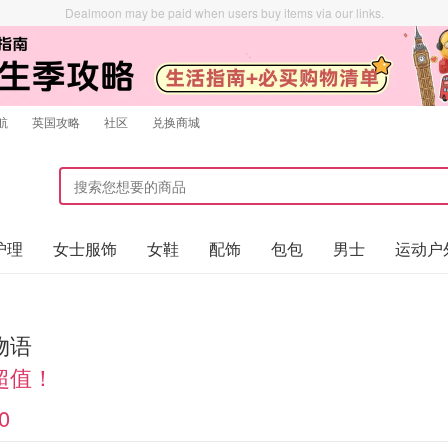
Dealmoon may be paid when users buy items via our links.
航
英国攻略
社区
兑换商城
护理
女士服饰
女鞋
配饰
包包
男士
运动户
物语
超值！
0