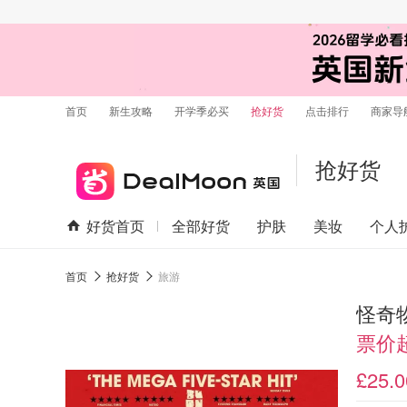
首页
新生攻略
开学季必买
抢好货
点击排行
商家导
抢好货
好货首页
全部好货
护肤
美妆
个人
首页
抢好货
旅游
怪奇
票价
£25.0