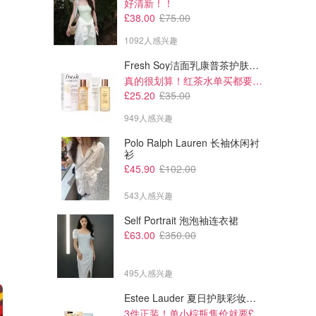
好清新！！
£38.00
£75.00
1092人感兴趣
Fresh Soy洁面乳康普茶护肤套装 100ml
真的很划算！红茶水单买都要£35！
£25.20
£35.00
949人感兴趣
Polo Ralph Lauren 长袖休闲衬
衫
£45.90
£102.00
543人感兴趣
Self Portrait 泡泡袖连衣裙
£63.00
£350.00
495人感兴趣
Estee Lauder 夏日护肤彩妆礼盒
3件正装！单小棕瓶售价就要£65！