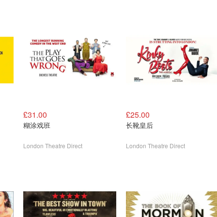
£31.00
£25.00
糊涂戏班
长靴皇后
London Theatre Direct
London Theatre Direct