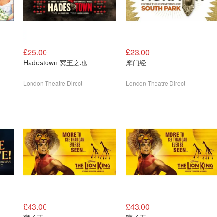
£25.00
£23.00
Hadestown 冥王之地
摩门经
London Theatre Direct
London Theatre Direct
£43.00
£43.00