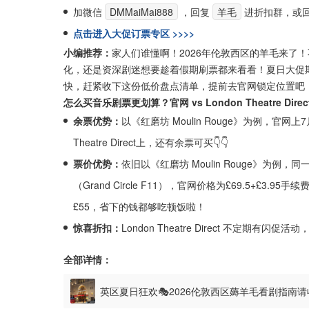
加微信
DMMaiMai888
，回复
羊毛
进折扣群，或
点击进入大促订票专区 >>>>
小编推荐：
家人们谁懂啊！2026年伦敦西区的羊毛来了
化，还是资深剧迷想要趁着假期刷票都来看看！夏日大促
快，赶紧收下这份低价盘点清单，提前去官网锁定位置吧
怎么买音乐剧票更划算？官网 vs London Theatre Dire
余票优势：
以《红磨坊 Moulin Rouge》为例，官网上
Theatre Direct上，还有余票可买👇👇
票价优势：
依旧以《红磨坊 Moulin Rouge》为例，同一
（Grand Circle F11），官网价格为£69.5+£3.95手续费=£
£55，省下的钱都够吃顿饭啦！
惊喜折扣：
London Theatre Direct 不定期
全部详情：
英区夏日狂欢🎭2026伦敦西区薅羊毛看剧指南
折