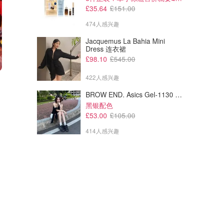
£35.64
£151.00
474人感兴趣
Jacquemus La Bahia Mini
Dress 连衣裙
£98.10
£545.00
422人感兴趣
£399.00
£209.00
VIP白金体验
VIP银卡体验
BROW END. Asics Gel-1130 黑色运动鞋
基本就是帝王待遇了！直接包餐！
VIP通道！不排队！
黑银配色
Legoland
Legoland
£53.00
£105.00
414人感兴趣