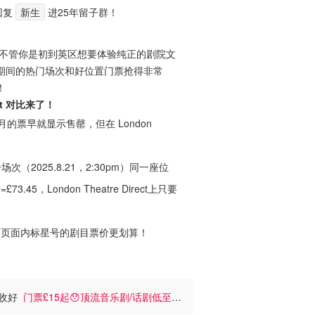
回复
新生
进25年留子群！
！不管你是初到英区想要体验纯正的剧院文
期间的热门场次和好位置门票抢得非常
！
ct 对比来了！
7月的票早就显示售罄，但在 London
场次（2025.8.21，2:30pm）同一座位
73.45，London Theatre Direct上只要
有闪促活动，页面内标星号的剧目票价更划算！
请收好
门票£15起😯顶流音乐剧/话剧低至3