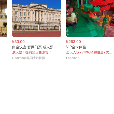
£33.00
£263.00
白金汉宫 官网门票 成人票
VIP金卡体验
成人票！提前预定更划算！
全天入场+VIP礼物和通道+饮品餐券
Dealmoon英国省钱快报
Legoland