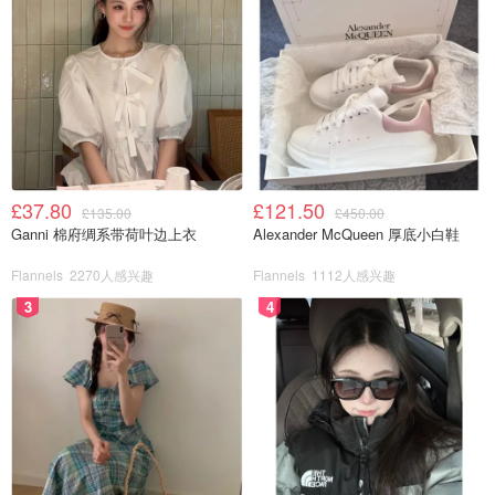
£37.80
£121.50
£135.00
£450.00
Ganni 棉府绸系带荷叶边上衣
Alexander McQueen 厚底小白鞋
Flannels
2270人感兴趣
Flannels
1112人感兴趣
3
4
我可愛的小寶貝一轉眼已經一歲了！這一年太挑戰，都不知
道怎麼走過來的，天天都在累倒的臨界值😆但是有你還是好
幸福🥰看著你滿滿的笑容、期待探索著新世界🌍媽媽也跟著