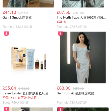
你在一起重新體驗這個世界，生活有你好幸福🥰
£44.10
£67.50
£245.00
£250.00
下半年也要繼續當開心🥳可愛的小寶寶歐！對生活充滿好奇
Ganni Smock连衣裙
The North Face 大童1996款羽绒夹克
心、善良的孩子👶🏻媽媽也會繼續努力的！想把最好的都給
XXL有
你❤️
Flannels
833人感兴趣
Flannels
776人感兴趣
5
6
下半年启幕
育儿心得
£35.64
£63.00
£151.00
£350.00
Estee Lauder 夏日护肤彩妆礼盒
Self Portrait 泡泡袖连衣裙
价值151！有正装小棕瓶！
Boots
769人感兴趣
Flannels
710人感兴趣
7
8