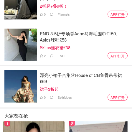
2折起+叠9折！
0
Flannels
APP打开
END 3-5折专场🛒Acne马海毛围巾£150、
Asics球鞋£53
Skims连衣裙£38
2
END.
APP打开
漂亮小裙子合集👗House of CB鱼骨吊带裙
£69
裙子3折起
0
Selfridges
APP打开
大家都在抢
1
2