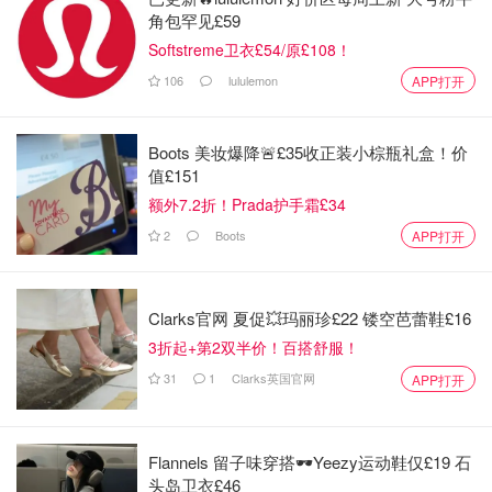
角包罕见£59
Softstreme卫衣£54/原£108！
106
lululemon
APP打开
Boots 美妆爆降🚨£35收正装小棕瓶礼盒！价
值£151
额外7.2折！Prada护手霜£34
2
Boots
APP打开
Clarks官网 夏促💥玛丽珍£22 镂空芭蕾鞋£16
3折起+第2双半价！百搭舒服！
31
1
Clarks英国官网
APP打开
Flannels 留子味穿搭🕶️Yeezy运动鞋仅£19 石
头岛卫衣£46