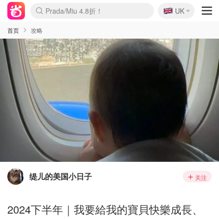
🇬🇧
Prada/Miu 4.8折！
UK
麦卢卡蜂蜜夏促！个位数！
啥？必胜客披萨5折！
首页
攻略
缇儿的美国小日子
关注
2024下半年｜我要給我的寶貝快樂成長、