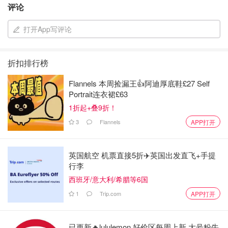
评论
打开App写评论
折扣排行榜
Flannels 本周捡漏王👍阿迪厚底鞋£27 Self
Portrait连衣裙£63
1折起+叠9折！
3
Flannels
APP打开
英国航空 机票直接5折✈️英国出发直飞+手提
行李
西班牙/意大利/希腊等6国
1
Trip.com
APP打开
已更新🔥lululemon 好价区每周上新 大号粉牛