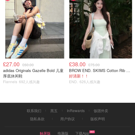
£27.00
£38.00
£60.00
£75.00
adidas Originals Gazelle Bold 儿童
BROW END. SKIMS Cotton Rib 长款背心连衣裙 薄荷绿
厚底休闲鞋
好清新！！
Flannels
692人感兴趣
END.
626人感兴趣
联系我们
黑五
InRewards
饭团外卖
隐私条款
用户协议
版权声明
触屏版
电脑版
下载App