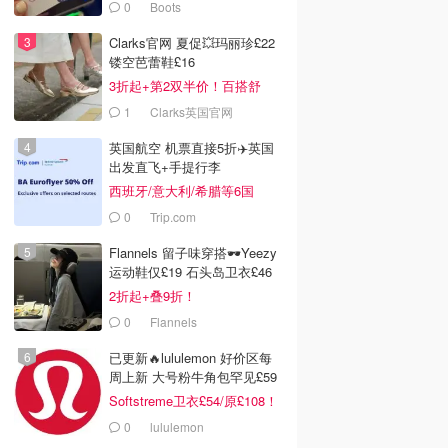
0
Boots
Clarks官网 夏促💥玛丽珍£22
镂空芭蕾鞋£16
3折起+第2双半价！百搭舒
服！
1
Clarks英国官网
英国航空 机票直接5折✈️英国
出发直飞+手提行李
西班牙/意大利/希腊等6国
0
Trip.com
Flannels 留子味穿搭🕶️Yeezy
运动鞋仅£19 石头岛卫衣£46
2折起+叠9折！
0
Flannels
已更新🔥lululemon 好价区每
周上新 大号粉牛角包罕见£59
Softstreme卫衣£54/原£108！
0
lululemon