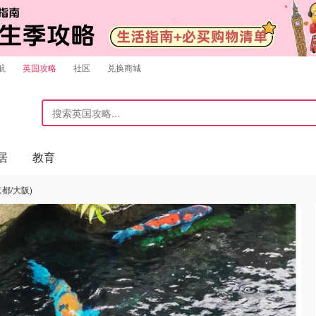
航
英国攻略
社区
兑换商城
居
教育
都/大阪)