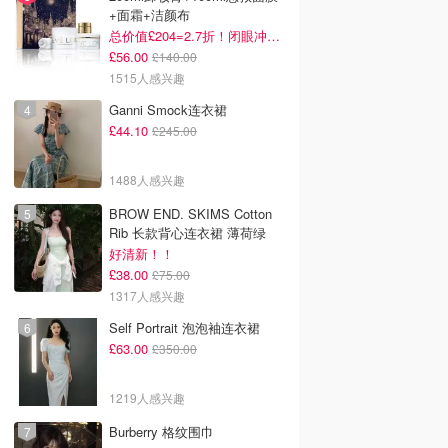
+面霜+洁颜布
总价值£204=2.7折！闭眼冲这套！
£56.00
£140.00
1515人感兴趣
Ganni Smock连衣裙
£44.10
£245.00
1488人感兴趣
BROW END. SKIMS Cotton
Rib 长款背心连衣裙 薄荷绿
好清新！！
£38.00
£75.00
1317人感兴趣
Self Portrait 泡泡袖连衣裙
£63.00
£350.00
1219人感兴趣
Burberry 格纹围巾