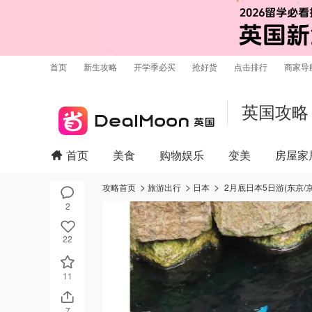
首页
新生攻略
开学季必买
抢好货
点击排行
商家导
英国攻略
首页
美食
购物娱乐
变美
房屋家
攻略首页
旅游出行
日本
2月底日本5日游(东京/京
2
22
11
7