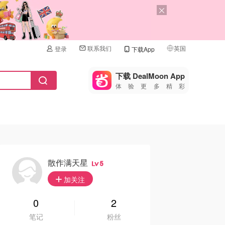
联系我们
英国
登录
下载App
🇺🇸
美国
下载 DealMoon App
体验更多精彩
🇨🇳
中国
🇨🇦
加拿大
🇬🇧
英国
🇩🇪
德国
散作满天星
5
🇫🇷
加关注
法国
🇮🇹
0
2
意大利
笔记
粉丝
🇦🇺
澳洲