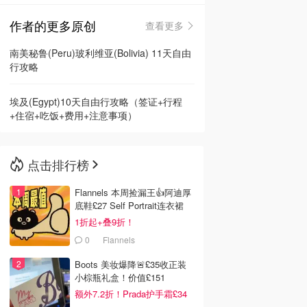
作者的更多原创
查看更多
🇳🇿
新西兰
南美秘鲁(Peru)玻利维亚(Bolivia) 11天自由
行攻略
埃及(Egypt)10天自由行攻略（签证+行程
+住宿+吃饭+费用+注意事项）
点击排行榜
Flannels 本周捡漏王👍阿迪厚
底鞋£27 Self Portrait连衣裙
£63
1折起+叠9折！
0
Flannels
Boots 美妆爆降🚨£35收正装
小棕瓶礼盒！价值£151
额外7.2折！Prada护手霜£34