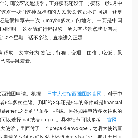
右。这个时间段应该是淡季，正好樱花还没开 （樱花一般3月中
这对于我们这种西雅图的人民来说 这都不是问题，还更
来说还是很推荐去一次（maybe多次）的地方。主要是中国
国吃啊。 这次我们行程很紧，所以有些景点就没有去。
1-2个星期。话不多说，直接进入正题。
有帮助。文章分为 签证，行程，交通，住宿，吃饭，景
自己需要跳着看。
在西雅图申请。根据
日本大使馆西雅图的官网
，对于中
年多次往返。判断给3年还是5年的条件就是financial
statement之类的里面多一些钱。另外如果申请多次往返的
选择mail或者dropoff。具体细节可以参考
官网
。
，里面付了一个prepaid envolope，之后大使馆直
请的时候 他们网站上还没更新visa fee，那几天日元