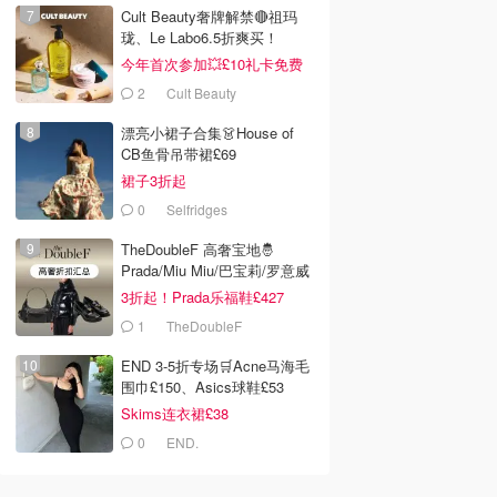
Cult Beauty奢牌解禁🔴祖玛
珑、Le Labo6.5折爽买！
今年首次参加💥£10礼卡免费
拿
2
Cult Beauty
漂亮小裙子合集👗House of
CB鱼骨吊带裙£69
裙子3折起
0
Selfridges
TheDoubleF 高奢宝地🤴
Prada/Miu Miu/巴宝莉/罗意威
3折起！Prada乐福鞋£427
1
TheDoubleF
END 3-5折专场🛒Acne马海毛
围巾£150、Asics球鞋£53
Skims连衣裙£38
0
END.