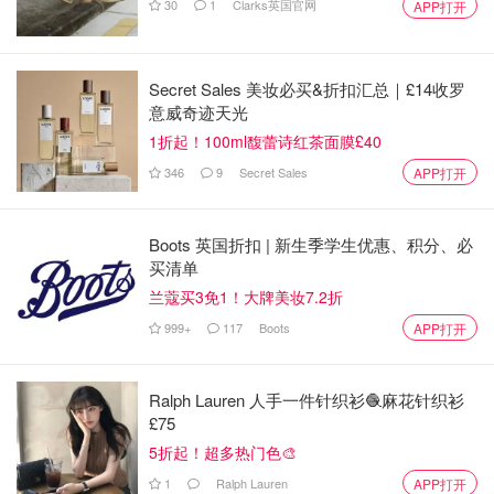
30
1
Clarks英国官网
APP打开
爱上春天一万次
Secret Sales 美妆必买&折扣汇总｜£14收罗
意威奇迹天光
1折起！100ml馥蕾诗红茶面膜£40
346
9
Secret Sales
APP打开
Boots 英国折扣 | 新生季学生优惠、积分、必
买清单
兰蔻买3免1！大牌美妆7.2折
999+
117
Boots
APP打开
Ralph Lauren 人手一件针织衫🧶麻花针织衫
£75
5折起！超多热门色🎨
1
Ralph Lauren
APP打开