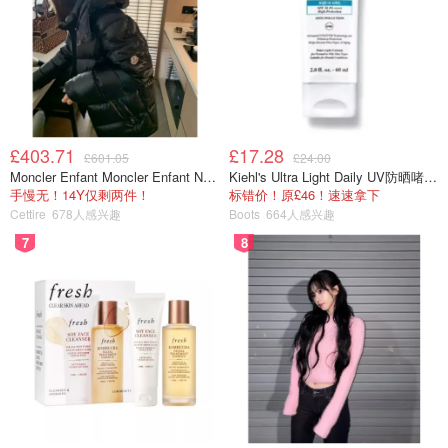
£403.71
£17.28
£601.05
£24.00
Moncler Enfant Moncler Enfant New Aubert 连帽羽绒服
Kiehl's Ultra Light Daily UV防晒啫喱 SPF50 PA++++ 60ml
手慢无！14Y仅剩两件！
标错价！原£46！速速拿下
Cettire
678人感兴趣
Boots
664人感兴趣
7
8