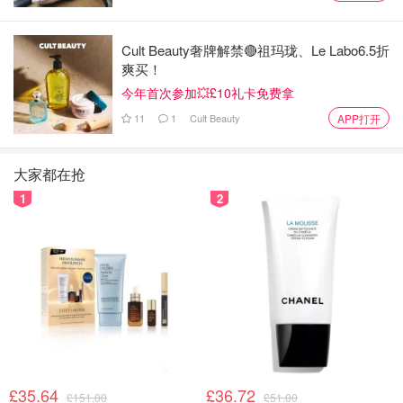
Cult Beauty奢牌解禁🔴祖玛珑、Le Labo6.5折
爽买！
今年首次参加💥£10礼卡免费拿
11
1
Cult Beauty
APP打开
大家都在抢
1
2
£35.64
£36.72
£151.00
£51.00