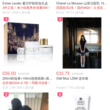
Estee Lauder 夏日护肤彩妆礼盒
Chanel La Mousse 山茶洁面乳 150ml
3件正装！单小棕瓶售价就要£65！
回国前买2支！国内¥620！立省近一半！
Boots
2298人感兴趣
Boots
1815人感兴趣
3
4
£56.00
£33.75
£140.00
£165.00
200ml卸妆膏+100ml急救面膜+面霜+洁颜布
Odd Mus LD99 连衣裙
总价值£204=2.7折！闭眼冲这套！
EVE LOM
806人感兴趣
Frasers
779人感兴趣
5
6