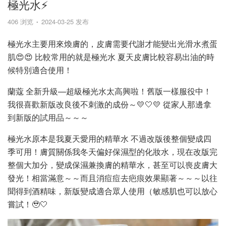
極光水⚡️
406 浏览
2024-03-25 发布
極光水主要用來煥膚的，皮膚需要代謝才能變出光滑水煮蛋
肌😍😍 比較常用的就是極光水 夏天皮膚比較容易出油的時
候特別適合使用！
蘭蔻 全新升級—超級極光水太高興啦！舊版一樣服役中！
我很喜歡新版改良後不刺激的成份～💛🤍💛 從家人那邊拿
到新版的試用品～～～
極光水原本是我夏天愛用的精華水 不過改版後整個變成四
季可用！膚質關係我冬天偏好保濕型的化妝水，現在改版完
整個大加分，變成保濕兼換膚的精華水，甚至可以喪皮膚大
發光！相當滿意～～而且消痘痘去疤痕效果顯著～～～以往
聞得到酒精味，新版變成適合眾人使用（敏感肌也可以放心
嘗試！🥹🤍