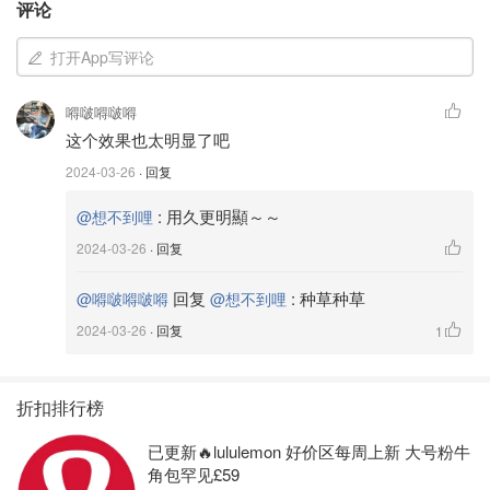
评论
肌膚對比圖 越下面是越近期 接近經期所以長痘痘 可是上週
的痘痘消了 痕跡也變淡 皮膚亮晶晶！然後毛孔些許縮小～
打开App写评论
～
嘚啵嘚啵嘚
这个效果也太明显了吧
2024-03-26
· 回复
:
用久更明顯～～
@想不到哩
2024-03-26
· 回复
回复
:
种草种草
@嘚啵嘚啵嘚
@想不到哩
2024-03-26
· 回复
1
折扣排行榜
已更新🔥lululemon 好价区每周上新 大号粉牛
角包罕见£59