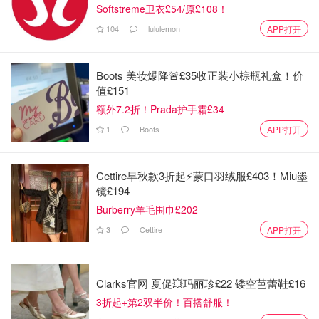
Softstreme卫衣£54/原£108！
104
lululemon
APP打开
Boots 美妆爆降🚨£35收正装小棕瓶礼盒！价
值£151
额外7.2折！Prada护手霜£34
1
Boots
APP打开
Cettire早秋款3折起⚡️蒙口羽绒服£403！Miu墨
镜£194
Burberry羊毛围巾£202
3
Cettire
APP打开
Clarks官网 夏促💥玛丽珍£22 镂空芭蕾鞋£16
3折起+第2双半价！百搭舒服！