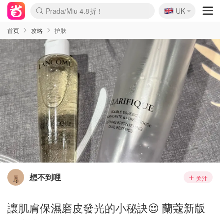
🇬🇧
Prada/Miu 4.8折！
UK
麦卢卡蜂蜜夏促！个位数！
啥？必胜客披萨5折！
首页
攻略
护肤
想不到哩
关注
讓肌膚保濕磨皮發光的小秘訣😍 蘭蔻新版