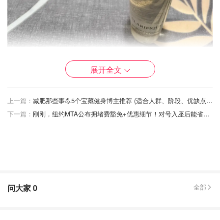
展开全文
極光水在經期皮膚開始不穩定長痘痘粉刺，每天認真用極光
水畫圓擦拭，磨皮效果真的看得見😍😍😍 還可以讓肌膚保
上一篇：
减肥那些事💪5个宝藏健身博主推荐 (适合人群、阶段、优缺点) 亲测有效自练视频分享
濕發光
下一篇：
刚刚，纽约MTA公布拥堵费豁免+优惠细节！对号入座后能省一半
使用方式：用化妝棉沾取（推薦Albion的化妝棉 很軟呦不會
吸收太多化妝水 好讚）畫圓形擦拭全臉，然後T字會多加強
擦拭幾次這樣～～
保濕效果：🤍🤍🤍🤍🖤
磨皮效果：🤍🤍🤍🤍🖤
问大家
0
全部
發亮效果：🤍🤍🤍🤍🤍
推薦程度：🤍🤍🤍🤍🤍