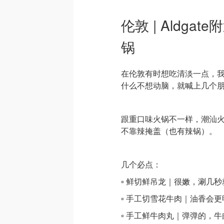
伦敦 | Aldg
锅
在伦敦有时想吃清淡一点，
什么不想动脑，就喊上几个
跟重口味火锅不一样，潮汕火
不靠辣掩盖（也有辣锅）。
几个必点：
▫️ 鲜切鲜吊龙｜很嫩，涮几
▫️ 手工切雪花牛肉｜油香会
▫️ 手工鲜牛肉丸｜弹弹的，