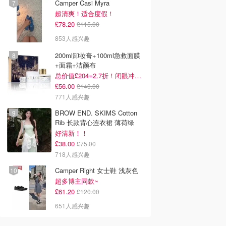
Camper Casi Myra
超清爽！适合度假！
£78.20
£115.00
853人感兴趣
200ml卸妆膏+100ml急救面膜
+面霜+洁颜布
总价值£204=2.7折！闭眼冲这套！
£56.00
£140.00
771人感兴趣
BROW END. SKIMS Cotton
Rib 长款背心连衣裙 薄荷绿
好清新！！
£38.00
£75.00
718人感兴趣
Camper Right 女士鞋 浅灰色
超多博主同款~
£61.20
£120.00
651人感兴趣