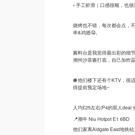
▫️ 手工虾滑｜口感很顺，也
烧烤也不错，每次都会点，
串&鸡翅🤤。
酱料台是我觉得最出彩的细
潮州沙茶酱打底，自己加炸蒜
🪩他们楼下还有个KTV，
得提前预定场地~
人均£25左右(P4的双人deal 
📍潮牛 Niu Hotpot E1 6BD
他们家离Aldgate East