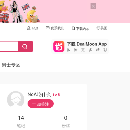
联系我们
英国
登录
下载App
🇺🇸
美国
下载 DealMoon App
体验更多精彩
🇨🇳
中国
男士专区
🇨🇦
加拿大
🇬🇧
英国
🇩🇪
德国
NoA吃什么
6
🇫🇷
加关注
法国
🇮🇹
14
0
意大利
笔记
粉丝
🇦🇺
澳洲