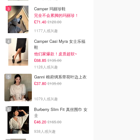
Camper 玛丽珍鞋
完全不会累脚的玛丽珍！
£71.40
£120.00
1177人感兴趣
Camper Casi Myra 女士乐福
鞋
他们家爆款！皮质超软~
£68.85
£135.00
1128人感兴趣
Ganni 棉府绸系带荷叶边上衣
£37.80
£135.00
1079人感兴趣
Burberry Slim Fit 真丝围巾 女
士
£46.20
£165.00
938人感兴趣