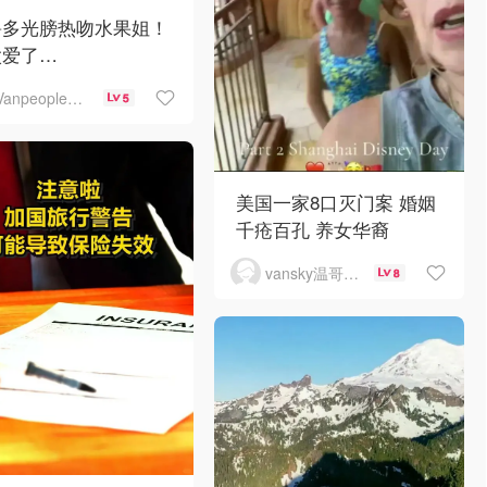
鲁多光膀热吻水果姐！
太爱了…
Vanpeople人在温哥华
5
美国一家8口灭门案 婚姻
千疮百孔 养女华裔
vansky温哥华天空
8