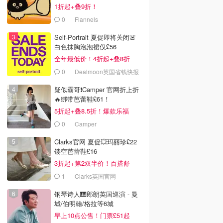
£63
1折起+叠9折！
0
Flannels
Self-Portrait 夏促即将关闭🚨
白色抹胸泡泡裙仅£56
全年最低价！4折起+叠8折
0
Dealmoon英国省钱快报
疑似霸哥❗️Camper 官网折上折
🔥绑带芭蕾鞋£61！
5折起+叠8.5折！爆款乐福
£68！
0
Camper
Clarks官网 夏促💥玛丽珍£22
镂空芭蕾鞋£16
3折起+第2双半价！百搭舒
服！
1
Clarks英国官网
钢琴诗人🎹郎朗英国巡演 - 曼
城/伯明翰/格拉等6城
早上10点公售！门票£51起