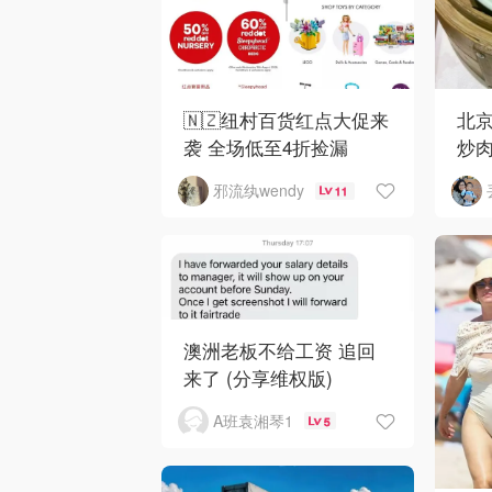
🇳🇿纽村百货红点大促来
北京
袭 全场低至4折捡漏
炒
邪流纨wendy
11
澳洲老板不给工资 追回
来了 (分享维权版)
A班袁湘琴1
5