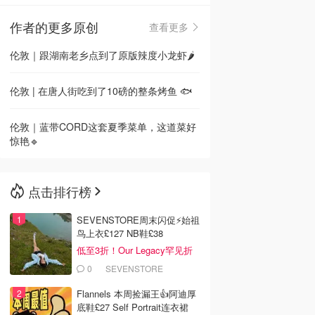
作者的更多原创
查看更多
🇳🇿
新西兰
伦敦｜跟湖南老乡点到了原版辣度小龙虾🌶
伦敦 | 在唐人街吃到了10磅的整条烤鱼 🐟
伦敦｜蓝带CORD这套夏季菜单，这道菜好
惊艳🔹
点击排行榜
SEVENSTORE周末闪促⚡️始祖
鸟上衣£127 NB鞋£38
低至3折！Our Legacy罕见折
0
SEVENSTORE
Flannels 本周捡漏王👍阿迪厚
底鞋£27 Self Portrait连衣裙