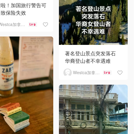
意啦！加国旅行警告可
导致保险失效
Westca加拿大生活
9
著名登山景点突发落石
华裔登山者不幸遇难
Westca加拿大生活
9