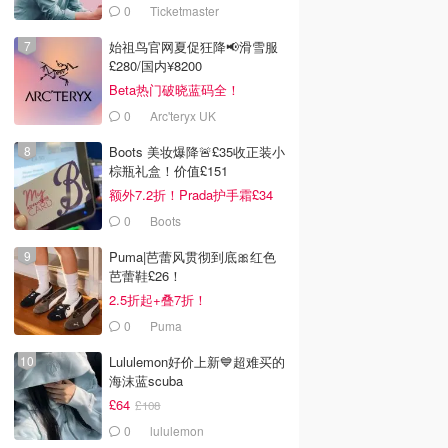
0
Ticketmaster
始祖鸟官网夏促狂降📢滑雪服
£280/国内¥8200
Beta热门破晓蓝码全！
0
Arc'teryx UK
Boots 美妆爆降🚨£35收正装小
棕瓶礼盒！价值£151
额外7.2折！Prada护手霜£34
0
Boots
Puma|芭蕾风贯彻到底🎀红色
芭蕾鞋£26！
2.5折起+叠7折！
0
Puma
Lululemon好价上新💙超难买的
海沫蓝scuba
£64
£108
0
lululemon