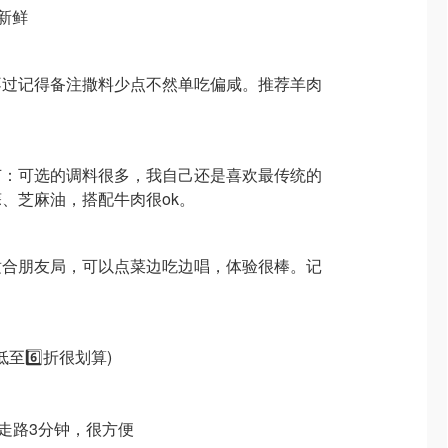
很新鲜
不过记得备注撒料少点不然单吃偏咸。推荐羊肉
节：可选的调料很多，我自己还是喜欢最传统的
、芝麻油，搭配牛肉很ok。
很适合朋友局，可以点菜边吃边唱，体验很棒。记
低至6️⃣折很划算)
地铁站走路3分钟，很方便