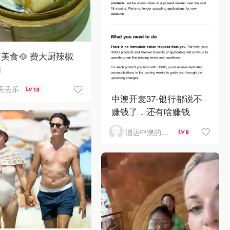
美食🥘 费大厨辣椒
肉
丢丢乐
13
中澳开麦37-银行都说不
赚钱了，还有啥赚钱
溜达中澳的王公子
8