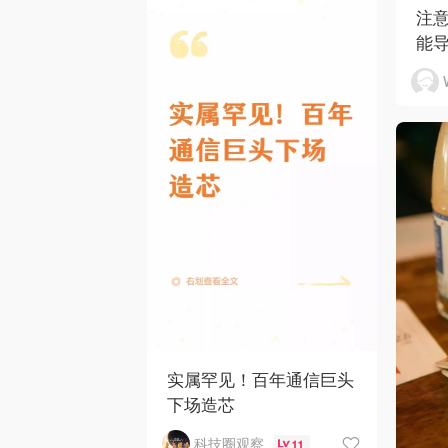
注
能
实属罕见！百年通信巨头
下场造芯
科技圈观察
11