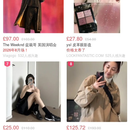
£97.00
£27.80
£103.00
£54.00
The Weeknd 盆栽哥 英国演唱会
ysl 皮革眼影盘
2026年8月场！
价格太香了
Viagogo
532人感兴趣
LOOKFANTASTIC.COM
525人感兴趣
7
8
£25.00
£125.72
£110.00
£193.00