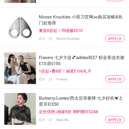
Moose Knuckles 小剪刀官网✂️购买攻略&热
门款推荐
夏促6折起！羽绒服£210
0
Moose Knuckles
APP打开
Frasers 七夕大促💕adidas鞋£7 郁金香连衣裙
£13/原£155
1折起+叠9折！抽奖£100礼卡
0
Frasers
APP打开
Burberry/Loewe/西太后等奢牌 七夕好价💓土
星耳钉£50
定价优势+独家8折 BBR围巾£248
0
Base Blu
APP打开