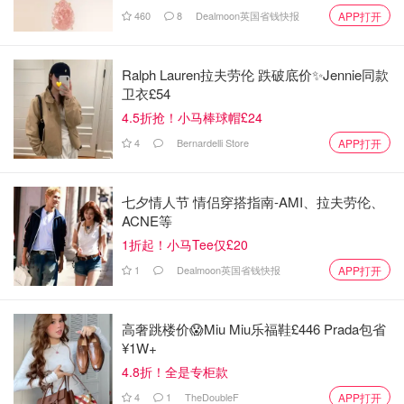
460
8
Dealmoon英国省钱快报
APP打开
Ralph Lauren拉夫劳伦 跌破底价✨Jennie同款
卫衣£54
4.5折抢！小马棒球帽£24
4
Bernardelli Store
APP打开
七夕情人节 情侣穿搭指南-AMI、拉夫劳伦、
ACNE等
1折起！小马Tee仅£20
1
Dealmoon英国省钱快报
APP打开
高奢跳楼价😱Miu Miu乐福鞋£446 Prada包省
¥1W+
4.8折！全是专柜款
4
1
TheDoubleF
APP打开