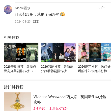
Nicole霞尔
2
什么都没用，就擦了保湿霜
2024-03-23
· 回复
相关攻略
2026美剧推荐 - 最新必
2026韩剧推荐 - 最新高
2026综艺推荐 - 热门好
看高分美剧排行榜 - 8月
分好看韩剧排行榜 - 8月
看的综艺节目排行榜 - 
最新: 《​​足球教练 》第
最新：丁海寅《我的荒
月最新:《​​伦敦合伙人
四季回归！
糖恋爱 》上线❣️
回归啦
折扣排行榜
Vivienne Westwood 西太后 | 英国新生季抢购
攻略
2.6折起！土星耳钉£54