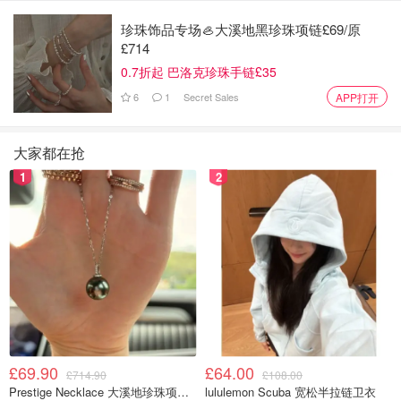
珍珠饰品专场🦪大溪地黑珍珠项链£69/原
£714
0.7折起 巴洛克珍珠手链£35
6
1
Secret Sales
APP打开
大家都在抢
1
2
£69.90
£64.00
£714.90
£108.00
Prestige Necklace 大溪地珍珠项链 10-11mm
lululemon Scuba 宽松半拉链卫衣