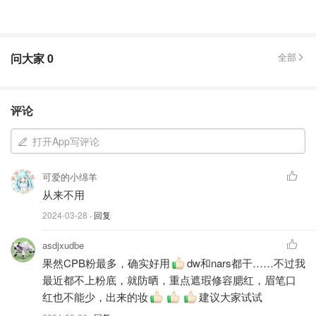
问大家
0
全部
评论
打开App写评论
可爱的小绵羊
从来不用
2024-03-28
· 回复
asdjxudbe
果然CPB粉最多，确实好用
dw和nars都干……不过我
最近都不上粉底，就防晒，重点遮瑕修容腮红，眉笔口
红也不能少，出来的妆
建议大家试试