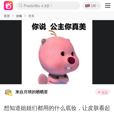
🇬🇧
Prada/Miu 4.8折！
UK
麦卢卡蜂蜜夏促！个位数！
啥？必胜客披萨5折！
首页
攻略
变美
来自月球的晒晒君
关注
想知道姐姐们都用的什么底妆，让皮肤看起