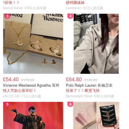
1折收！！
@鸡腿妹妹
Secret Sales
2060人感兴趣
lululemon
812人感兴趣
3
4
£54.40
£64.80
£170.00
£144.00
Vivienne Westwood Agnatha 耳环
Polo Ralph Lauren 长袖卫衣
情人节款心形耳钉！
惊呆了！！断货飞快
LN-CC UK
713人感兴趣
Bernardelli Store
692人感兴趣
5
6